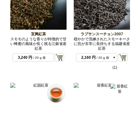
宜興紅茶
ラプサンスーチョン2007
スモモのような香りが特徴的で甘
穏やかで洗練されたスモーキーさ
い蜂蜜の風味が長く残る江蘇省産
に煎が非常に長持ちする福建省産
紅茶
紅茶
1,080 円
/ 10 g 袋
3,240 円
2,160 円
/ 20 g 袋
/ 20 g 袋
(1)