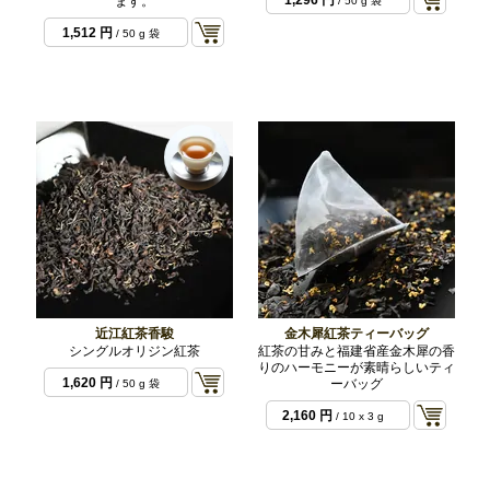
1,296 円
ます。
/ 50 g 袋
1,512 円
/ 50 g 袋
近江紅茶香駿
金木犀紅茶ティーバッグ
シングルオリジン紅茶
紅茶の甘みと福建省産金木犀の香
りのハーモニーが素晴らしいティ
1,620 円
ーバッグ
/ 50 g 袋
2,160 円
/ 10 x 3 g
袋