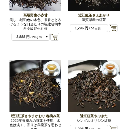
高級野生小赤甘
近江紅茶さえあかり
美しい琥珀色の水色、果香ととろ
滋賀県産の紅茶
けるような口当たりの福建省桐木
1,296 円
産高級野生紅茶
/ 50 g 袋
583 円
/ 3 g 袋
3,888 円
/ 20 g 袋
9,180 円
/ 50 g 袋
近江紅茶さやまかおり 春摘み茶
近江紅茶やぶきた
2025年春摘みの茶葉を使用、水
シングルオリジン紅茶
色は淡く、香りは烏龍茶を思わせ