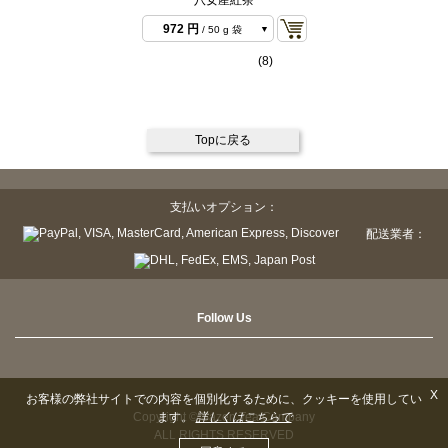
972 円
/ 50 g 袋
1,782 円
/ 100 g 袋
(8)
7,776 円
/ 500 g バ
ルク
15,552 円
/ 1 kg バ
ルク
Topに戻る
支払いオプション：
配送業者：
Follow Us
X
お客様の弊社サイトでの内容を個別化するために、クッキーを使用してい
Copyright © Sazen Tea Company
ます。
詳しくはこちらで
ALL RIGHTS RESERVED