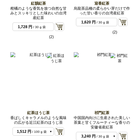
紅韻紅茶
迎香紅茶
柑橘のような香気を放つ自然な甘
烏龍茶品種の柔らかい芽だけで作
みとスッキリとした味わいの台湾
った甘い香りの台湾産紅茶
産紅茶
1,620 円
/ 30 g 袋
1,728 円
/ 30 g 袋
(2)
(2)
紅茶ほうじ茶
祁門紅茶
香ばしくキャラメルのような風味
中国国内向けに生産された美しい
の広がる近江紅茶のほうじ茶
茶葉と甘くフルーティーな香りの
安徽省産紅茶
1,512 円
/ 100 g 袋
3,240 円
/ 30 g 袋
3,024 円
/ 200 g 袋