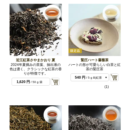
近江紅茶さやまかおり 夏
緊圧ハート薔薇茶
2024年夏摘みの茶葉、抽出液の
ハートの形が可愛らしい白茶と紅
色は濃く、クラシックな紅茶の香
茶の緊圧茶
540 円
/ 5 g A)白茶
りが特徴です。
＆薔薇
540 円
/ 5 g B)紅茶
1,620 円
/ 50 g 袋
＆薔薇
(1)