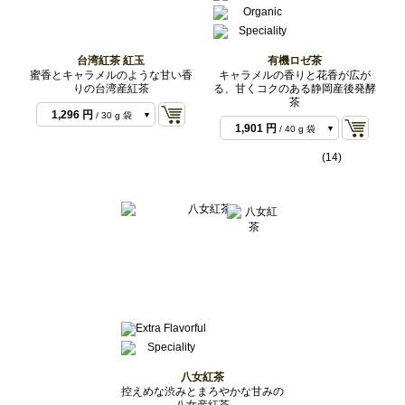
台湾紅茶 紅玉
有機ロゼ茶
蜜香とキャラメルのような甘い香
キャラメルの香りと花香が広が
りの台湾産紅茶
る、甘くコクのある静岡産後発酵
茶
475 円
/ 10 g 袋
1,296 円
/ 30 g 袋
1,901 円
/ 40 g 袋
4,320 円
/ 100 g 袋
23,112 円
/ 500 g
(14)
7,560 円
/ 200 g 袋
バルク
18,900 円
/ 500 g
袋
八女紅茶
控えめな渋みとまろやかな甘みの
八女産紅茶