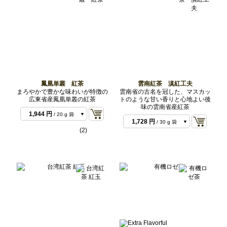
鳳凰単叢 紅茶
雲南紅茶 滇紅工夫
まろやかで豊かな味わいが特徴の
雲南省の古名を冠した、マスカッ
広東省産鳳凰単叢の紅茶
トのような甘い香りと心地よい後
324 円
/ 3 g サンプ
味の雲南省産紅茶
432 円
/ 6 g サンプ
ル
1,944 円
/ 20 g 袋
ル
1,728 円
/ 30 g 袋
5,184 円
/ 50 g 袋
(2)
5,184 円
/ 100 g 袋