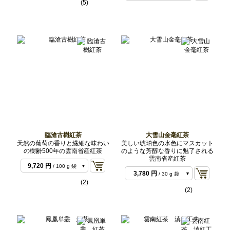
(5)
9,936 円
/ 100 g 袋
6,804 円
/ 500 g バ
48,600 円
/ 500 g
ルク
バルク
臨滄古樹紅茶
大雪山金毫紅茶
天然の葡萄の香りと繊細な味わい
美しい琥珀色の水色にマスカット
の樹齢500年の雲南省産紅茶
のような芳醇な香りに魅了される
3,240 円
/ 30 g 袋
雲南省産紅茶
378 円
/ 3 g サンプ
9,720 円
/ 100 g 袋
ル
3,780 円
/ 30 g 袋
(2)
11,340 円
/ 100 g
(2)
袋