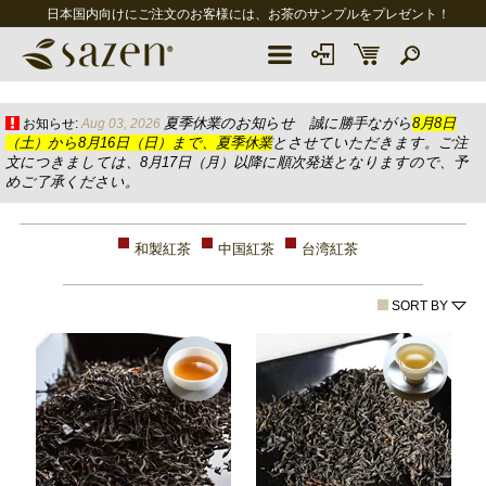
日本国内向けにご注文のお客様には、お茶のサンプルをプレゼント！
夏季休業のお知らせ 誠に勝手ながら
8月8日
お知らせ:
Aug 03, 2026
（土）から8月16日（日）まで、夏季休業
とさせていただきます。ご注
文につきましては、8月17日（月）以降に順次発送となりますので、予
めご了承ください。
和製紅茶
中国紅茶
台湾紅茶
SORT BY