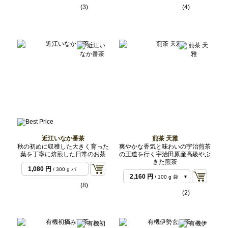
3,888 円
3,132 円
/ 200 g 袋
/ 200 g 袋
(3)
(4)
8,640 円
7,344 円
/ 500 g バ
/ 500 g バ
ルク
ルク
14,040 円
/ 1 kg バ
ルク
近江いなか番茶
煎茶 天雅
秋の初めに収穫した大きく育った
爽やかな香気と味わいの宇治煎茶
葉を丁寧に焙煎した日常のお茶
の王道を行く宇治田原産高級やぶ
きた煎茶
1,080 円
/ 300 g バ
2,160 円
/ 100 g 袋
ルク
(8)
4,320 円
/ 200 g 袋
(2)
19,440 円
/ 1 kg バ
ルク