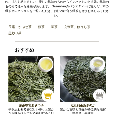
の、甘さを感じるもの、優しい風味のものからインパクトのある強い風味の
ものまで様々な緑茶があります。 SazenTeaのバラエティーに富んだ日本の
緑茶セレクションをご覧いただき、お好みに合う緑茶をぜひお楽しみくださ
い。
玉露、かぶせ茶
煎茶
茎茶
玄米茶、ほうじ茶
釜炒り茶
おすすめ
煎茶頓宮あさつゆ
近江煎茶あさのか
芋を思わせる香ばしい香りと豊か
豊かな旨味と花香が特徴的な滋賀
な旨味がクセになる毎日飲みたい
県産単一品種茶