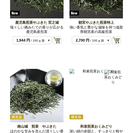
鹿児島煎茶やぶきた 宮之城
朝宮やぶきた煎茶特上
瑞々しい摘みたての香りが広がる
強い香気と豊かな滋味を持つ滋賀
鹿児島産煎茶
県朝宮産の高級煎茶
1,404 円
/ 50 g 袋
1,944 円
2,700 円
/ 100 g 袋
/ 100 g 袋
3,888 円
5,400 円
/ 200 g 袋
/ 200 g 袋
南山城 煎茶 やぶきた
和束煎茶おくみどり
ほのかな甘みを含んだ清々しい香
深い緑の余韻と、すっきりと軽や