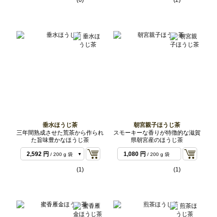
(6)
(2)
垂水ほうじ茶
朝宮親子ほうじ茶
三年間熟成させた荒茶から作られ
スモーキーな香りが特徴的な滋賀
た旨味豊かなほうじ茶
県朝宮産のほうじ茶
1,296 円
/ 100 g 袋
2,592 円
1,080 円
/ 200 g 袋
/ 200 g 袋
5,832 円
/ 500 g バ
(1)
(1)
ルク