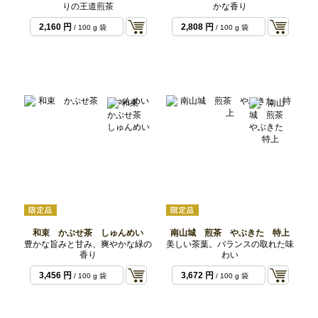
りの王道煎茶
かな香り
2,160 円
2,808 円
/ 100 g 袋
/ 100 g 袋
和束 かぶせ茶 しゅんめい
南山城 煎茶 やぶきた 特上
豊かな旨みと甘み、爽やかな緑の
美しい茶葉。バランスの取れた味
香り
わい
3,456 円
3,672 円
/ 100 g 袋
/ 100 g 袋