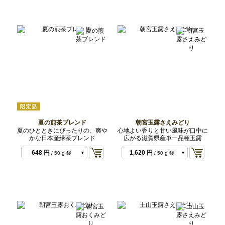
夏の煎茶ブレンド
朝宮玉露さえみどり
夏のひとときにぴったりの、爽や
心地よい香りと甘い風味が口中に
かな日本産緑茶ブレンド
広がる滋賀県産単一品種玉露
648 円
1,620 円
/ 50 g 袋
/ 50 g 袋
3,780 円
3,240 円
/ 300 g 袋
/ 100 g 袋