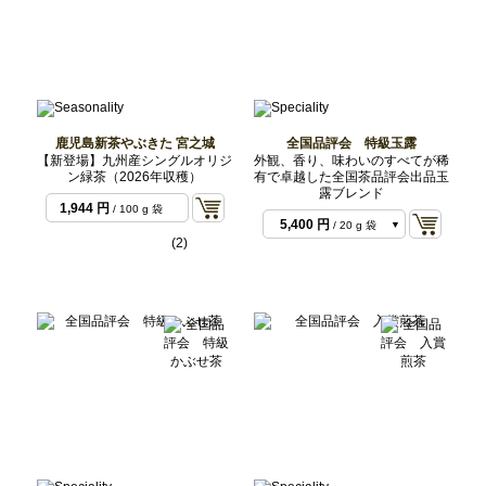
鹿児島新茶やぶきた 宮之城
全国品評会 特級玉露
【新登場】九州産シングルオリジ
外観、香り、味わいのすべてが稀
ン緑茶（2026年収穫）
有で卓越した全国茶品評会出品玉
露ブレンド
1,944 円
/ 100 g 袋
5,400 円
/ 20 g 袋
(2)
6,804 円
/ 50 g セッ
ト
10,800 円
/ 40 g 袋