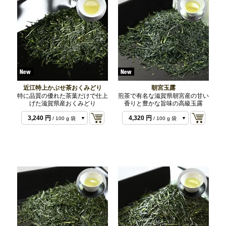
近江特上かぶせ茶おくみどり
朝宮玉露
特に品質の優れた茶葉だけで仕上
煎茶で有名な滋賀県朝宮産の甘い
げた滋賀県産おくみどり
香りと豊かな旨味の高級玉露
1,620 円
2,160 円
/ 50 g 袋
/ 50 g 袋
3,240 円
4,320 円
/ 100 g 袋
/ 100 g 袋