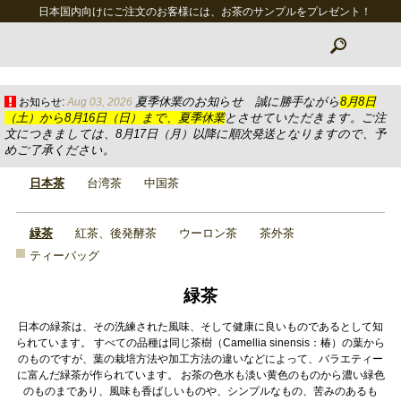
日本国内向けにご注文のお客様には、お茶のサンプルをプレゼント！
夏季休業のお知らせ 誠に勝手ながら
8月8日
お知らせ:
Aug 03, 2026
（土）から8月16日（日）まで、夏季休業
とさせていただきます。ご注
文につきましては、8月17日（月）以降に順次発送となりますので、予
めご了承ください。
日本茶
台湾茶
中国茶
緑茶
紅茶、後発酵茶
ウーロン茶
茶外茶
ティーバッグ
緑茶
日本の緑茶は、その洗練された風味、そして健康に良いものであるとして知
られています。 すべての品種は同じ茶樹（Camellia sinensis：椿）の葉から
のものですが、葉の栽培方法や加工方法の違いなどによって、バラエティー
に富んだ緑茶が作られています。 お茶の色水も淡い黄色のものから濃い緑色
のものまであり、風味も香ばしいものや、シンプルなもの、苦みのあるも