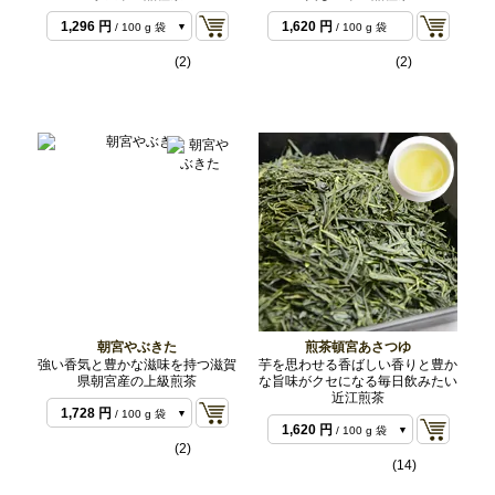
1,296 円
1,620 円
/ 100 g 袋
/ 100 g 袋
2,592 円
/ 200 g 袋
(2)
(2)
5,940 円
/ 500 g バ
ルク
朝宮やぶきた
煎茶頓宮あさつゆ
強い香気と豊かな滋味を持つ滋賀
芋を思わせる香ばしい香りと豊か
県朝宮産の上級煎茶
な旨味がクセになる毎日飲みたい
近江煎茶
1,728 円
/ 100 g 袋
1,620 円
/ 100 g 袋
3,456 円
/ 200 g 袋
(2)
3,132 円
/ 200 g 袋
(14)
8,100 円
/ 500 g バ
7,560 円
/ 500 g バ
ルク