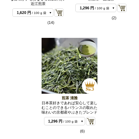
近江煎茶
1,296 円
/ 100 g 袋
1,620 円
/ 100 g 袋
2,592 円
/ 200 g 袋
(2)
3,132 円
/ 200 g 袋
(14)
5,940 円
/ 500 g バ
7,560 円
/ 500 g バ
ルク
ルク
煎茶 清雅
日本茶好きであれば安心して楽し
むことのできるバランスの取れた
味わいの京都産やぶきたブレンド
1,296 円
/ 100 g 袋
2,484 円
/ 200 g 袋
(6)