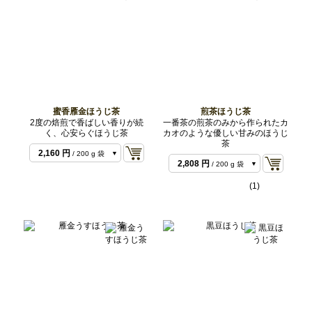
蜜香雁金ほうじ茶
煎茶ほうじ茶
2度の焙煎で香ばしい香りが続
一番茶の煎茶のみから作られたカ
く、心安らぐほうじ茶
カオのような優しい甘みのほうじ
1,080 円
/ 100 g 袋
茶
1,404 円
/ 100 g 袋
2,160 円
/ 200 g 袋
2,808 円
/ 200 g 袋
4,860 円
/ 500 g バ
6,318 円
/ 500 g バ
ルク
(1)
ルク