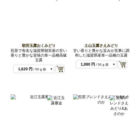
朝宮玉露おくみどり
土山玉露さえみどり
煎茶で有名な滋賀県朝宮産の甘い
甘い香りと豊かな旨みが見事に調
香りと豊かな旨味の単一品種高級
和した滋賀県産単一品種の玉露
玉露
1,080 円
/ 50 g 袋
1,620 円
/ 50 g 袋
2,160 円
/ 100 g 袋
3,240 円
/ 100 g 袋