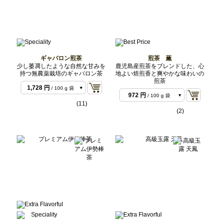
ギャバロン煎茶
煎茶 薫
少し萎凋したような自然な甘みを
鹿児島産煎茶をブレンドした、心
持つ無農薬栽培のギャバロン茶
地よい焙煎香と爽やかな味わいの
煎茶
1,728 円
/ 100 g 袋
972 円
/ 100 g 袋
3,456 円
/ 200 g 袋
(11)
1,944 円
/ 200 g 袋
(2)
8,100 円
/ 500 g バ
3,888 円
/ 500 g バ
ルク
16,200 円
/ 1 kg バ
ルク
7,776 円
/ 1 kg バル
ルク
ク