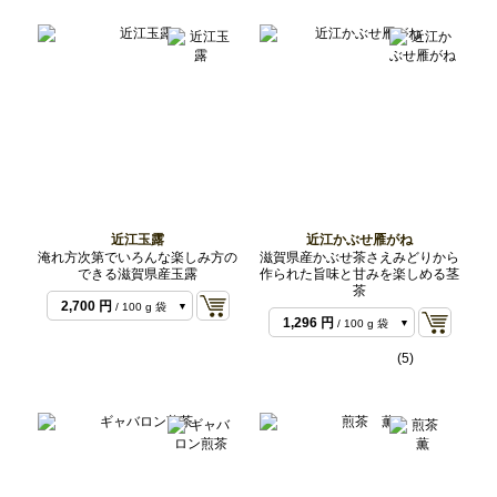
ルク
近江玉露
近江かぶせ雁がね
淹れ方次第でいろんな楽しみ方の
滋賀県産かぶせ茶さえみどりから
できる滋賀県産玉露
作られた旨味と甘みを楽しめる茎
1,426 円
/ 50 g 袋
茶
2,700 円
/ 100 g 袋
1,296 円
/ 100 g 袋
2,592 円
/ 200 g 袋
(5)
5,940 円
/ 500 g バ
ルク
11,880 円
/ 1 kg バ
ルク