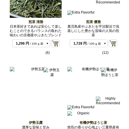
煎茶 清雅
煎茶 優雅
日本茶好きであれば安心して楽し
鹿児島産やぶきたを宇治製法で浅
むことのできるバランスの取れた
蒸しにした豊かな旨味の人気の煎
味わいの京都産やぶきたブレンド
茶
1,296 円
1,728 円
/ 100 g 袋
/ 100 g 袋
2,484 円
3,240 円
/ 200 g 袋
/ 200 g 袋
(6)
(12)
伊勢玉露
有機伊勢ほうじ茶
濃厚な旨味と甘み
焙煎の香りが心地よい三重県産有