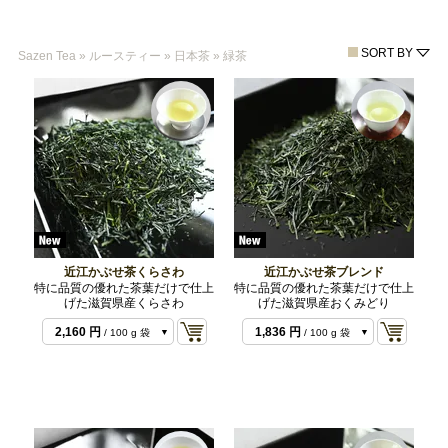
SORT BY
Sazen Tea
»
ルースティー
»
日本茶
»
緑茶
近江かぶせ茶くらさわ
近江かぶせ茶ブレンド
特に品質の優れた茶葉だけで仕上
特に品質の優れた茶葉だけで仕上
げた滋賀県産くらさわ
げた滋賀県産おくみどり
1,080 円
/ 50 g 袋
2,160 円
1,836 円
/ 100 g 袋
/ 100 g 袋
4,320 円
3,672 円
/ 200 g 袋
/ 200 g 袋