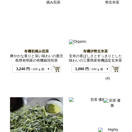
有機初摘み煎茶
有機伊勢玄米茶
爽やかな香りと深い味わいの鹿児
玄米の香ばしさとすっきりとした
島県有明産の有機栽培煎茶
味わいの三重県産有機認定玄米茶
1,728 円
/ 50 g 袋
3,240 円
1,080 円
/ 100 g 袋
/ 100 g 袋
30,240 円
2,916 円
/ 1 kg バ
/ 300 g バ
(4)
ルク
ルク
9,720 円
/ 1 kg バル
ク