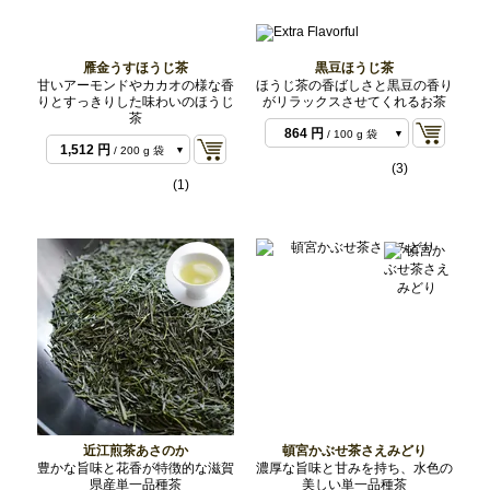
雁金うすほうじ茶
黒豆ほうじ茶
甘いアーモンドやカカオの様な香
ほうじ茶の香ばしさと黒豆の香り
りとすっきりした味わいのほうじ
がリラックスさせてくれるお茶
茶
756 円
/ 100 g 袋
864 円
/ 100 g 袋
1,512 円
/ 200 g 袋
1,728 円
/ 200 g 袋
(3)
3,402 円
/ 500 g バ
(1)
7,776 円
/ 1 kg バル
ルク
ク
近江煎茶あさのか
頓宮かぶせ茶さえみどり
豊かな旨味と花香が特徴的な滋賀
濃厚な旨味と甘みを持ち、水色の
県産単一品種茶
美しい単一品種茶