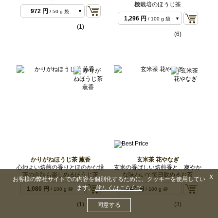
機栽培のほうじ茶
972 円
/ 50 g 袋
1,296 円
/ 100 g 袋
1,944 円
/ 100 g 袋
(1)
3,456 円
/ 300 g バ
(6)
3,888 円
/ 200 g 袋
ルク
5,400 円
/ 500 g バ
9,720 円
/ 500 g バ
ルク
11,880 円
/ 1 kg バ
ルク
17,280 円
/ 1 kg バ
ルク
ルク
かりがねほうじ茶 薫香
玄米茶 花やなぎ
心地よい焙煎の香りとほのかな緑
玄米の香ばしい焙煎香と、爽やか
茶の余韻も楽しめるほうじ茶
な味わいで毎日飲めるお茶
X
お客様の弊社サイトでの内容を個別化するために、クッキーを使用してい
ます。
詳しくはこちらで
1,080 円
648 円
/ 100 g 袋
/ 100 g 袋
2,052 円
/ 200 g 袋
(1)
(3)
同意する
5,076 円
/ 500 g バ