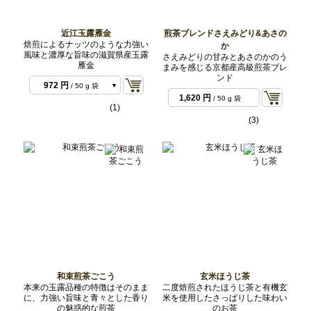
近江玉露雁金
煎茶ブレンドさえみどり&あさの
焙煎によるナッツのような力強い
か
風味と濃厚な旨味の滋賀県産玉露
さえみどりの甘みとあさのかのう
雁金
まみを感じる京都産高級煎茶ブレ
ンド
972 円
/ 50 g 袋
1,620 円
/ 50 g 袋
1,944 円
/ 100 g 袋
(1)
(3)
和束煎茶ごこう
玄米ほうじ茶
本来の玉露品種の特徴はそのまま
二度焙煎されたほうじ茶と有機玄
に、力強い旨味と青々とした香り
米を使用したさっぱりした味わい
の魅惑的な煎茶
のお茶