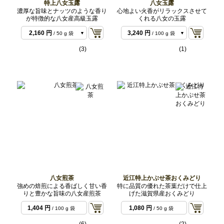
特上八女玉露
八女玉露
濃厚な旨味とナッツのような香り
心地よい火香がリラックスさせて
が特徴的な八女産高級玉露
くれる八女の玉露
1,620 円
/ 50 g 袋
2,160 円
3,240 円
/ 50 g 袋
/ 100 g 袋
4,320 円
/ 100 g 袋
(3)
(1)
八女煎茶
近江特上かぶせ茶おくみどり
強めの焙煎による香ばしく甘い香
特に品質の優れた茶葉だけで仕上
りと豊かな旨味の八女産煎茶
げた滋賀県産おくみどり
1,404 円
1,080 円
/ 100 g 袋
/ 50 g 袋