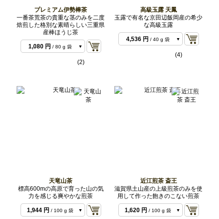
プレミアム伊勢棒茶
高級玉露 天鳳
一番茶荒茶の貴重な茎のみを二度
玉露で有名な京田辺飯岡産の希少
焙煎した格別な素晴らしい三重県
な高級玉露
産棒ほうじ茶
4,536 円
/ 40 g 袋
1,080 円
/ 80 g 袋
11,124 円
/ 100 g
(4)
3,672 円
/ 300 g バ
袋
(2)
21,060 円
/ 200 g
ルク
5,832 円
/ 500 g バ
袋
52,920 円
/ 500 g
ルク
バルク
天竜山茶
近江煎茶 斎王
標高600mの高原で育った山の気
滋賀県土山産の上級煎茶のみを使
力を感じる爽やかな煎茶
用して作った飽きのこない煎茶
216 円
/ 10 g 袋
1,944 円
1,620 円
/ 100 g 袋
/ 100 g 袋