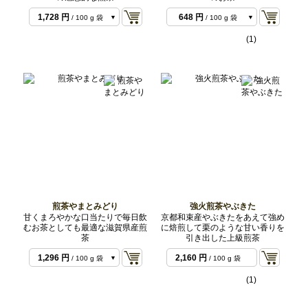
864 円
/ 50 g 袋
1,728 円
648 円
/ 100 g 袋
/ 100 g 袋
1,296 円
/ 200 g 袋
(1)
煎茶やまとみどり
強火煎茶やぶきた
甘くまろやかな口当たりで毎日飲
京都和束産やぶきたをあえて強め
むお茶としても最適な滋賀県産煎
に焙煎して栗のような甘い香りを
茶
引き出した上級煎茶
1,296 円
2,160 円
/ 100 g 袋
/ 100 g 袋
2,592 円
/ 200 g 袋
(1)
5,400 円
/ 500 g バ
ルク