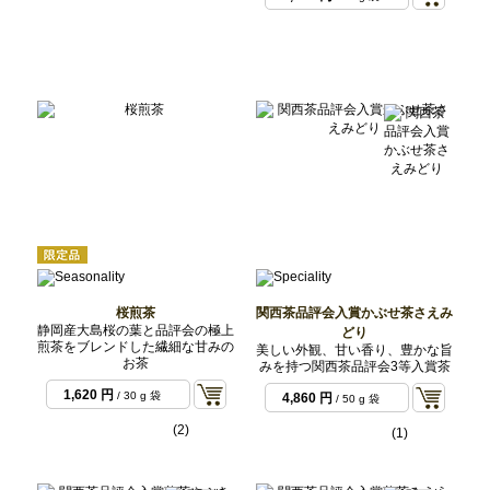
6,480 円
/ 100 g 袋
5,400 円
/ 50 g 袋
6,804 円
/ 50 g セッ
6,804 円
/ 50 g セッ
ト
ト
10,800 円
/ 100 g
袋
桜煎茶
関西茶品評会入賞かぶせ茶さえみ
静岡産大島桜の葉と品評会の極上
どり
煎茶をブレンドした繊細な甘みの
美しい外観、甘い香り、豊かな旨
お茶
みを持つ関西茶品評会3等入賞茶
1,620 円
/ 30 g 袋
4,860 円
/ 50 g 袋
(2)
(1)