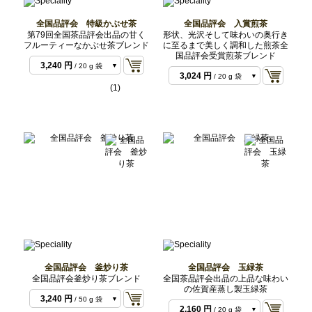
全国品評会 特級かぶせ茶
全国品評会 入賞煎茶
第79回全国茶品評会出品の甘く
形状、光沢そして味わいの奥行き
フルーティーなかぶせ茶ブレンド
に至るまで美しく調和した煎茶全
国品評会受賞煎茶ブレンド
3,240 円
/ 20 g 袋
3,024 円
/ 20 g 袋
6,804 円
/ 50 g セッ
(1)
6,804 円
/ 50 g セッ
ト
8,100 円
/ 50 g 袋
ト
7,560 円
/ 50 g 袋
全国品評会 釜炒り茶
全国品評会 玉緑茶
全国品評会釜炒り茶ブレンド
全国茶品評会出品の上品な味わい
の佐賀産蒸し製玉緑茶
3,240 円
/ 50 g 袋
2,160 円
/ 20 g 袋