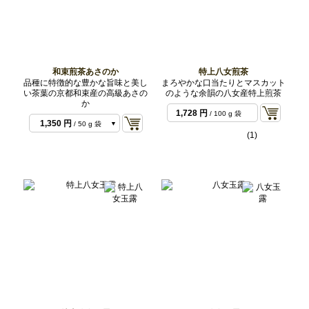
和束煎茶あさのか
特上八女煎茶
品種に特徴的な豊かな旨味と美し
まろやかな口当たりとマスカット
い茶葉の京都和束産の高級あさの
のような余韻の八女産特上煎茶
か
1,728 円
/ 100 g 袋
1,350 円
/ 50 g 袋
(1)
2,700 円
/ 100 g 袋