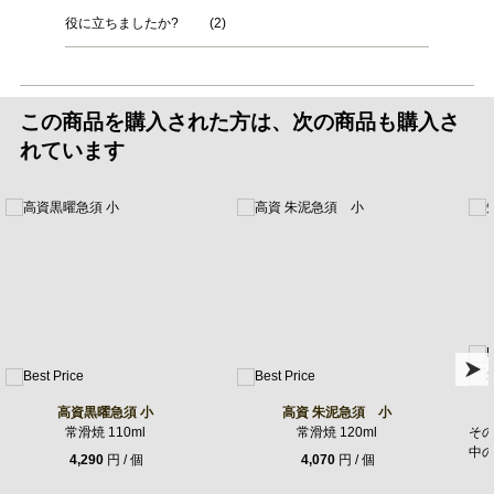
役に立ちましたか?
(
2
)
この商品を購入された方は、次の商品も購入さ
れています
高資黒曜急須 小
高資 朱泥急須 小
常滑焼 110ml
常滑焼 120ml
そ
中
4,290
円 / 個
4,070
円 / 個