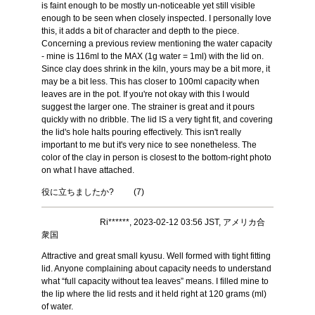
is faint enough to be mostly un-noticeable yet still visible
enough to be seen when closely inspected. I personally love
this, it adds a bit of character and depth to the piece.
Concerning a previous review mentioning the water capacity
- mine is 116ml to the MAX (1g water = 1ml) with the lid on.
Since clay does shrink in the kiln, yours may be a bit more, it
may be a bit less. This has closer to 100ml capacity when
leaves are in the pot. If you're not okay with this I would
suggest the larger one. The strainer is great and it pours
quickly with no dribble. The lid IS a very tight fit, and covering
the lid's hole halts pouring effectively. This isn't really
important to me but it's very nice to see nonetheless. The
color of the clay in person is closest to the bottom-right photo
on what I have attached.
役に立ちましたか?
(
7
)
Ri******, 2023-02-12 03:56 JST, アメリカ合
衆国
Attractive and great small kyusu. Well formed with tight fitting
lid. Anyone complaining about capacity needs to understand
what “full capacity without tea leaves” means. I filled mine to
the lip where the lid rests and it held right at 120 grams (ml)
of water.