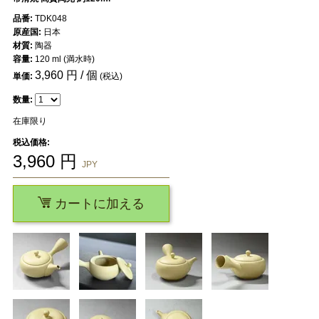
品番:
TDK048
原産国:
日本
材質:
陶器
容量:
120 ml (満水時)
3,960
円 / 個
単価:
(税込)
数量:
在庫限り
税込価格:
3,960
円
JPY
カートに加える