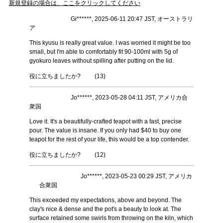
新規登録の場合は、ここをクリックしてください
Gi******, 2025-06-11 20:47 JST, オーストラリ
ア
This kyusu is really great value. I was worried it might be too
small, but I'm able to comfortably fit 90-100ml with 5g of
gyokuro leaves without spilling after putting on the lid.
役に立ちましたか?
(
13
)
Jo******, 2023-05-28 04:11 JST, アメリカ合
衆国
Love it. It's a beautifully-crafted teapot with a fast, precise
pour. The value is insane. If you only had $40 to buy one
teapot for the rest of your life, this would be a top contender.
役に立ちましたか?
(
12
)
Jo******, 2023-05-23 00:29 JST, アメリカ
合衆国
This exceeded my expectations, above and beyond. The
clay's nice & dense and the pot's a beauty to look at. The
surface retained some swirls from throwing on the kiln, which