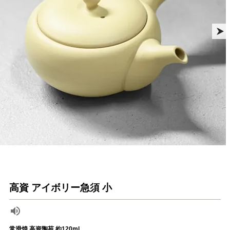
高資 アイボリー急須 小
常滑焼 高資陶苑 約120ml