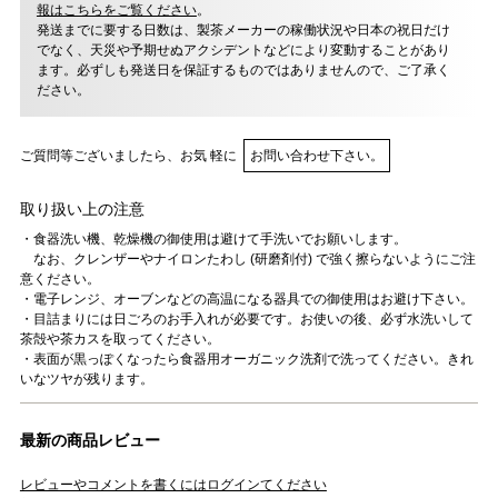
報はこちらをご覧ください
。
発送までに要する日数は、製茶メーカーの稼働状況や日本の祝日だけ
でなく、天災や予期せぬアクシデントなどにより変動することがあり
ます。必ずしも発送日を保証するものではありませんので、ご了承く
ださい。
ご質問等ございましたら、お気 軽に
お問い合わせ下さい。
取り扱い上の注意
・食器洗い機、乾燥機の御使用は避けて手洗いでお願いします。
なお、クレンザーやナイロンたわし (研磨剤付) で強く擦らないようにご注
意ください。
・電子レンジ、オーブンなどの高温になる器具での御使用はお避け下さい。
・目詰まりには日ごろのお手入れが必要です。お使いの後、必ず水洗いして
茶殻や茶カスを取ってください。
・表面が黒っぽくなったら食器用オーガニック洗剤で洗ってください。きれ
いなツヤが残ります。
最新の商品レビュー
レビューやコメントを書くにはログインてください