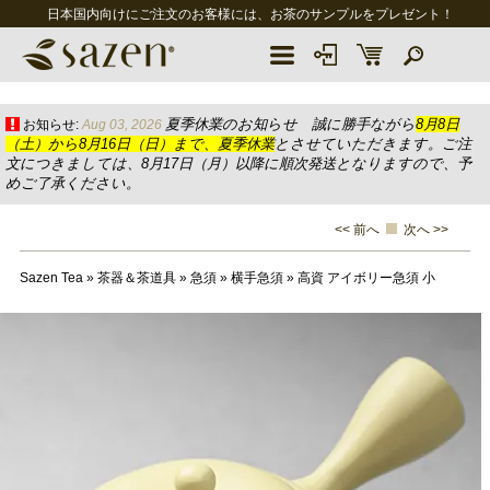
日本国内向けにご注文のお客様には、お茶のサンプルをプレゼント！
夏季休業のお知らせ 誠に勝手ながら
8月8日
お知らせ:
Aug 03, 2026
（土）から8月16日（日）まで、夏季休業
とさせていただきます。ご注
文につきましては、8月17日（月）以降に順次発送となりますので、予
めご了承ください。
<< 前へ
次へ >>
Sazen Tea
»
茶器＆茶道具
»
急須
»
横手急須
»
高資 アイボリー急須 小