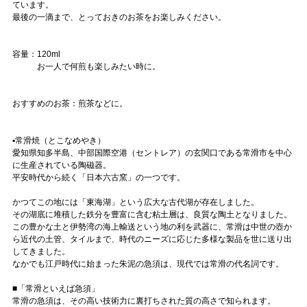
ています。
最後の一滴まで、とっておきのお茶をお楽しみください。
容量：120ml
お一人で何煎も楽しみたい時に。
おすすめのお茶：煎茶などに。
▪️常滑焼（とこなめやき）
愛知県知多半島、中部国際空港（セントレア）の玄関口である常滑市を中心
に生産されている陶磁器。
平安時代から続く「日本六古窯」の一つです。
かつてこの地には「東海湖」という広大な古代湖が存在しました。
その湖底に堆積した鉄分を豊富に含む粘土層は、良質な陶土となりました。
この豊かな土と伊勢湾の海上輸送という地の利を武器に、常滑は中世の壺か
ら近代の土管、タイルまで、時代のニーズに応じた多様な製品を世に送り出
してきました。
なかでも江戸時代に始まった朱泥の急須は、現代では常滑の代名詞です。
■「常滑といえば急須」
常滑の急須は、その高い技術力に裏打ちされた質の高さで知られます。