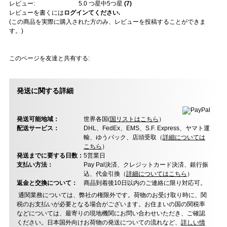
レビュー:
5.0
つ星中5つ星
(
7
)
レビューを書くには
ログインてください.
(この商品を実際に購入された方のみ、レビューを投稿することができま
す。)
このページを友達と共有する:
発送に関する詳細
発送可能地域：
世界各国(
国リストはこちら
）
配送サービス：
DHL、FedEx、EMS、S.F. Express、ヤマト運
輸、ゆうパック、店頭受取（
詳細については
こちら
）
発送までに要する日数：
5営業日
支払い方法：
Pay Pal決済、クレジットカード決済、銀行振
込、代金引換（
詳細についてはこちら
）
返金と交換について：
商品到着後10日以内のご連絡に限り対応可。
通関業務については、弊社の権限外です。荷物のお受け取り時に、関
税のお支払いが必要となる場合がございます。お住まいの国の関税率
などについては、最寄りの現地機関にお問い合わせいただき、ご確認
ください。日本国外向けお荷物の発送についての流れなど、
詳しい情