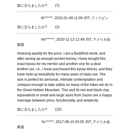
役に立ちましたか?
(
7
)
Al******, 2022-01-08 11:09 JST, フィリピン
役に立ちましたか?
(
2
)
Nh******, 2020-11-13 12:49 JST, アメリカ合
衆国
Amazing quality for the price. I am a Buddhist monk, and
after saving up enough pocket money, I have bought this
exact kyusu for my mentor and another one for a dear
brother (so, i.e., I have purchased this kyusu thrice), and they
have held up beautifully for many years of daily use. The
size is perfect for personal, intimate contemplation and
compact enough to take safely on many of the hikes we do in
the Great Hidden Mountain. This and its red and black clay
equivalents in small and large sizes from Sazen are a happy
marriage between price, functionality, and simplicity.
役に立ちましたか?
(
15
)
Yu******, 2017-06-15 03:05 JST, アメリカ合
衆国