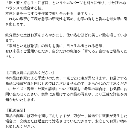
「胴・蓋・持ち手・注ぎ口」という4つのパーツを別々に作り、寸分狂わぬ
バランスで接合する技。
本体と蓋を一つずつ手作業で擦り合わせる「蓋すり」。
これらの緻密な工程が急須の密閉性を高め、お茶の香りと旨みを最大限に引
き出します。
鉄分豊かな土はお茶をまろやかにし、使い込むほどに美しい艶を増していき
ます。
『常滑といえば急須』の誇りを胸に、日々生み出される急須。
ぜひ末長くご愛用いただき、自分だけの急須を「育てる」喜びもご堪能くだ
さい。
【ご購入前にお読みください】
本作品は作家による手造りのため、一点ごとに趣が異なります。お届けする
商品は掲載写真と同じものではございませんので、あらかじめご了承くださ
い。サイズ・容量・外観の詳細について確認をご希望の場合は、お気軽にお
問い合わせください。実際にお届けする作品の写真や、より正確な詳細をお
知らせいたします。
【配送保証】
商品の配送には万全を期しておりますが、万が一、輸送中に破損が発生した
場合は、交換または返金にて対応させていただきます。安心してお買い物を
お楽しみください。