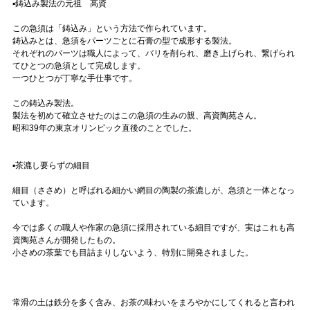
▪️鋳込み製法の元祖 高資
この急須は「鋳込み」という方法で作られています。
鋳込みとは、急須をパーツごとに石膏の型で成形する製法。
それぞれのパーツは職人によって、バリを削られ、磨き上げられ、繋げられ
てひとつの急須として完成します。
一つひとつが丁寧な手仕事です。
この鋳込み製法。
製法を初めて確立させたのはこの急須の生みの親、高資陶苑さん。
昭和39年の東京オリンピック直後のことでした。
▪️茶漉し要らずの細目
細目（ささめ）と呼ばれる細かい網目の陶製の茶漉しが、急須と一体となっ
ています。
今では多くの職人や作家の急須に採用されている細目ですが、実はこれも高
資陶苑さんが開発したもの。
小さめの茶葉でも目詰まりしないよう、特別に開発されました。
常滑の土は鉄分を多く含み、お茶の味わいをまろやかにしてくれると言われ