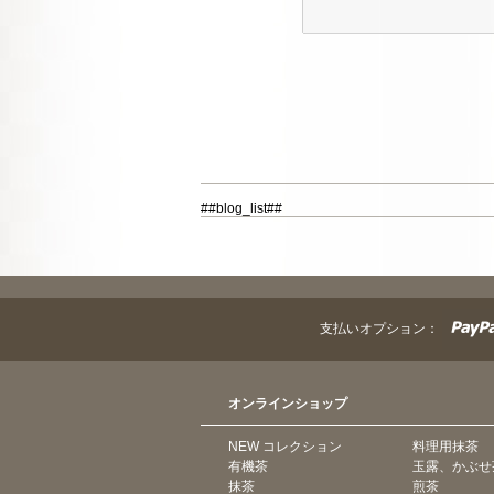
##blog_list##
支払いオプション：
オンラインショップ
NEW コレクション
料理用抹茶
有機茶
玉露、かぶせ
抹茶
煎茶