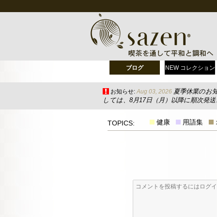
ブログ
NEW コレクション
夏季休業のお
お知らせ:
Aug 03, 2026
しては、8月17日（月）以降に順次発
健康
用語集
TOPICS: