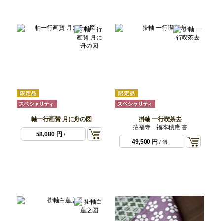
軸一行画賛 月に舟の図
掛軸 一行喫茶去
招福寺 福本積應 書
58,080 円
/
49,500 円
/ 個