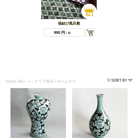
福結び風呂敷
990 円
/ 枚
SORT BY
Sazen Tea
»
インテリア商品
»
ホームデコ