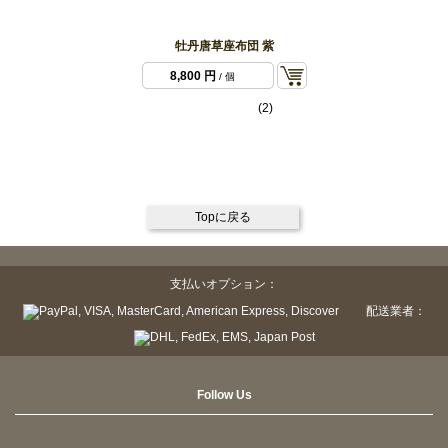
牡丹唐草座布団 紫
8,800 円
/ 個
(2)
Topに戻る
支払いオプション：
配送業者：
Follow Us