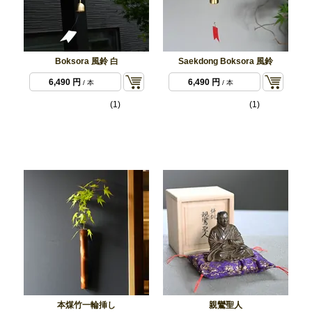
Boksora 風鈴 白
Saekdong Boksora 風鈴
6,490 円
6,490 円
/ 本
/ 本
(1)
(1)
本煤竹一輪挿し
親鸞聖人