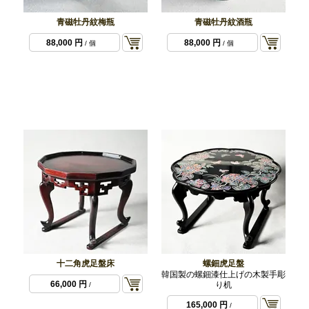
青磁牡丹紋梅瓶
青磁牡丹紋酒瓶
88,000 円
88,000 円
/ 個
/ 個
十二角虎足盤床
螺鈿虎足盤
韓国製の螺鈿漆仕上げの木製手彫
66,000 円
り机
/
165,000 円
/