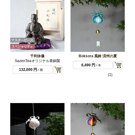
千利休像
Boksora 風鈴 済州の夏
SazenTeaオリジナル青銅製
6,490 円
/ 本
132,000 円
/ 個
(1)