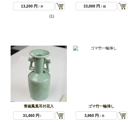
13,200 円
33,000 円
/ 本
/ 個
(1)
青磁鳳凰耳付花入
ゴマ竹一輪挿し
31,460 円
3,960 円
/
/ 本