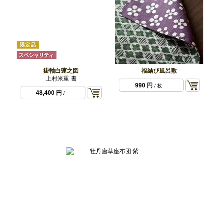
掛軸白蓮之図
福結び風呂敷
上村米重 書
990 円
/ 枚
48,400 円
/