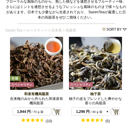
フローラルな風味のものから、熟した桃などを連想させるフルーティー味、
さらにはミントを連想させるようなフレッシュな風味のものまで様々なもの
があります。日本でも少量ながら生産されており、 SazenTeaが厳選した日
本の烏龍茶をぜひご賞味ください。
SORT BY
Sazen Tea
»
ルースティー
»
日本茶
»
烏龍茶
和束有機烏龍茶
柚子茶
在来種のみから作られた和束産有
柚子の皮をブレンドした爽やかな
機烏龍茶
香りの烏龍茶
1,944 円
1,296 円
/ 70 g 袋
/ 30 g 袋
4,320 円
/ 100 g 袋
(10)
(5)