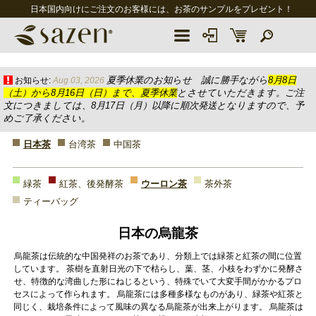
日本国内向けにご注文のお客様には、お茶のサンプルをプレゼント！
夏季休業のお知らせ 誠に勝手ながら
8月8日
お知らせ:
Aug 03, 2026
（土）から8月16日（日）まで、夏季休業
とさせていただきます。ご注
文につきましては、8月17日（月）以降に順次発送となりますので、予
めご了承ください。
日本茶
台湾茶
中国茶
緑茶
紅茶、後発酵茶
ウーロン茶
茶外茶
ティーバッグ
日本の烏龍茶
烏龍茶は伝統的な中国発祥のお茶であり、分類上では緑茶と紅茶の間に位置
しています。 茶樹を直射日光の下で枯らし、葉、茎、小枝をわずかに発酵さ
せ、特徴的な湾曲した形にねじるという、特殊でいて大変手間がかかるプロ
セスによって作られます。 烏龍茶には多種多様なものがあり、緑茶や紅茶と
同じく、栽培条件によって風味の異なる烏龍茶が出来上がります。 烏龍茶は