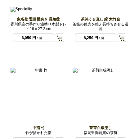
象谷塗 鑿目横突き 長角盆
茶筅くせ直し 緑 太竹金
香川県産の手作り漆塗り木製トレ
茶筅の穂先を整え長持ちさせる道
イ18 x 27.2 cm
具
6,050 円
8,250 円
/ 個
/ 個
中棗 竹
茶荷白線流し
竹が描かれた棗
福岡県御前窯の茶荷