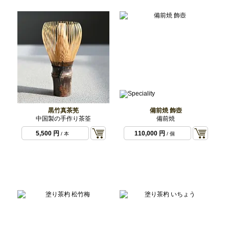
黒竹真茶筅
備前焼 飾壺
中国製の手作り茶筌
備前焼
5,500 円
110,000 円
/ 本
/ 個