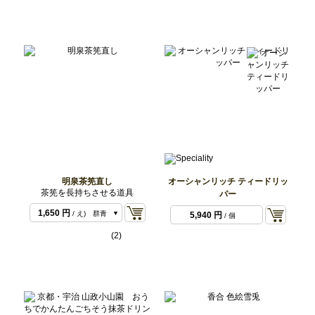
1,650 円
/ あ）黒結
明泉茶筅直し
オーシャンリッチ ティードリッ
晶
茶筅を長持ちさせる道具
パー
1,650 円
/ う）赤錆
1,650 円
/ え) 群青
5,940 円
/ 個
(2)