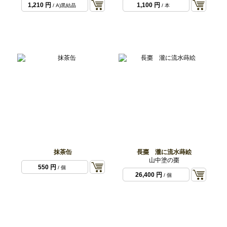
1,210 円
1,100 円
/ A)黒結晶
/ 本
抹茶缶
長棗 瀧に流水蒔絵
山中塗の棗
550 円
/ 個
26,400 円
/ 個