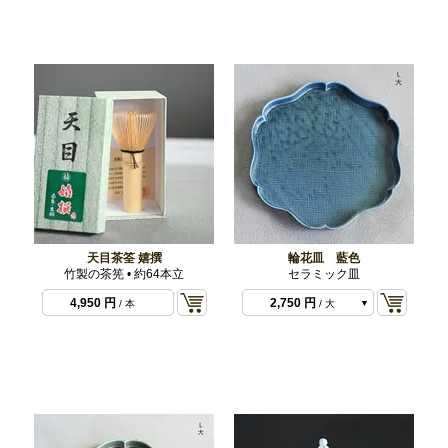
天目茶筌 嬉撰
輪花皿 藍色
竹製の茶筅 • 約64本立
セラミック皿
660 円
/ 小
4,950 円
2,750 円
/ 本
/ 大