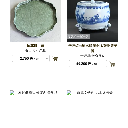
輪花皿 緑
平戸焼白磁水指 染付太鼓胴唐子
セラミック皿
脚
660 円
/ 小
平戸焼 横石嘉助
2,750 円
/ 大
90,200 円
/ 個