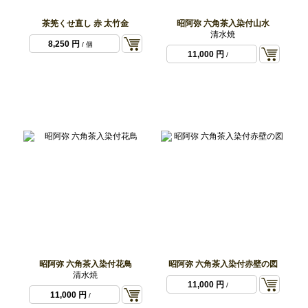
茶筅くせ直し 赤 太竹金
昭阿弥 六角茶入染付山水
清水焼
8,250 円
/ 個
11,000 円
/
昭阿弥 六角茶入染付花鳥
昭阿弥 六角茶入染付赤壁の図
清水焼
11,000 円
/
11,000 円
/