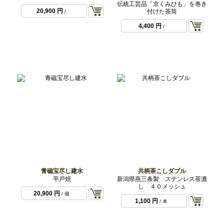
伝統工芸品「京くみひも」を巻き
20,900 円
付けた茶筒
/
4,400 円
/
青磁宝尽し建水
共柄茶こしダブル
平戸焼
新潟県燕三条製 ステンレス茶漉
し ４０メッシュ
20,900 円
/ 個
1,100 円
/ 本