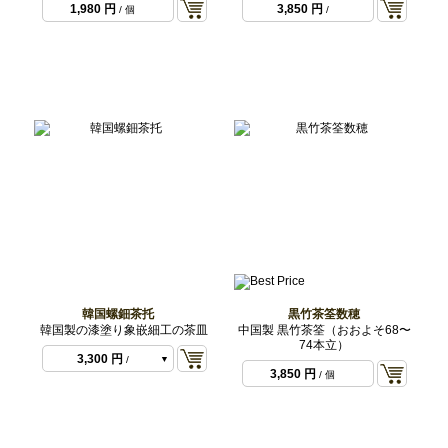
1,980 円
3,850 円
/ 個
/
韓国螺鈿茶托
黒竹茶筌数穂
韓国製の漆塗り象嵌細工の茶皿
中国製 黒竹茶筌（おおよそ68〜
74本立）
3,300 円
/
3,850 円
/ 個
3,300 円
/
3,300 円
/
9,900 円
/