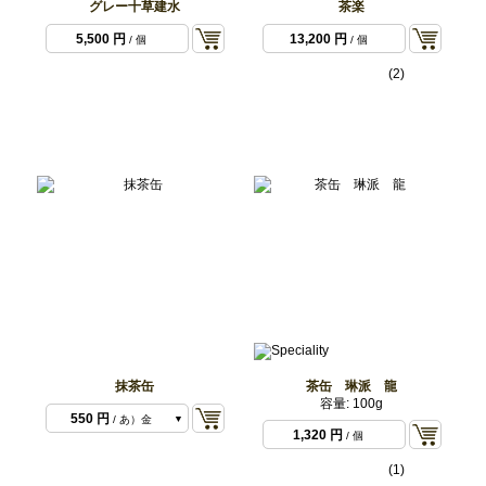
グレー十草建水
茶楽
5,500 円
13,200 円
/ 個
/ 個
(2)
抹茶缶
茶缶 琳派 龍
容量: 100g
550 円
/ あ）金
1,320 円
/ 個
550 円
/ い）白
(1)
550 円
/ う）黒