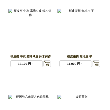
桜皮棗 中次 霜降り皮 鈴木保作
桜皮茶筒 無地皮 平
12,100 円
11,000 円
/
/