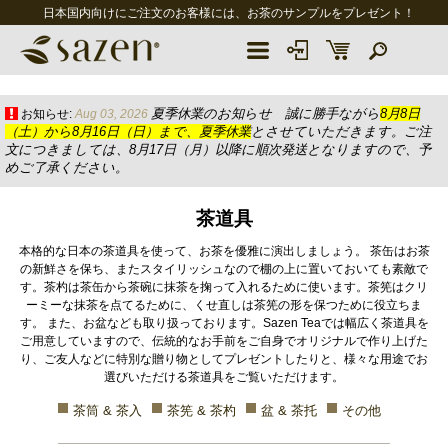
日本国内向けにご注文のお客様には、お茶のサンプルをプレゼント！
夏季休業のお知らせ 誠に勝手ながら
8月8日
お知らせ:
Aug 03, 2026
（土）から8月16日（日）まで、夏季休業
とさせていただきます。ご注
文につきましては、8月17日（月）以降に順次発送となりますので、予
めご了承ください。
茶道具
本格的な日本の茶道具を使って、お茶を優雅に演出しましょう。 茶缶はお茶
の新鮮さを保ち、またスタイリッシュなので棚の上に置いておいても素敵で
す。茶杓は茶缶から茶碗に抹茶を掬って入れるために使います。茶筅はクリ
ーミーな抹茶を点てるために、くせ直しは茶筅の形を保つために役立ちま
す。 また、お盆なども取り扱っております。Sazen Teaでは幅広く茶道具を
ご用意していますので、伝統的なお手前をご自身でオリジナルで作り上げた
り、ご友人などに特別な贈り物としてプレゼントしたりと、様々な用途でお
選びいただける茶道具をご覧いただけます。
茶筒 & 茶入
茶筅 & 茶杓
盆 & 茶托
その他