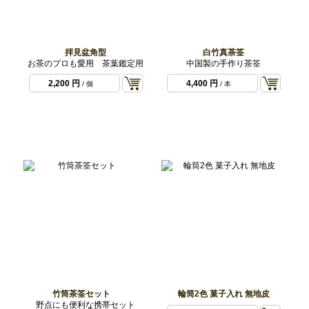
拝見盆角型
白竹真茶筌
お茶のプロも愛用 茶葉鑑定用
中国製の手作り茶筌
2,200 円
4,400 円
/ 個
/ 本
竹筒茶筌セット
輪筒2色 菓子入れ 無地皮
野点にも便利な携帯セット