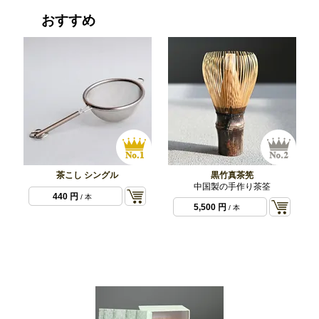
おすすめ
茶こし シングル
黒竹真茶筅
中国製の手作り茶筌
440 円
/ 本
5,500 円
/ 本