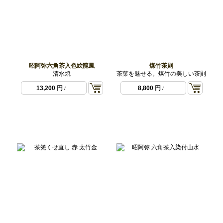
昭阿弥六角茶入色絵龍鳳
煤竹茶則
清水焼
茶葉を魅せる。煤竹の美しい茶則
13,200 円
8,800 円
/
/