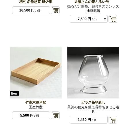
柄杓 名作悠筌 風炉用
近藤さんの茶ふるい缶
振るだけ簡単。匙付きステンレス
16,500 円
抹茶篩缶
/ 個
7,590 円
/ 小
9,020 円
/ 大
竹寄木長角盆
ガラス茶筅直し
国産竹盆
茶筅の穂先を整え長持ちさせる道
具
5,500 円
/ 個
1,430 円
/ 個