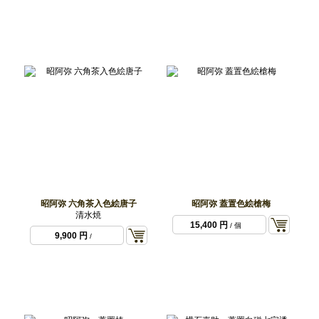
昭阿弥 六角茶入色絵唐子
昭阿弥 蓋置色絵槍梅
清水焼
15,400 円
/ 個
9,900 円
/