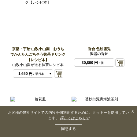
京都・宇治 山政小山園 おうち
香合 色絵雪兎
陶器の香炉
でかんたんごちそう抹茶ドリンク
【レシピ本】
30,800 円
/ 個
山政小山園が送る抹茶レシピ本
1,650 円
/ 単行本
（ソフトカバー）
2,200 円
/ 英語ブッ
クレット付
X
お客様の弊社サイトでの内容を個別化するために、クッキーを使用してい
ます。
詳しくはこちらで
同意する