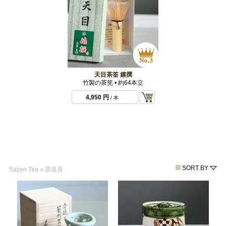
天目茶筌 嬉撰
竹製の茶筅 • 約64本立
4,950 円
/ 本
SORT BY
Sazen Tea
»
茶道具