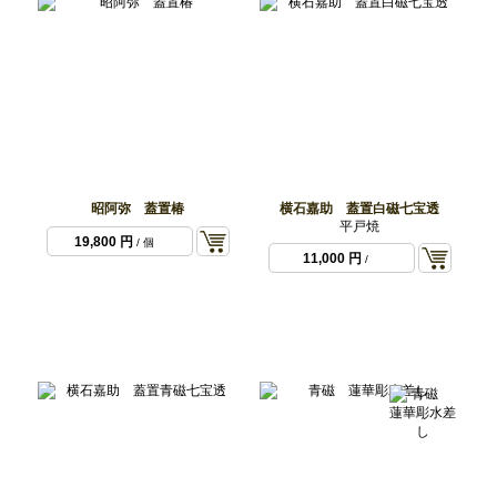
昭阿弥 蓋置椿
横石嘉助 蓋置白磁七宝透
平戸焼
19,800 円
/ 個
11,000 円
/