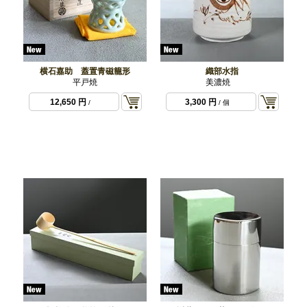
横石嘉助 蓋置青磁籠形
織部水指
平戸焼
美濃焼
12,650 円
3,300 円
/
/ 個