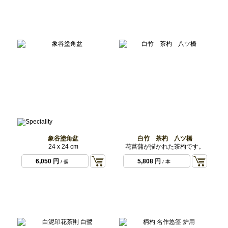
色
象谷塗角盆
白竹 茶杓 八ツ橋
24 x 24 cm
花菖蒲が描かれた茶杓です。
6,050 円
5,808 円
/ 個
/ 本