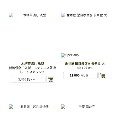
木柄茶漉し 浅型
象谷塗 鑿目横突き 長角盆 大
新潟県燕三条製 ステンレス茶漉
40 x 27 cm
し ４０メッシュ
11,000 円
/ 個
1,430 円
/ 本