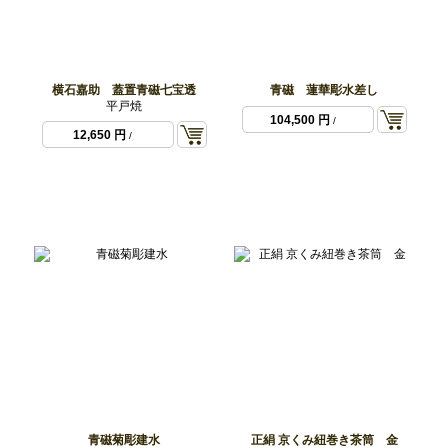
横石嘉助 蓋置青磁七宝透
青磁 蓮華彫水差し
平戸焼
104,500 円
/
12,650 円
/
青磁菊彫建水
正絹 京くみ紐巻き茶筒 金