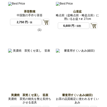
茶筌数穂
山道盆
中国製の手作り茶筌
略点前（盆略点前・略盆点前）に
用いるお盆 • ø: 27cm
2,750 円
/ 個
6,600 円
/ 個数
(1)
美濃焼 茶筅くせ直し 筌座
審査用すくいあみ(細目)
美濃焼 茶筅の穂先を整え長持ち
お茶の品質鑑定に使われるすくい
させる道具
あみ