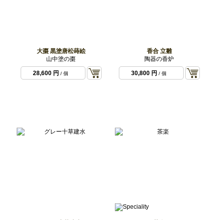
大棗 黒塗唐松蒔絵
香合 立雛
山中塗の棗
陶器の香炉
28,600 円
30,800 円
/ 個
/ 個