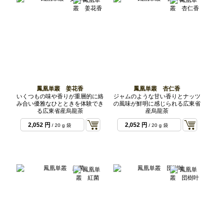
鳳凰単叢 姜花香
鳳凰単叢 杏仁香
いくつもの味や香りが重層的に絡
ジャムのような甘い香りとナッツ
み合い優雅なひとときを体験でき
の風味が鮮明に感じられる広東省
る広東省産烏龍茶
産烏龍茶
2,052 円
2,052 円
/ 20 g 袋
/ 20 g 袋