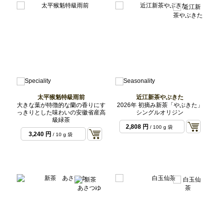
太平猴魁特級雨前
近江新茶やぶきた
大きな葉が特徴的な蘭の香りにす
2026年 初摘み新茶「やぶきた」
っきりとした味わいの安徽省産高
シングルオリジン
級緑茶
2,808 円
/ 100 g 袋
3,240 円
/ 10 g 袋