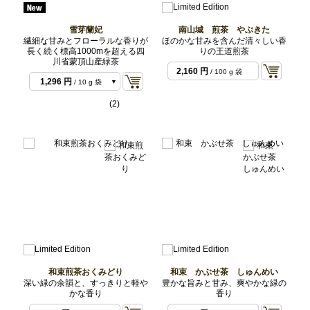
雪芽蘭妃
南山城 煎茶 やぶきた
繊細な甘みとフローラルな香りが
ほのかな甘みを含んだ清々しい香
長く続く標高1000mを超える四
りの王道煎茶
川省蒙頂山産緑茶
2,160 円
/ 100 g 袋
1,296 円
/ 10 g 袋
2,592 円
/ 20 g 袋
(2)
5,940 円
/ 50 g 袋
和束煎茶おくみどり
和束 かぶせ茶 しゅんめい
深い緑の余韻と、すっきりと軽や
豊かな旨みと甘み、爽やかな緑の
かな香り
香り