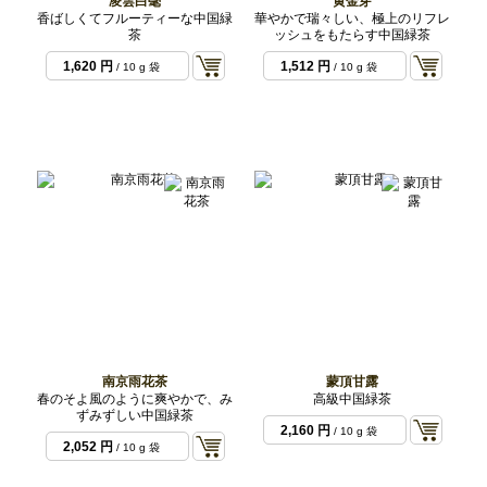
凌雲白毫
黄金芽
香ばしくてフルーティーな中国緑
華やかで瑞々しい、極上のリフレ
茶
ッシュをもたらす中国緑茶
1,620 円
1,512 円
/ 10 g 袋
/ 10 g 袋
南京雨花茶
蒙頂甘露
春のそよ風のように爽やかで、み
高級中国緑茶
ずみずしい中国緑茶
2,160 円
/ 10 g 袋
2,052 円
/ 10 g 袋