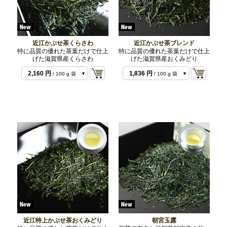
近江かぶせ茶くらさわ
近江かぶせ茶ブレンド
特に品質の優れた茶葉だけで仕上
特に品質の優れた茶葉だけで仕上
げた滋賀県産くらさわ
げた滋賀県産おくみどり
1,080 円
/ 50 g 袋
2,160 円
1,836 円
/ 100 g 袋
/ 100 g 袋
4,320 円
3,672 円
/ 200 g 袋
/ 200 g 袋
近江特上かぶせ茶おくみどり
朝宮玉露