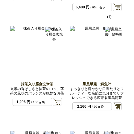
6,480 円
/ 60 g セッ
ト
(1)
抹茶入り雁金玄米茶
鳳凰単叢 鯽魚叶
玄米の香ばしさと抹茶のコク、茎
すっきりと穏やかな口当たりとフ
茶の風味のバランスが絶妙なお茶
ルーティーな余韻に気分までリフ
レッシュできる広東省産烏龍茶
1,296 円
/ 100 g 袋
2,160 円
/ 20 g 袋