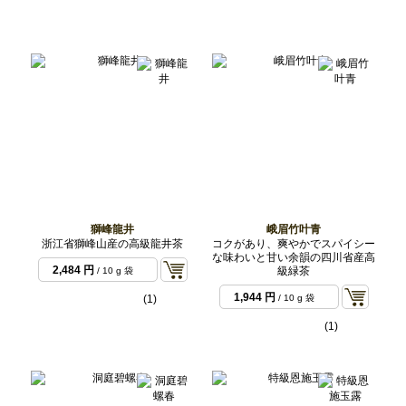
獅峰龍井
峨眉竹叶青
浙江省獅峰山産の高級龍井茶
コクがあり、爽やかでスパイシー
な味わいと甘い余韻の四川省産高
2,484 円
級緑茶
/ 10 g 袋
1,944 円
(1)
/ 10 g 袋
(1)