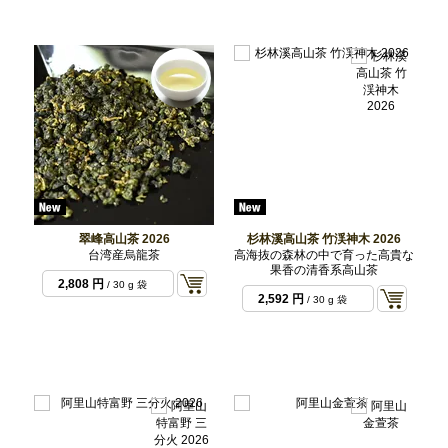
翠峰高山茶 2026
杉林溪高山茶 竹渓神木 2026
台湾産烏龍茶
高海抜の森林の中で育った高貴な
果香の清香系高山茶
2,808 円
/ 30 g 袋
2,592 円
/ 30 g 袋