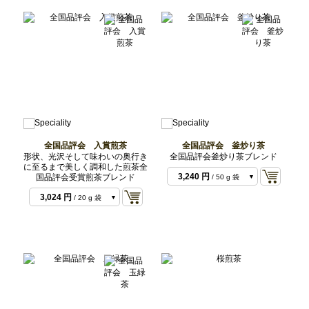
全国品評会 入賞煎茶
全国品評会 釜炒り茶
形状、光沢そして味わいの奥行き
全国品評会釜炒り茶ブレンド
に至るまで美しく調和した煎茶全
3,240 円
国品評会受賞煎茶ブレンド
/ 50 g 袋
6,480 円
/ 100 g 袋
3,024 円
/ 20 g 袋
6,804 円
/ 50 g セッ
6,804 円
/ 50 g セッ
ト
ト
7,560 円
/ 50 g 袋