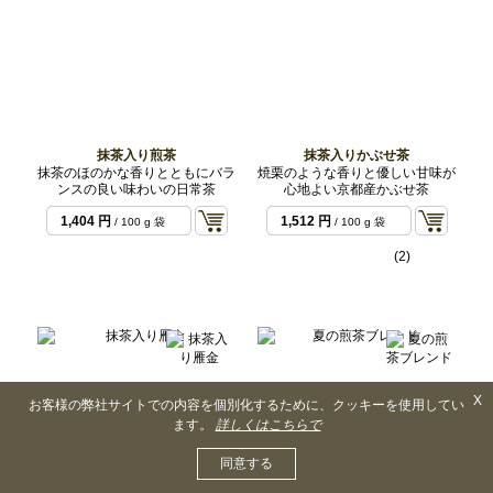
抹茶入り煎茶
抹茶入りかぶせ茶
抹茶のほのかな香りとともにバラ
焼栗のような香りと優しい甘味が
ンスの良い味わいの日常茶
心地よい京都産かぶせ茶
1,404 円
1,512 円
/ 100 g 袋
/ 100 g 袋
(2)
X
お客様の弊社サイトでの内容を個別化するために、クッキーを使用してい
ます。
詳しくはこちらで
同意する