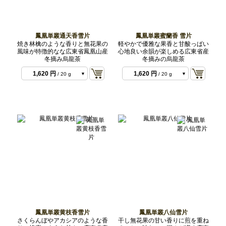
864 円
/ 10 g 2022
年
864 円
/ 10 g 2023
年
鳳凰単叢通天香雪片
鳳凰単叢蜜蘭香 雪片
864 円
864 円
/ 10 g 2022
/ 10 g 2025
焼き林檎のような香りと無花果の
軽やかで優雅な果香と甘酸っぱい
年
864 円
1,620 円
/ 10 g 2025
/ 20 g
風味が特徴的なな広東省鳳凰山産
心地良い余韻が楽しめる広東省産
年
2022年
冬摘み烏龍茶
冬摘みの烏龍茶
1,620 円
1,620 円
/ 20 g
/ 20 g
2022年
2023年
1,620 円
1,620 円
/ 20 g
/ 20 g
2025年
2025
3,888 円
/ 50 g
2022年
鳳凰単叢黄枝香雪片
鳳凰単叢八仙雪片
さくらんぼやアカシアのような香
干し無花果の甘い香りに煎を重ね