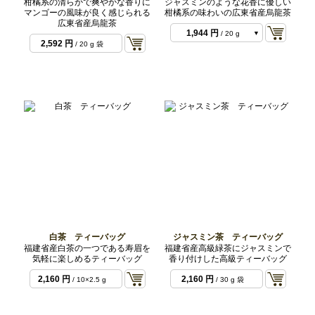
柑橘系の清らかで爽やかな香りに
ジャスミンのような花香に優しい
マンゴーの風味が良く感じられる
柑橘系の味わいの広東省産烏龍茶
広東省産烏龍茶
1,944 円
/ 20 g
2,592 円
/ 20 g 袋
2024年
1,944 円
/ 20 g
2022年
1,944 円
/ 20 g
2023年
1,944 円
/ 20 g
2020年
白茶 ティーバッグ
ジャスミン茶 ティーバッグ
福建省産白茶の一つである寿眉を
福建省産高級緑茶にジャスミンで
気軽に楽しめるティーバッグ
香り付けした高級ティーバッグ
2,160 円
2,160 円
/ 10×2.5 g
/ 30 g 袋
袋