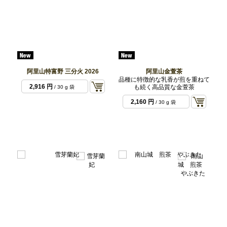
阿里山特富野 三分火 2026
阿里山金萱茶
品種に特徴的な乳香が煎を重ねて
2,916 円
も続く高品質な金萱茶
/ 30 g 袋
2,160 円
/ 30 g 袋