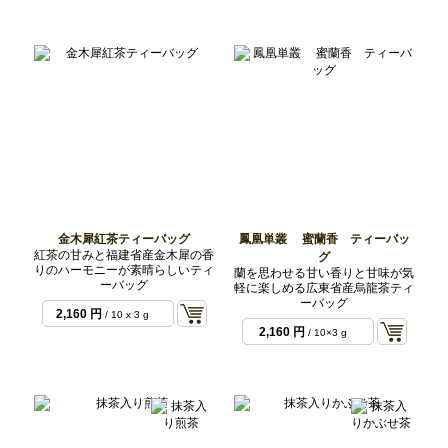
金木犀紅茶ティーバッグ
鳳凰単叢 蜜蘭香 ティーバッ
紅茶の甘みと福建省産金木犀の香
グ
りのハーモニーが素晴らしいティ
蘭を思わせる甘い香りと甘味が気
ーバッグ
軽に楽しめる広東省産烏龍茶ティ
ーバッグ
2,160 円
/ 10 x 3 g
袋
2,160 円
/ 10×3 g
袋