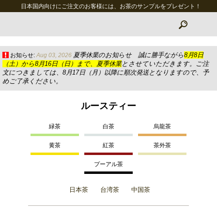
日本国内向けにご注文のお客様には、お茶のサンプルをプレゼント！
夏季休業のお知らせ 誠に勝手ながら
8月8日
お知らせ:
Aug 03, 2026
（土）から8月16日（日）まで、夏季休業
とさせていただきます。ご注
文につきましては、8月17日（月）以降に順次発送となりますので、予
めご了承ください。
ルースティー
緑茶
白茶
烏龍茶
黄茶
紅茶
茶外茶
プーアル茶
日本茶
台湾茶
中国茶