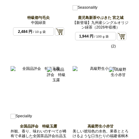
特級都勻毛尖
鹿児島新茶やぶきた 宮之城
中国緑茶
【新登場】九州産シングルオリジ
ン緑茶（2026年収穫）
2,484 円
/ 10 g 袋
1,944 円
/ 100 g 袋
(2)
全国品評会 特級玉露
高級野生小赤甘
外観、香り、味わいのすべてが稀
美しい琥珀色の水色、果香ととろ
有で卓越した全国茶品評会出品玉
けるような口当たりの福建省桐木