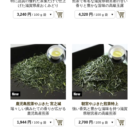
特に品質の優れた茶葉だけで仕上
煎茶で有名な滋賀県朝宮産の甘い
げた滋賀県産おくみどり
香りと豊かな旨味の高級玉露
1,620 円
2,160 円
/ 50 g 袋
/ 50 g 袋
3,240 円
4,320 円
/ 100 g 袋
/ 100 g 袋
鹿児島煎茶やぶきた 宮之城
朝宮やぶきた煎茶特上
瑞々しい摘みたての香りが広がる
強い香気と豊かな滋味を持つ滋賀
鹿児島産煎茶
県朝宮産の高級煎茶
1,404 円
/ 50 g 袋
1,944 円
2,700 円
/ 100 g 袋
/ 100 g 袋
3,888 円
5,400 円
/ 200 g 袋
/ 200 g 袋