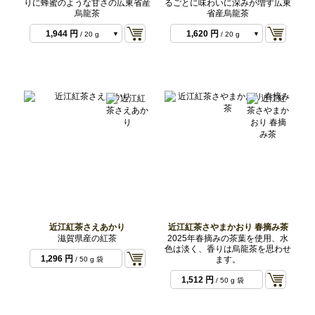
りに蜂蜜のような甘さの広東省産
るごとに味わいに深みが増す広東
烏龍茶
省産烏龍茶
972 円
864 円
/ 10 g 2025
/ 10 g 2025
年
1,944 円
1,620 円
/ 20 g
/ 20 g
2025
2025年
近江紅茶さえあかり
近江紅茶さやまかおり 春摘み茶
滋賀県産の紅茶
2025年春摘みの茶葉を使用、水
色は淡く、香りは烏龍茶を思わせ
1,296 円
ます。
/ 50 g 袋
1,512 円
/ 50 g 袋