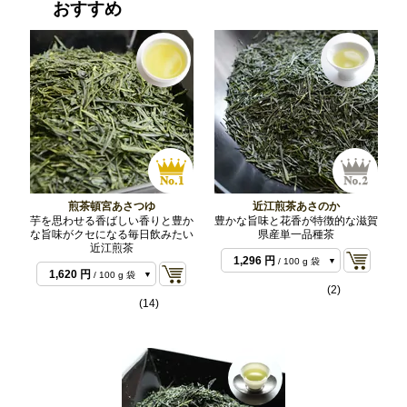
おすすめ
煎茶頓宮あさつゆ
近江煎茶あさのか
芋を思わせる香ばしい香りと豊か
豊かな旨味と花香が特徴的な滋賀
な旨味がクセになる毎日飲みたい
県産単一品種茶
近江煎茶
1,296 円
/ 100 g 袋
1,620 円
/ 100 g 袋
2,592 円
/ 200 g 袋
(2)
3,132 円
/ 200 g 袋
(14)
5,940 円
/ 500 g バ
7,560 円
/ 500 g バ
ルク
ルク