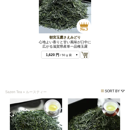
朝宮玉露さえみどり
心地よい香りと甘い風味が口中に
広がる滋賀県産単一品種玉露
1,620 円
/ 50 g 袋
3,240 円
/ 100 g 袋
SORT BY
Sazen Tea
»
ルースティー