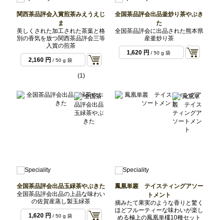
関西茶品評会入賞煎茶みえうえじ
全国茶品評会出品釜炒り茶やぶき
ま
た
美しくされた加工された茶葉と格
全国茶品評会に出品された熊本県
別の香気を放つ関西茶品評会三等
産釜炒り茶
入賞の煎茶
1,620 円
/ 50 g 袋
2,160 円
/ 50 g 袋
(1)
全国茶品評会出品玉緑茶やぶきた
鳳凰単叢 テイスティングアソー
全国茶品評会出品の上品な味わい
トメント
の佐賀産蒸し製玉緑茶
摘みたて果実のような香りと驚く
ほどフルーティーな味わいが楽し
1,620 円
/ 50 g 袋
める極上の鳳凰単欉10種セット