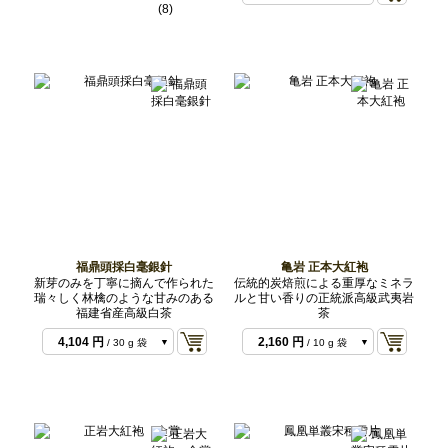
4,860 円
/ 100 g 袋
(8)
1,944 円
/ 30 g 袋
5,832 円
/ 100 g 袋
5,832 円
/ 100 g 袋
福鼎頭採白毫銀針
亀岩 正本大紅袍
新芽のみを丁寧に摘んで作られた
伝統的炭焙煎による重厚なミネラ
瑞々しく林檎のような甘みのある
ルと甘い香りの正統派高級武夷岩
福建省産高級白茶
茶
1,404 円
/ 10 g 袋
4,104 円
2,160 円
/ 30 g 袋
/ 10 g 袋
4,320 円
/ 20 g 袋