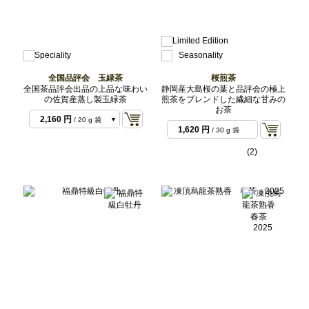
全国品評会 玉緑茶
桜煎茶
全国茶品評会出品の上品な味わい
静岡産大島桜の葉と品評会の極上
の佐賀産蒸し製玉緑茶
煎茶をブレンドした繊細な甘みの
お茶
2,160 円
/ 20 g 袋
1,620 円
/ 30 g 袋
5,400 円
/ 50 g 袋
(2)
6,804 円
/ 50 g セッ
ト
10,800 円
/ 100 g
袋