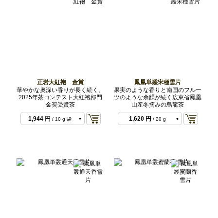
864 円
/ 10 g 2022
年
864 円
/ 10 g 2021
年
正岩大紅袍 金賞
鳳凰単叢宋種雪片
864 円
/ 10 g 2025
華やかな奥深い香りが長く続く、
果実のような香りと南国のフルー
年
1,620 円
/ 20 g
2025年茶コンテスト大紅袍部門
ツのような余韻が続く広東省鳳凰
2022年
金奨受賞茶
山産冬摘みの烏龍茶
1,620 円
/ 20 g
2021年
1,944 円
1,620 円
/ 10 g 袋
/ 20 g
2025年
3,888 円
/ 20 g 袋