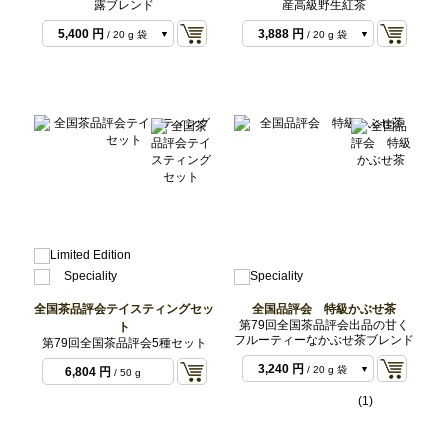
露ブレンド
産高級野生紅茶
583 円
/ 3 g 袋
5,400 円
3,888 円
/ 20 g 袋
/ 20 g 袋
6,804 円
9,180 円
/ 50 g セッ
/ 50 g 袋
ト
10,800 円
/ 40 g 袋
全国茶品評会テイスティングセッ
全国品評会 特級かぶせ茶
第79回全国茶品評会出品の甘く
ト
フルーティーなかぶせ茶ブレンド
第79回全国茶品評会5種セット
3,240 円
/ 20 g 袋
6,804 円
/ 50 g
5x10gセット
6,804 円
/ 50 g セッ
(1)
ト
8,100 円
/ 50 g 袋