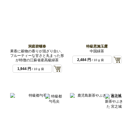
洞庭碧螺春
特級恩施玉露
果香に穀物の香りが混ざり合い、
中国緑茶
フルーティーな甘さと丸まった形
2,484 円
が特徴の江蘇省産高級緑茶
/ 10 g 袋
1,944 円
/ 10 g 袋