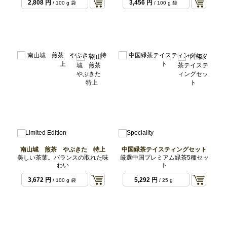
2,808 円
3,456 円
/ 100 g 袋
/ 100 g 袋
南山城 煎茶 やぶきた 特上
中国緑茶テイスティングセット
美しい茶葉。バランスの取れた味
厳選中国プレミアム緑茶5種セッ
わい
ト
3,672 円
5,292 円
/ 100 g 袋
/ 25 g
5x5gセット