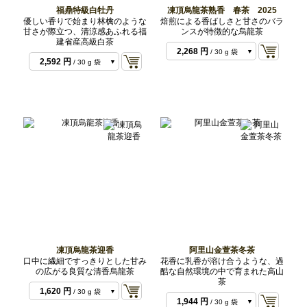
福鼎特級白牡丹
凍頂烏龍茶熟香 春茶 2025
優しい香りで始まり林檎のような
焙煎による香ばしさと甘さのバラ
甘さが際立つ、清涼感あふれる福
ンスが特徴的な烏龍茶
建省産高級白茶
864 円
/ 10 g 袋
2,268 円
/ 30 g 袋
2,592 円
/ 30 g 袋
6,804 円
/ 100 g 袋
凍頂烏龍茶迎香
阿里山金萱茶冬茶
口中に繊細ですっきりとした甘み
花香に乳香が溶け合うような、過
の広がる良質な清香烏龍茶
酷な自然環境の中で育まれた高山
茶
1,620 円
/ 30 g 袋
1,944 円
/ 30 g 袋