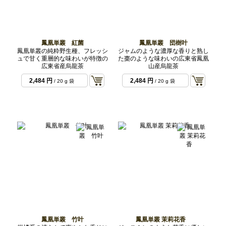
鳳凰単叢 紅菌
鳳凰単叢 団樹叶
鳳凰単叢の純粋野生種、フレッシ
ジャムのような濃厚な香りと熟し
ュで甘く重層的な味わいが特徴の
た棗のような味わいの広東省鳳凰
広東省産烏龍茶
山産烏龍茶
2,484 円
2,484 円
/ 20 g 袋
/ 20 g 袋
鳳凰単叢 竹叶
鳳凰単叢 茉莉花香