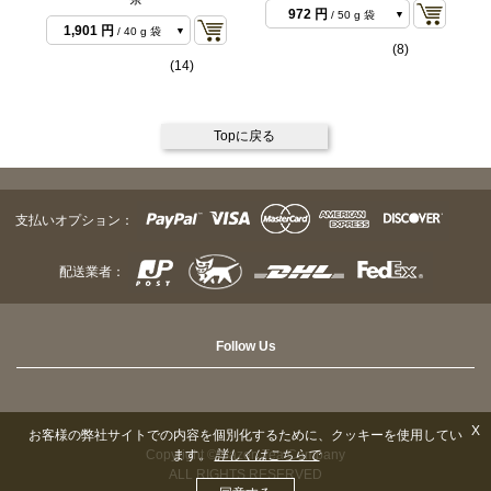
475 円
/ 10 g 袋
972 円
/ 50 g 袋
1,901 円
/ 40 g 袋
1,782 円
/ 100 g 袋
(8)
23,112 円
/ 500 g
(14)
7,776 円
/ 500 g バ
バルク
ルク
15,552 円
/ 1 kg バ
ルク
Topに戻る
支払いオプション：
配送業者：
Follow Us
X
お客様の弊社サイトでの内容を個別化するために、クッキーを使用してい
Copyright © Sazen Tea Company
ます。
詳しくはこちらで
ALL RIGHTS RESERVED