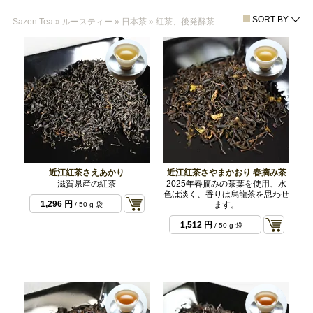
SORT BY
Sazen Tea
»
ルースティー
»
日本茶
»
紅茶、後発酵茶
近江紅茶さえあかり
近江紅茶さやまかおり 春摘み茶
滋賀県産の紅茶
2025年春摘みの茶葉を使用、水
色は淡く、香りは烏龍茶を思わせ
1,296 円
ます。
/ 50 g 袋
1,512 円
/ 50 g 袋