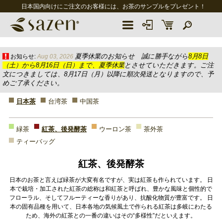
日本国内向けにご注文のお客様には、お茶のサンプルをプレゼント！
夏季休業のお知らせ 誠に勝手ながら
8月8日
お知らせ:
Aug 03, 2026
（土）から8月16日（日）まで、夏季休業
とさせていただきます。ご注
文につきましては、8月17日（月）以降に順次発送となりますので、予
めご了承ください。
日本茶
台湾茶
中国茶
緑茶
紅茶、後発酵茶
ウーロン茶
茶外茶
ティーバッグ
紅茶、後発酵茶
日本のお茶と言えば緑茶が大変有名ですが、実は紅茶も作られています。 日
本で栽培・加工された紅茶の総称は和紅茶と呼ばれ、豊かな風味と個性的で
フローラル、そしてフルーティーな香りがあり、抗酸化物質が豊富です。 日
本の固有品種を用いて、日本各地の気候風土で作られる紅茶は多岐にわたる
ため、海外の紅茶との一番の違いはその“多様性”だといえます。