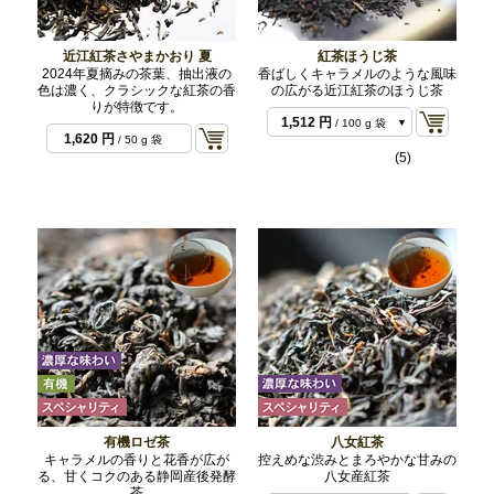
近江紅茶さやまかおり 夏
紅茶ほうじ茶
2024年夏摘みの茶葉、抽出液の
香ばしくキャラメルのような風味
色は濃く、クラシックな紅茶の香
の広がる近江紅茶のほうじ茶
りが特徴です。
1,512 円
/ 100 g 袋
1,620 円
/ 50 g 袋
3,024 円
/ 200 g 袋
(5)
6,804 円
/ 500 g バ
ルク
有機ロゼ茶
八女紅茶
キャラメルの香りと花香が広が
控えめな渋みとまろやかな甘みの
る、甘くコクのある静岡産後発酵
八女産紅茶
茶