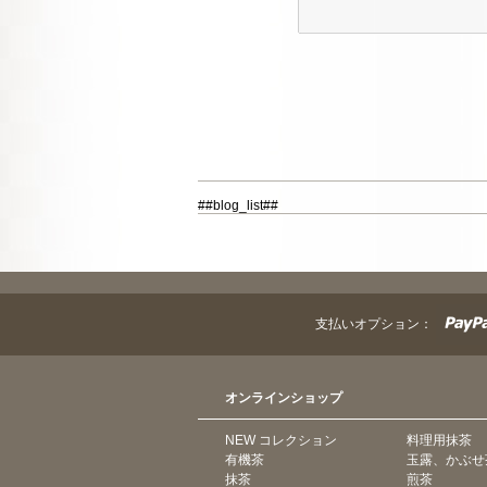
##blog_list##
支払いオプション：
オンラインショップ
NEW コレクション
料理用抹茶
有機茶
玉露、かぶせ
抹茶
煎茶