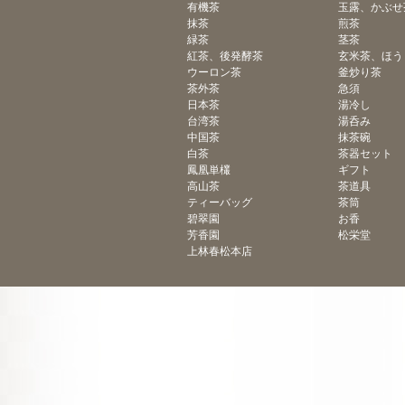
有機茶
玉露、かぶせ
抹茶
煎茶
緑茶
茎茶
紅茶、後発酵茶
玄米茶、ほう
ウーロン茶
釜炒り茶
茶外茶
急須
日本茶
湯冷し
台湾茶
湯呑み
中国茶
抹茶碗
白茶
茶器セット
鳳凰単欉
ギフト
高山茶
茶道具
ティーバッグ
茶筒
碧翠園
お香
芳香園
松栄堂
上林春松本店