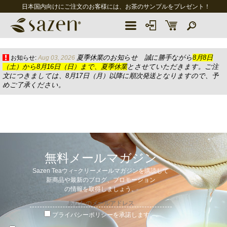
日本国内向けにご注文のお客様には、お茶のサンプルをプレゼント！
夏季休業のお知らせ 誠に勝手ながら
8月8日
お知らせ:
Aug 03, 2026
（土）から8月16日（日）まで、夏季休業
とさせていただきます。ご注
文につきましては、8月17日（月）以降に順次発送となりますので、予
めご了承ください。
無料メールマガジン
Sazen Teaウィ−クリーメールマガジンを購読して
新商品や最新のブログ、プロモーション
の情報を取得しましょう。
プライバシーポリシーを承諾します。
.