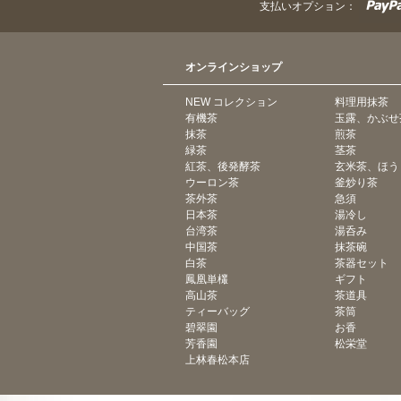
支払いオプション：
オンラインショップ
NEW コレクション
料理用抹茶
有機茶
玉露、かぶせ
抹茶
煎茶
緑茶
茎茶
紅茶、後発酵茶
玄米茶、ほう
ウーロン茶
釜炒り茶
茶外茶
急須
日本茶
湯冷し
台湾茶
湯呑み
中国茶
抹茶碗
白茶
茶器セット
鳳凰単欉
ギフト
高山茶
茶道具
ティーバッグ
茶筒
碧翠園
お香
芳香園
松栄堂
上林春松本店