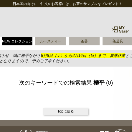
日本国内向けにご注文のお客様には、お茶のサンプルをプレゼント！
NEW コレクション
ルースティー
茶器
茶道具
知らせ 誠に勝手ながら
8月8日（土）から8月16日（日）まで、夏季休業
と
送となりますので、予めご了承ください。
次のキーワードでの検索結果
極平
(0)
Topに戻る