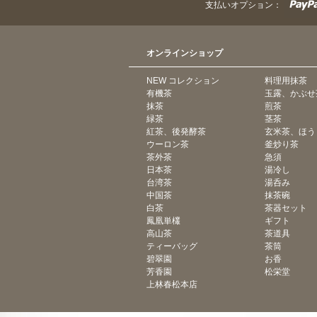
支払いオプション：
オンラインショップ
NEW コレクション
料理用抹茶
有機茶
玉露、かぶせ
抹茶
煎茶
緑茶
茎茶
紅茶、後発酵茶
玄米茶、ほう
ウーロン茶
釜炒り茶
茶外茶
急須
日本茶
湯冷し
台湾茶
湯呑み
中国茶
抹茶碗
白茶
茶器セット
鳳凰単欉
ギフト
高山茶
茶道具
ティーバッグ
茶筒
碧翠園
お香
芳香園
松栄堂
上林春松本店