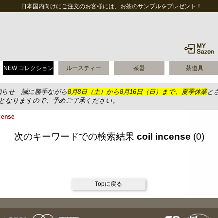
日本国内向けにご注文のお客様には、お茶のサンプルをプレゼント！
NEW コレクション
ルースティー
茶器
茶道具
知らせ 誠に勝手ながら
8月8日（土）から8月16日（日）まで、夏季休業
と
送となりますので、予めご了承ください。
ense
次のキーワードでの検索結果
coil incense
(0)
Topに戻る