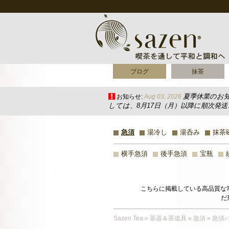
ブログ
抹茶
夏季休業のお
お知らせ:
Aug 03, 2026
しては、8月17日（月）以降に順次発
急須
湯冷し
湯呑み
抹茶
横手急須
後手急須
宝瓶
こちらに掲載している高品質な
だ
Sazen Tea
»
茶器＆茶道具
»
急須
»
急須