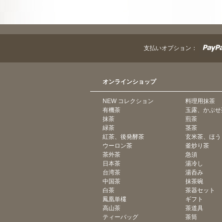
支払いオプション：
オンラインショップ
NEW コレクション
料理用抹茶
有機茶
玉露、かぶせ
抹茶
煎茶
緑茶
茎茶
紅茶、後発酵茶
玄米茶、ほう
ウーロン茶
釜炒り茶
茶外茶
急須
日本茶
湯冷し
台湾茶
湯呑み
中国茶
抹茶碗
白茶
茶器セット
鳳凰単欉
ギフト
高山茶
茶道具
ティーバッグ
茶筒