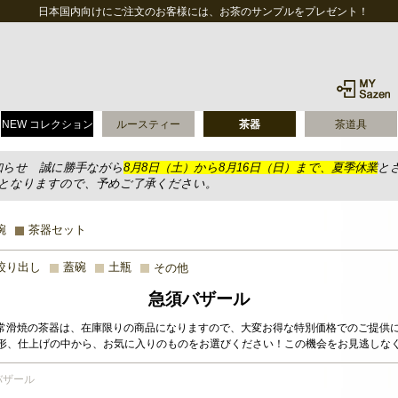
日本国内向けにご注文のお客様には、お茶のサンプルをプレゼント！
NEW コレクション
ルースティー
茶器
茶道具
知らせ 誠に勝手ながら
8月8日（土）から8月16日（日）まで、夏季休業
と
送となりますので、予めご了承ください。
碗
茶器セット
絞り出し
蓋碗
土瓶
その他
急須バザール
常滑焼の茶器は、在庫限りの商品になりますので、大変お得な特別価格でのご提供に
形、仕上げの中から、お気に入りのものをお選びください！この機会をお見逃しな
バザール