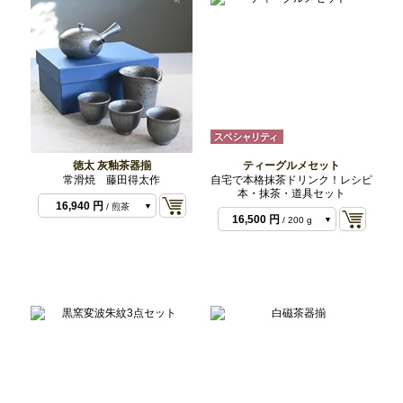
徳太 灰釉茶器揃
ティーグルメセット
常滑焼 藤田得太作
自宅で本格抹茶ドリンク！レシピ
本・抹茶・道具セット
16,940 円
/ 煎茶
16,500 円
/ 200 g
椀 2
22,880 円
/ 煎茶
ベーシック
22,000 円
/ 200 g
椀 3
プレミアム