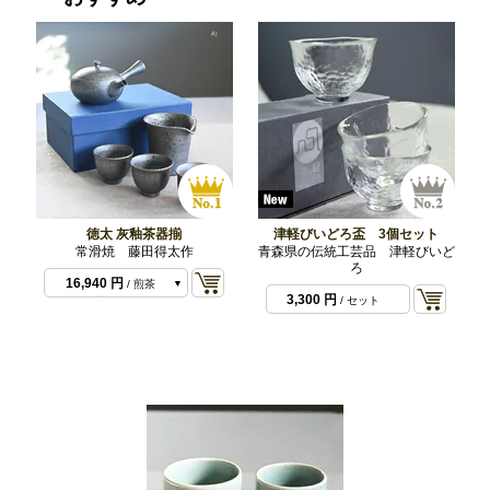
徳太 灰釉茶器揃
津軽びいどろ盃 3個セット
常滑焼 藤田得太作
青森県の伝統工芸品 津軽びいど
ろ
16,940 円
/ 煎茶
3,300 円
/ セット
椀 2
22,880 円
/ 煎茶
椀 3