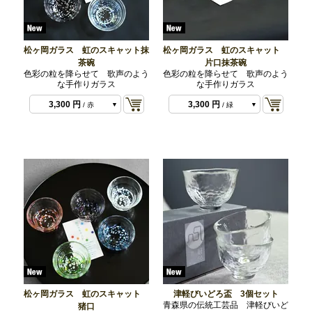
松ヶ岡ガラス 虹のスキャット抹
松ヶ岡ガラス 虹のスキャット
茶碗
片口抹茶碗
3,300 円
/ 青
色彩の粒を降らせて 歌声のよう
色彩の粒を降らせて 歌声のよう
な手作りガラス
な手作りガラス
3,300 円
3,300 円
/ 青
/ 赤
3,300 円
3,300 円
/ 赤
/ 緑
3,300 円
/ 緑
3,300 円
/ 紫
3,300 円
/ 白
松ヶ岡ガラス 虹のスキャット
津軽びいどろ盃 3個セット
青森県の伝統工芸品 津軽びいど
猪口