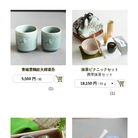
青磁雲鶴紋夫婦湯呑
抹茶ピクニックセット
携帯抹茶セット
18,150 円
/ 30 g
5,500 円
/ 組
あ）刷毛目三島野点茶
18,150 円
/ 30 g
碗
(1)
い）金塊猫描手野点茶
18,150 円
/ 30 g
(1)
碗
う）小井戸野点茶碗