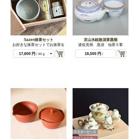
Sazen抹茶セット
京山水絵急須茶器揃
お好きな抹茶セットでお抹茶を
波佐見焼 急須 仙茶５客
17,600 円
16,500 円
/ 30 g
/
あ）黒
17,600 円
/ 30 g
え）グレー
17,600 円
/ 30 g
い）白