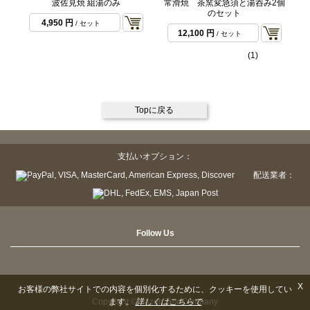
波佐見焼 組湯のみ
常滑焼 茶窯変急須と湯呑み2個
のセット
4,950 円
/ セット
12,100 円
/ セット
(1)
Topに戻る
支払いオプション：
配送業者：
Follow Us
X
お客様の弊社サイトでの内容を個別化するために、クッキーを使用してい
Copyright © Sazen Tea Company
ます。
詳しくはこちらで