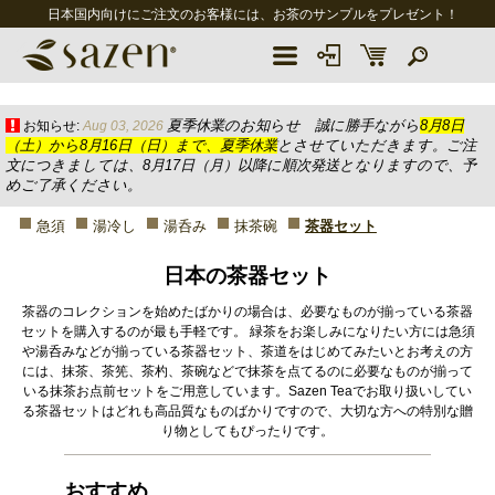
日本国内向けにご注文のお客様には、お茶のサンプルをプレゼント！
夏季休業のお知らせ 誠に勝手ながら
8月8日
お知らせ:
Aug 03, 2026
（土）から8月16日（日）まで、夏季休業
とさせていただきます。ご注
文につきましては、8月17日（月）以降に順次発送となりますので、予
めご了承ください。
急須
湯冷し
湯呑み
抹茶碗
茶器セット
日本の茶器セット
茶器のコレクションを始めたばかりの場合は、必要なものが揃っている茶器
セットを購入するのが最も手軽です。 緑茶をお楽しみになりたい方には急須
や湯呑みなどが揃っている茶器セット、茶道をはじめてみたいとお考えの方
には、抹茶、茶筅、茶杓、茶碗などで抹茶を点てるのに必要なものが揃って
いる抹茶お点前セットをご用意しています。Sazen Teaでお取り扱いしてい
る茶器セットはどれも高品質なものばかりですので、大切な方への特別な贈
り物としてもぴったりです。
おすすめ