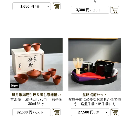
ろ
1,650 円
/ 青
3,300 円
/ セット
1,650 円
/ 赤
1,650 円
/ 緑
1,650 円
/ 紫
1,650 円
/ 白
風月朱泥筋引絞り出し茶器揃い
盆略点前セット
常滑焼 絞り出し75ml 煎茶碗
盆略手前に必要なお道具が全て揃
30ml /５ヶ
う：略盆手前・略手前にも
82,500 円
27,500 円
/ セット
/ 赤
27,500 円
/ 朱