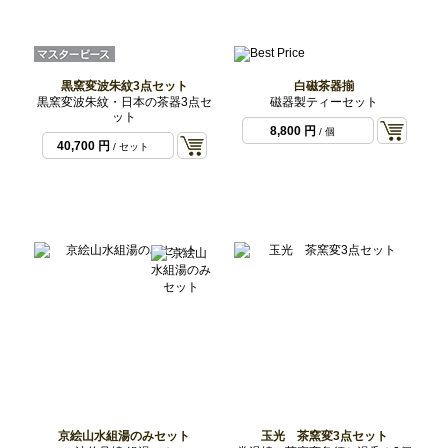
黒窯変波朱紋3点セット
白磁茶器揃
黒窯変波朱紋・日本の茶器3点セ
磁器製ティーセット
ット
8,800 円
/ 個
40,700 円
/ セット
京絵山水組湯のみセット
玉光 茶窯変3点セット