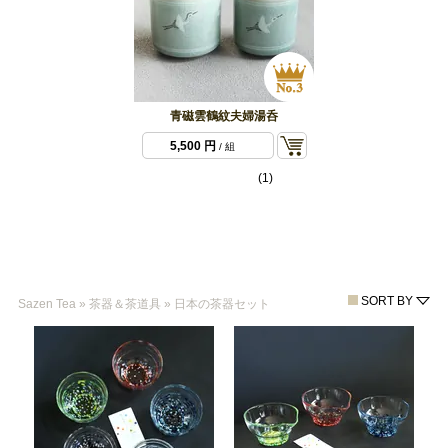
青磁雲鶴紋夫婦湯呑
5,500 円
/ 組
(1)
SORT BY
Sazen Tea
»
茶器＆茶道具
»
日本の茶器セット