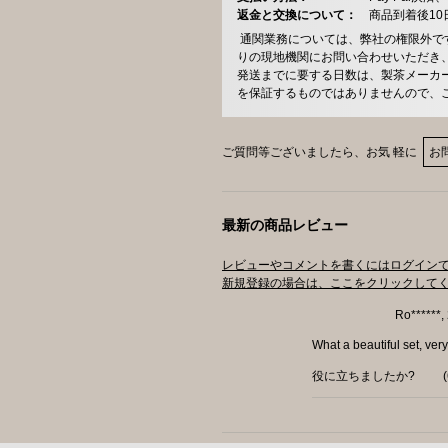
返金と交換について：
商品到着後1
通関業務については、弊社の権限外で
りの現地機関にお問い合わせいただき
発送までに要する日数は、製茶メーカ
を保証するものではありませんので、
ご質問等ございましたら、お気 軽に
お
最新の商品レビュー
レビューやコメントを書くにはログイン
新規登録の場合は、ここをクリックして
Ro******
What a beautiful set, ver
役に立ちましたか?
(