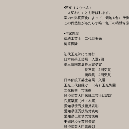
▪️窯変（ようへん）
「火変わり」とも呼ばれます。
窯内の温度変化によって、素地や釉に予
この偶然性がもたらす唯一無二の表情を
▪️作家陶歴
伝統工芸士 二代目玉光
梅原廣隆
初代玉光師にて修行
日本煎茶工芸展 入選2回
長三賞陶業展長三賞受賞
長三賞 2回受賞
奨励賞 4回受賞
日本伝統工芸士会展 入選
玉光二代目継ぐ （有）玉光陶園
文化振興 市表彰
経済産業大臣伝統工芸士に認定
穴窯築窯（椎ノ木窯）
愛知県優秀技術賞表彰
愛知県優秀技能賞表彰
愛知県伝統功労賞表彰
中部経済産業局長賞
経済産業大臣賞表彰