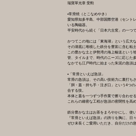
瑞寶單光章 受勲
▪️常滑焼（とこなめやき）
愛知県知多半島、中部国際空港（セント
いる陶磁器。
平安時代から続く「日本六古窯」の一つ
かつてこの地には「東海湖」という広大
その湖底に堆積した鉄分を豊富に含む粘
この豊かな土と伊勢湾の海上輸送という
管、タイルまで、時代のニーズに応じた
なかでも江戸時代に始まった朱泥の急須
▪️「常滑といえば急須」
常滑の急須は、その高い技術力に裏打ち
「胴・蓋・持ち手・注ぎ口」という4つの
合する技。
本体と蓋を一つずつ手作業で擦り合わせ
これらの緻密な工程が急須の密閉性を高
鉄分豊かな土はお茶をまろやかにし、使
『常滑といえば急須』の誇りを胸に、日
ぜひ末長くご愛用いただき、自分だけの