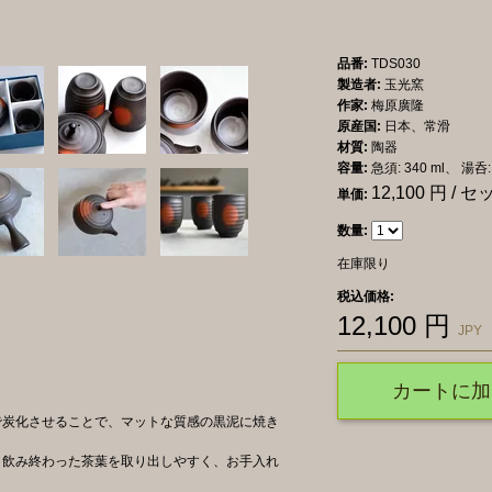
品番:
TDS030
製造者:
玉光窯
作家:
梅原廣隆
原産国:
日本、常滑
材質:
陶器
容量:
急須: 340 ml、 湯呑: 
12,100
円 / セ
単価:
数量:
在庫限り
税込価格:
12,100
円
JPY
カートに加
で炭化させることで、マットな質感の黒泥に焼き
、飲み終わった茶葉を取り出しやすく、お手入れ