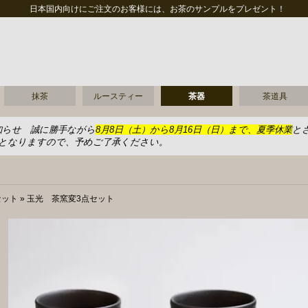
日本国内向けにご注文のお客様には、お茶のサンプルをプレゼント！
抹茶
ルースティー
茶器
茶道具
知らせ 誠に勝手ながら
8月8日（土）から8月16日（日）まで、夏季休業
と
送となりますので、予めご了承ください。
セット
»
玉光 茶窯変3点セット