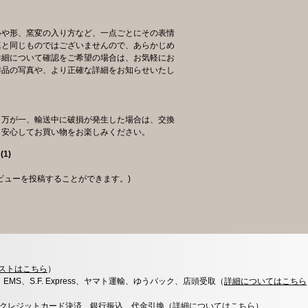
いや形、窯変の入り方など、一点ごとにその表情
真と同じものではございませんので、あらかじめ
詳細について確認をご希望の場合は、お気軽にお
作品の写真や、より正確な詳細をお知らせいたし
、万が一、輸送中に破損が発生した場合は、交換
。安心してお買い物をお楽しみください。
星
(
1
)
ビューを投稿することができます。)
ストはこちら
）
x、EMS、S.F. Express、ヤマト運輸、ゆうパック、店頭受取（
詳細についてはこちら
決済、クレジットカード決済、銀行振込、代金引換（
詳細についてはこちら
）