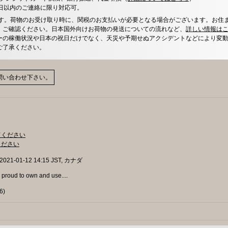
0日以内のご連絡に限り対応可。
す。荷物のお受け取り時に、関税のお支払いが必要となる場合がございます。お住
、ご確認ください。日本国外向けお荷物の発送についての流れなど、
詳しい情報は
ーの稼働状況や日本の祝日だけでなく、天災や予期せぬアクシデントなどにより変
ご了承ください。
問い合わせ下さい。
てください
ください
, 2021-01-12 14:15 JST, カナダ
y proud to own and use....
6
)