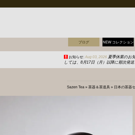
ブログ
NEW コレクション
夏季休業のお
お知らせ:
Aug 03, 2026
しては、8月17日（月）以降に順次発
Sazen Tea
»
茶器＆茶道具
»
日本の茶器