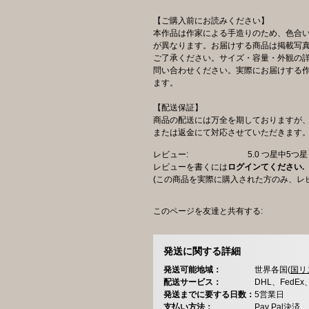
【ご購入前にお読みください】
本作品は作家による手造りのため、色合
が異なります。お届けする商品は掲載写
ご了承ください。サイズ・容量・外観の
問い合わせください。実際にお届けする
ます。
【配送保証】
商品の配送には万全を期しておりますが
または返金にて対応させていただきます
レビュー:
5.0
つ星中5つ
レビューを書くには
ログインてください.
(この商品を実際に購入された方のみ、レ
このページを友達と共有する:
発送に関する詳細
発送可能地域：
世界各国(
国リ
配送サービス：
DHL、FedE
発送までに要する日数：
5営業日
支払い方法：
Pay Pal