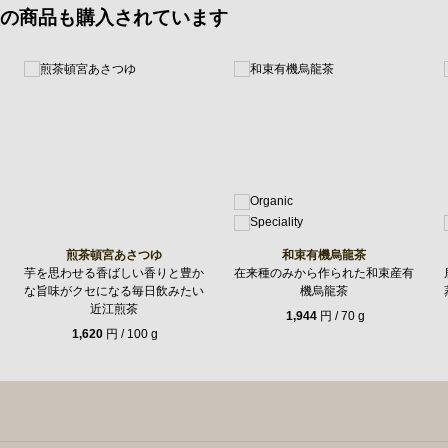
の商品も購入されています
煎茶頓宮あさつゆ
和束有機烏龍茶
芋を思わせる香ばしい香りと豊か
在来種のみから作られた和束産有
な旨味がクセになる毎日飲みたい
機烏龍茶
近江煎茶
1,944
円 / 70 g
1,620
円 / 100 g