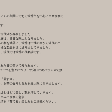
レア）の玄関口である常滑市を中心に生産されて
です。
な古代湖が存在しました。
土層は、良質な陶土となりました。
地の利を武器に、常滑は中世の壺から近代の土
多様な製品を世に送り出してきました。
は、現代では常滑の代名詞です。
された質の高さで知られます。
パーツを別々に作り、寸分狂わぬバランスで接
る「蓋すり」。
め、お茶の香りと旨みを最大限に引き出します。
い込むほどに美しい艶を増していきます。
々生み出される急須。
急須を「育てる」楽しみもご堪能ください。