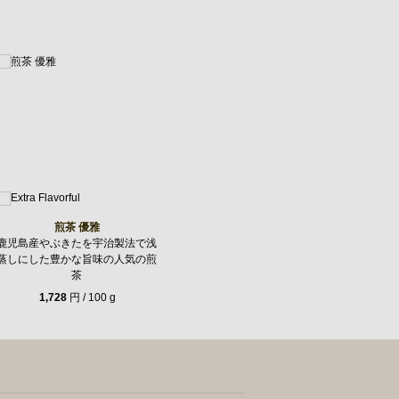
煎茶 優雅
鹿児島産やぶきたを宇治製法で浅
蒸しにした豊かな旨味の人気の煎
茶
1,728
円 / 100 g