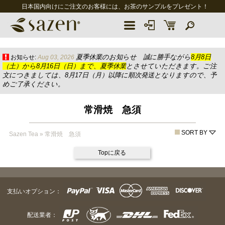
日本国内向けにご注文のお客様には、お茶のサンプルをプレゼント！
夏季休業のお知らせ 誠に勝手ながら
8月8日
お知らせ:
Aug 03, 2026
（土）から8月16日（日）まで、夏季休業
とさせていただきます。ご注
文につきましては、8月17日（月）以降に順次発送となりますので、予
めご了承ください。
常滑焼 急須
SORT BY
Sazen Tea
»
常滑焼 急須
Topに戻る
支払いオプション：
配送業者：