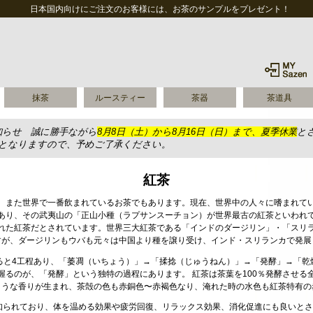
日本国内向けにご注文のお客様には、お茶のサンプルをプレゼント！
抹茶
ルースティー
茶器
茶道具
知らせ 誠に勝手ながら
8月8日（土）から8月16日（日）まで、夏季休業
と
送となりますので、予めご了承ください。
紅茶
、また世界で一番飲まれているお茶でもあります。現在、世界中の人々に嗜まれて
あり、その武夷山の「正山小種（ラプサンスーチョン）が世界最古の紅茶といわれ
れた紅茶だとされています。世界三大紅茶である「インドのダージリン」・「スリ
すが、ダージリンもウバも元々は中国より種を譲り受け、インド・スリランカで発展
ると4工程あり、「萎凋（いちょう）」→「揉捻（じゅうねん）」→「発酵」→「乾
握るのが、「発酵」という独特の過程にあります。 紅茶は茶葉を100％発酵させる
ような香りが生まれ、茶殻の色も赤銅色〜赤褐色なり、淹れた時の水色も紅茶特有の
知られており、体を温める効果や疲労回復、リラックス効果、消化促進にも良いとさ