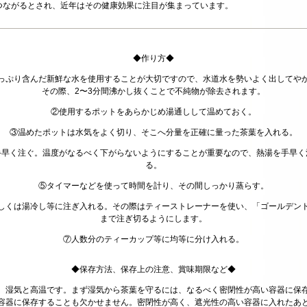
つながるとされ、近年はその健康効果に注目が集まっています。
◆作り方◆
っぷり含んだ新鮮な水を使用することが大切ですので、水道水を勢いよく出してや
その際、2〜3分間沸かし抜くことで不純物が除去されます。
②使用するポットをあらかじめ湯通しして温めておく。
③温めたポットは水気をよく切り、そこへ分量を正確に量った茶葉を入れる。
手早く注ぐ。温度がなるべく下がらないようにすることが重要なので、熱湯を手早く
る。
⑤タイマーなどを使って時間を計り、その間しっかり蒸らす。
しくは湯冷し等に注ぎ入れる。その際はティーストレーナーを使い、「ゴールデン
まで注ぎ切るようにします。
⑦人数分のティーカップ等に均等に分け入れる。
◆保存方法、保存上の注意、賞味期限など◆
、湿気と高温です。まず湿気から茶葉を守るには、なるべく密閉性が高い容器に保
容器に保存することも欠かせません。密閉性が高く、遮光性の高い容器に入れたあ