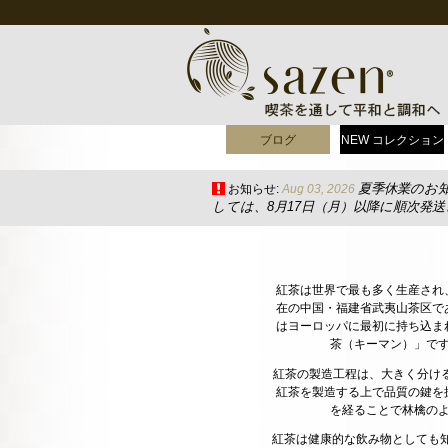
ブログ
NEW コレクション
夏季休業のお
お知らせ:
Aug 03, 2026
しては、8月17日（月）以降に順次発
紅茶は世界で最も多く生産され
在の中国・福建省武夷山茶区で
はヨーロッパに最初に持ち込ま
茶（キーマン）」で
紅茶の製造工程は、大きく分け
紅茶を製造する上で品質の鍵を
を経ることで林檎の
紅茶は健康的な飲み物としても