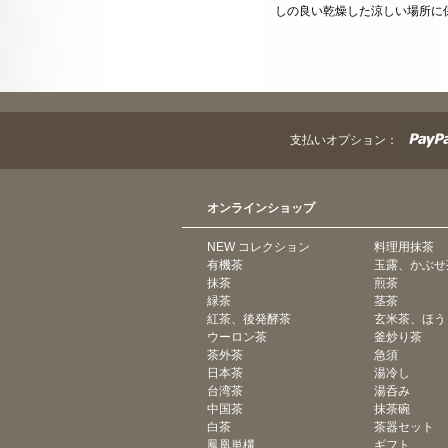
しの良い乾燥した涼しい場所に
支払いオプション：
オンラインショップ
NEW コレクション
料理用抹茶
有機茶
玉露、かぶせ
抹茶
煎茶
緑茶
茎茶
紅茶、後発酵茶
玄米茶、ほう
ウーロン茶
釜炒り茶
茶外茶
急須
日本茶
湯冷し
台湾茶
湯呑み
中国茶
抹茶碗
白茶
茶器セット
鳳凰単欉
ギフト