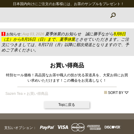
日本国内向けにご注文のお客様には、お茶のサンプルをプレゼント！
夏季休業のお知らせ 誠に勝手ながら
8月8日
お知らせ:
Aug 03, 2026
（土）から8月16日（日）まで、夏季休業
とさせていただきます。ご注
文につきましては、8月17日（月）以降に順次発送となりますので、予
めご了承ください。
お買い得商品
特別セール価格！高品質なお茶や職人の技が光る茶道具を、大変お得にお買
い求めいただけます！この機会をお見逃しなく！
SORT BY
Sazen Tea
»
お買い得商品
Topに戻る
支払いオプション：