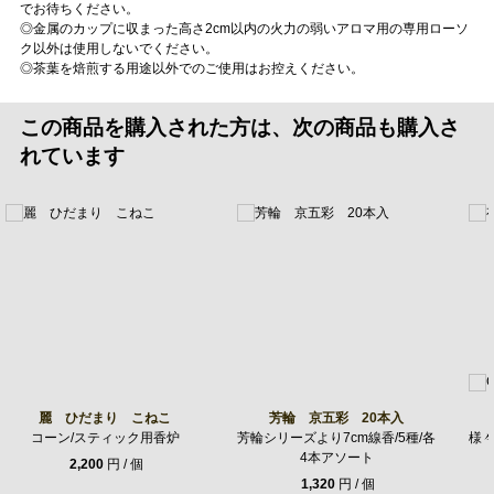
でお待ちください。
◎金属のカップに収まった高さ2cm以内の火力の弱いアロマ用の専用ローソ
ク以外は使用しないでください。
◎茶葉を焙煎する用途以外でのご使用はお控えください。
この商品を購入された方は、次の商品も購入さ
れています
麗 ひだまり こねこ
芳輪 京五彩 20本入
コーン/スティック用香炉
芳輪シリーズより7cm線香/5種/各
様
4本アソート
2,200
円 / 個
1,320
円 / 個