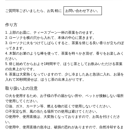
ご質問等ございましたら、お気 軽に
お問い合わせ下さい。
作り方
1. 上部のお皿に、ティースプーン一杯の茶葉をのせます。
2. ローソクを横の穴から入れて、本体の中心に置きます。
3. ローソクに火をつけてしばらくすると、茶葉を焙じる良い香りが立ちのぼ
ってきます。
4. 木製のお箸のような棒を使って、茶葉を時々かき混ぜ、香りをお楽しみく
ださい。
5. 焙じ始めてからおよそ1時間半で、ほうじ茶としてお飲みいただける茶葉
の出来上がりです。
6. 茶葉は大変熱くなっていますので、少し冷ましたあと急須に入れ、お湯を
入れて30秒間浸せば、ほうじ茶の出来上がりです。
取り扱い上の注意
◎火を使用するため、お子様の手の届かない所や、ペットが接触しない場所
で使用してください。
◎油、ガス、カーテン等、燃える物の近くで使用しないでください。
◎不安定な所、風の当たる場所での使用は避けてください。
◎使用中、使用直後は、大変熱くなっておりますので、お気を付けくださ
い。
◎使用中、使用直後の急冷は、破損の恐れがありますので、自然冷却するま