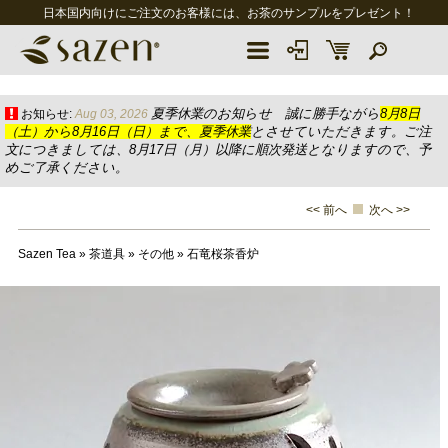
日本国内向けにご注文のお客様には、お茶のサンプルをプレゼント！
夏季休業のお知らせ 誠に勝手ながら
8月8日
お知らせ:
Aug 03, 2026
（土）から8月16日（日）まで、夏季休業
とさせていただきます。ご注
文につきましては、8月17日（月）以降に順次発送となりますので、予
めご了承ください。
<< 前へ
次へ >>
Sazen Tea
»
茶道具
»
その他
»
石竜桜茶香炉