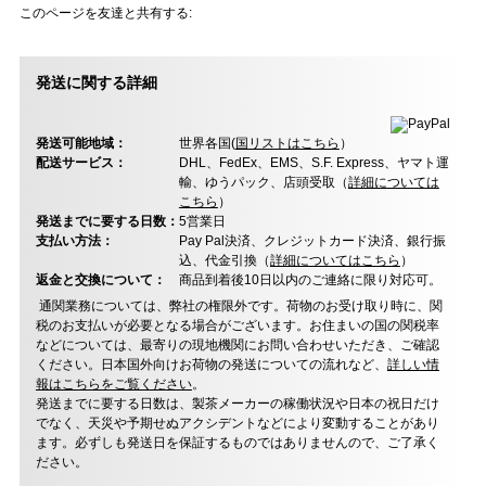
このページを友達と共有する:
発送に関する詳細
発送可能地域：
世界各国(
国リストはこちら
）
配送サービス：
DHL、FedEx、EMS、S.F. Express、ヤマト運
輸、ゆうパック、店頭受取（
詳細については
こちら
）
発送までに要する日数：
5営業日
支払い方法：
Pay Pal決済、クレジットカード決済、銀行振
込、代金引換（
詳細についてはこちら
）
返金と交換について：
商品到着後10日以内のご連絡に限り対応可。
通関業務については、弊社の権限外です。荷物のお受け取り時に、関
税のお支払いが必要となる場合がございます。お住まいの国の関税率
などについては、最寄りの現地機関にお問い合わせいただき、ご確認
ください。日本国外向けお荷物の発送についての流れなど、
詳しい情
報はこちらをご覧ください
。
発送までに要する日数は、製茶メーカーの稼働状況や日本の祝日だけ
でなく、天災や予期せぬアクシデントなどにより変動することがあり
ます。必ずしも発送日を保証するものではありませんので、ご了承く
ださい。