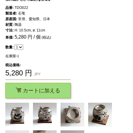
品番:
TDO022
製造者:
石竜
原産国:
常滑、愛知県、日本
材質:
陶器
寸法:
H: 10.5cm, ø: 11cm
5,280
円 / 個
単価:
(税込)
数量:
在庫限り
税込価格:
5,280
円
JPY
カートに加える