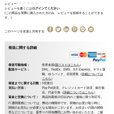
レビュー:
レビューを書くには
ログインてください.
(この商品を実際に購入された方のみ、レビューを投稿することができま
す。)
このページを友達と共有する:
発送に関する詳細
発送可能地域：
世界各国(
国リストはこちら
）
配送サービス：
DHL、FedEx、EMS、S.F. Express、ヤマト運
輸、ゆうパック、店頭受取（
詳細については
こちら
）
発送までに要する日数：
5営業日
支払い方法：
Pay Pal決済、クレジットカード決済、銀行振
込、代金引換（
詳細についてはこちら
）
返金と交換について：
商品到着後10日以内のご連絡に限り対応可。
通関業務については、弊社の権限外です。荷物のお受け取り時に、
関税のお支払いが必要となる場合がございます。お住まいの国の関税
率などについては、最寄りの現地機関にお問い合わせいただき、ご確