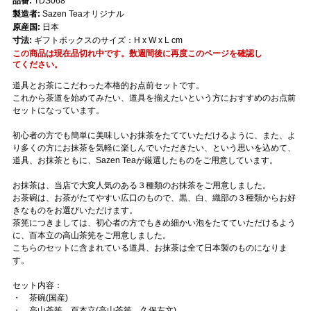
品番:
TDS068
製造者:
Sazen Teaオリジナル
原産国:
日本
寸法:
ギフトボックスのサイズ：H x W x L cm
この商品は現在品切れ中です。数週間後に再度このページを確認し
てください。
道具とお茶にこだわった本格的お点前セットです。
これから茶道を始めてみたい、道具を揃えたいという方におすすめのお点前
セットになっています。
初心者の方でも簡単に美味しいお抹茶をたてていただけるように、また、よ
り多くの方にお抹茶を気軽に楽しんでいただきたい、という思いを込めて、
道具、お抹茶ともに、Sazen Teaが厳選したものをご用意しています。
お抹茶は、当店で大変人気のある３種類のお抹茶をご用意しました。
お茶碗は、お茶がたてやすい広口のもので、黒、白、織部の３種類からお好
きなものをお選びいただけます。
茶筅につきましては、初心者の方でもきめ細かい泡をたてていただけるよう
に、百本立の高山茶筅をご用意しました。
こちらのセットに含まれている道具、お抹茶は全て日本製のものになりま
す。
セット内容：
・ 茶碗(国産)
・ 高山茶筅 百本立(高山茶筅 久保左文)