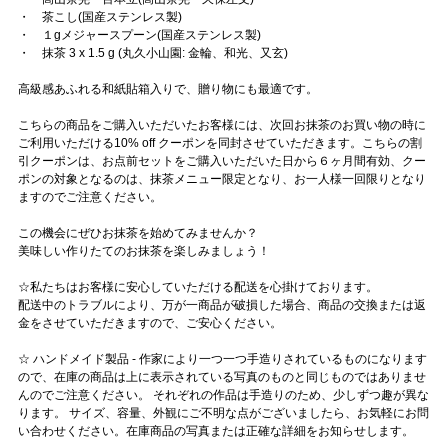
・ 茶こし(国産ステンレス製)
・ １gメジャースプーン(国産ステンレス製)
・ 抹茶 3 x 1.5 g (丸久小山園: 金輪、和光、又玄)
高級感あふれる和紙貼箱入りで、贈り物にも最適です。
こちらの商品をご購入いただいたお客様には、次回お抹茶のお買い物の時に
ご利用いただける10% off クーポンを同封させていただきます。こちらの割
引クーポンは、お点前セットをご購入いただいた日から６ヶ月間有効、クー
ポンの対象となるのは、抹茶メニュー限定となり、お一人様一回限りとなり
ますのでご注意ください。
この機会にぜひお抹茶を始めてみませんか？
美味しい作りたてのお抹茶を楽しみましょう！
☆私たちはお客様に安心していただける配送を心掛けております。
配送中のトラブルにより、万が一商品が破損した場合、商品の交換または返
金をさせていただきますので、ご安心ください。
☆ ハンドメイド製品 - 作家により一つ一つ手造りされているものになります
ので、在庫の商品は上に表示されている写真のものと同じものではありませ
んのでご注意ください。 それぞれの作品は手造りのため、少しずつ趣が異な
ります。 サイズ、容量、外観にご不明な点がございましたら、お気軽にお問
い合わせください。在庫商品の写真または正確な詳細をお知らせします。