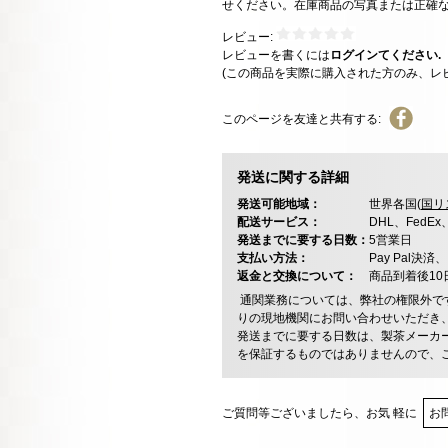
せください。在庫商品の写真または正確
レビュー:
レビューを書くには
ログインてください.
(この商品を実際に購入された方のみ、レ
このページを友達と共有する:
発送に関する詳細
発送可能地域：
世界各国(
国リ
配送サービス：
DHL、FedE
発送までに要する日数：
5営業日
支払い方法：
Pay Pal
返金と交換について：
商品到着後1
通関業務については、弊社の権限外で
りの現地機関にお問い合わせいただき
発送までに要する日数は、製茶メーカ
を保証するものではありませんので、
ご質問等ございましたら、お気 軽に
お