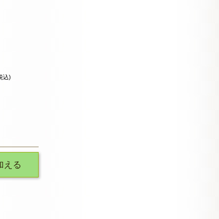
税込)
加える