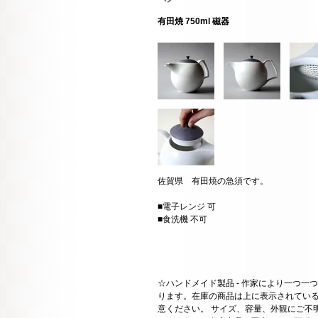
有田焼 750ml 磁器
佐賀県 有田焼の急須です。
■電子レンジ 可
■食洗機 不可
☆ハンドメイド製品 - 作家により一つ
ります。在庫の商品は上に表示されてい
意ください。 サイズ、容量、外観にご不