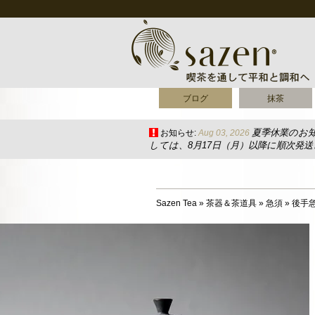
ブログ
抹茶
夏季休業のお
お知らせ:
Aug 03, 2026
しては、8月17日（月）以降に順次発
Sazen Tea
»
茶器＆茶道具
»
急須
»
後手