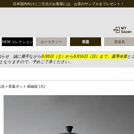
日本国内向けにご注文のお客様には、お茶のサンプルをプレゼント！
NEW コレクション
ルースティー
茶器
茶道具
知らせ 誠に勝手ながら
8月8日（土）から8月16日（日）まで、夏季休業
と
送となりますので、予めご了承ください。
急須
»
茶葉ポット 錆線紋 (大)