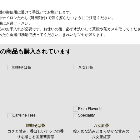
機の御使用は避けて手洗いでお願いします。
ナイロンたわし (研磨剤付) で強く擦らないようにご注意ください。
用はお避け下さい。
ろのお手入れが必要です。お使いの後、必ず水洗いして茶殻や茶カスを取ってくだ
ったら食器用洗剤で洗ってください。きれいなツヤが残ります。
の商品も購入されています
韃靼そば茶
八女紅茶
コクと甘み、香ばしいナッツの香
控えめな渋みとまろやかな甘みの
りを感じる国産蕎麦茶
八女産紅茶