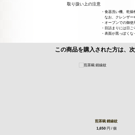
取り扱い上の注意
・食器洗い機、乾燥
なお、クレンザーや
・オーブンでの御使
・目詰まりには日ご
・表面が黒っぽくな
この商品を購入された方は、次
煎茶碗 錆線紋
1,650
円 / 個