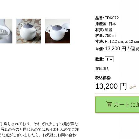
品番:
TDK072
原産国:
日本
材質:
磁器
容量:
750 ml
寸法:
H: 12.2 cm, ø: 12 cm
13,200
円 / 個
単価:
(
数量:
在庫限り
税込価格:
13,200
円
JPY
カートに
一つ手造りされており、それぞれ少しずつ趣が異な
る写真のものと同じものではありませんのでご注
明な点がございましたら、お気軽にお問い合わ