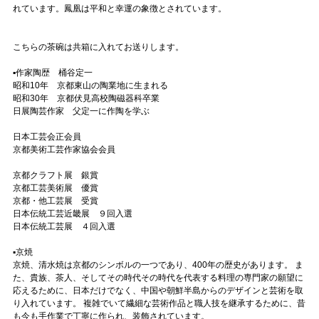
れています。鳳凰は平和と幸運の象徴とされています。
こちらの茶碗は共箱に入れてお送りします。
▪️作家陶歴 桶谷定一
昭和10年 京都東山の陶業地に生まれる
昭和30年 京都伏見高校陶磁器科卒業
日展陶芸作家 父定一に作陶を学ぶ
日本工芸会正会員
京都美術工芸作家協会会員
京都クラフト展 銀賞
京都工芸美術展 優賞
京都・他工芸展 受賞
日本伝統工芸近畿展 ９回入選
日本伝統工芸展 ４回入選
▪️京焼
京焼、清水焼は京都のシンボルの一つであり、400年の歴史があります。 ま
た、貴族、茶人、そしてその時代その時代を代表する料理の専門家の願望に
応えるために、日本だけでなく、中国や朝鮮半島からのデザインと芸術を取
り入れています。 複雑でいて繊細な芸術作品と職人技を継承するために、昔
も今も手作業で丁寧に作られ、装飾されています。