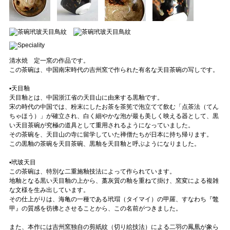
清水焼 定一窯の作品です。
この茶碗は、中国南宋時代の吉州窯で作られた有名な天目茶碗の写しです。
▪️天目釉
天目釉とは、中国浙江省の天目山に由来する黒釉です。
宋の時代の中国では、粉末にしたお茶を茶筅で泡立てて飲む「点茶法（てん
ちゃほう）」が確立され、白く細やかな泡が最も美しく映える器として、黒
い天目茶碗が究極の道具として重用されるようになっていました。
その茶碗を、天目山の寺に留学していた禅僧たちが日本に持ち帰ります。
この黒釉の茶碗を天目茶碗、黒釉を天目釉と呼ぶようになりました。
▪️玳玻天目
この茶碗は、特別な二重施釉技法によって作られています。
地釉となる黒い天目釉の上から、藁灰質の釉を重ねて掛け、窯変による複雑
な文様を生み出しています。
その仕上がりは、海亀の一種である玳瑁（タイマイ）の甲羅、すなわち『鼈
甲』の質感を彷彿とさせることから、この名前がつきました。
また、本作には吉州窯独自の剪紙紋（切り絵技法）による二羽の鳳凰が象ら