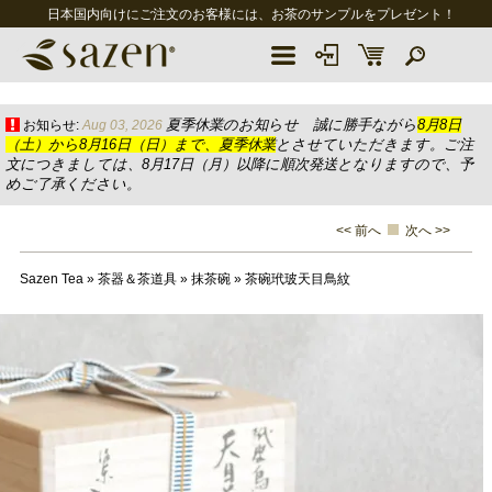
日本国内向けにご注文のお客様には、お茶のサンプルをプレゼント！
夏季休業のお知らせ 誠に勝手ながら
8月8日
お知らせ:
Aug 03, 2026
（土）から8月16日（日）まで、夏季休業
とさせていただきます。ご注
文につきましては、8月17日（月）以降に順次発送となりますので、予
めご了承ください。
<< 前へ
次へ >>
Sazen Tea
»
茶器＆茶道具
»
抹茶碗
»
茶碗玳玻天目鳥紋