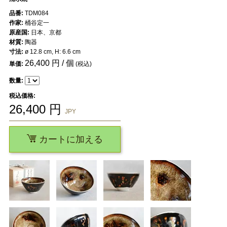
品番:
TDM084
作家:
桶谷定一
原産国:
日本、京都
材質:
陶器
寸法:
ø 12.8 cm, H: 6.6 cm
26,400
円 / 個
単価:
(税込)
数量:
税込価格:
26,400
円
JPY
カートに加える