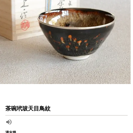
茶碗玳玻天目鳥紋
清水焼