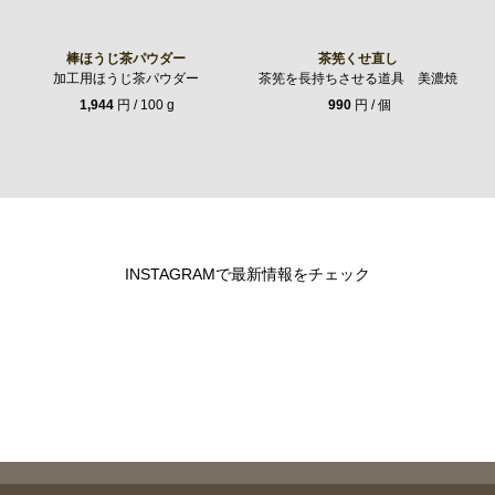
棒ほうじ茶パウダー
茶筅くせ直し
加工用ほうじ茶パウダー
茶筅を長持ちさせる道具 美濃焼
1,944
円 / 100 g
990
円 / 個
INSTAGRAMで最新情報をチェック