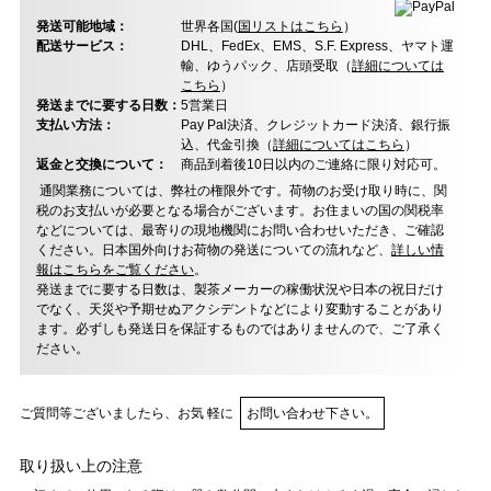
発送可能地域：
世界各国(
国リストはこちら
）
配送サービス：
DHL、FedEx、EMS、S.F. Express、ヤマト運
輸、ゆうパック、店頭受取（
詳細については
こちら
）
発送までに要する日数：
5営業日
支払い方法：
Pay Pal決済、クレジットカード決済、銀行振
込、代金引換（
詳細についてはこちら
）
返金と交換について：
商品到着後10日以内のご連絡に限り対応可。
通関業務については、弊社の権限外です。荷物のお受け取り時に、関
税のお支払いが必要となる場合がございます。お住まいの国の関税率
などについては、最寄りの現地機関にお問い合わせいただき、ご確認
ください。日本国外向けお荷物の発送についての流れなど、
詳しい情
報はこちらをご覧ください
。
発送までに要する日数は、製茶メーカーの稼働状況や日本の祝日だけ
でなく、天災や予期せぬアクシデントなどにより変動することがあり
ます。必ずしも発送日を保証するものではありませんので、ご了承く
ださい。
ご質問等ございましたら、お気 軽に
お問い合わせ下さい。
取り扱い上の注意