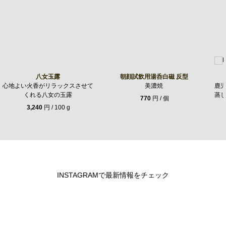
八女玉露
朝顔試飲用湯呑白磁 反型
心地よい火香がリラックスさせて
美濃焼
鹿
くれる八女の玉露
蒸
770
円 / 個
3,240
円 / 100 g
INSTAGRAMで最新情報をチェック