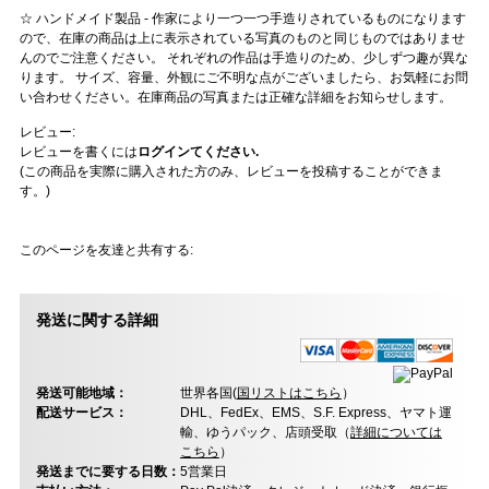
☆ ハンドメイド製品 - 作家により一つ一つ手造りされているものになります
ので、在庫の商品は上に表示されている写真のものと同じものではありませ
んのでご注意ください。 それぞれの作品は手造りのため、少しずつ趣が異な
ります。 サイズ、容量、外観にご不明な点がございましたら、お気軽にお問
い合わせください。在庫商品の写真または正確な詳細をお知らせします。
レビュー:
レビューを書くには
ログインてください.
(この商品を実際に購入された方のみ、レビューを投稿することができま
す。)
このページを友達と共有する:
発送に関する詳細
発送可能地域：
世界各国(
国リストはこちら
）
配送サービス：
DHL、FedEx、EMS、S.F. Express、ヤマト運
輸、ゆうパック、店頭受取（
詳細については
こちら
）
発送までに要する日数：
5営業日