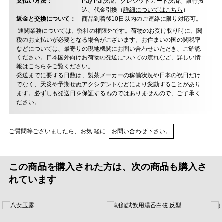
支払い方法：
Pay Pal決済、クレジットカード決済、銀行振
込、代金引換（
詳細についてはこちら
）
返金と交換について：
商品到着後10日以内のご連絡に限り対応可。
通関業務については、弊社の権限外です。荷物のお受け取り時に、関
税のお支払いが必要となる場合がございます。お住まいの国の関税率
などについては、最寄りの現地機関にお問い合わせいただき、ご確認
ください。日本国外向けお荷物の発送についての流れなど、
詳しい情
報はこちらをご覧ください
。
発送までに要する日数は、製茶メーカーの稼働状況や日本の祝日だけ
でなく、天災や予期せぬアクシデントなどにより変動することがあり
ます。必ずしも発送日を保証するものではありませんので、ご了承く
ださい。
ご質問等ございましたら、お気 軽に
お問い合わせ下さい。
この商品を購入された方は、次の商品も購入さ
れています