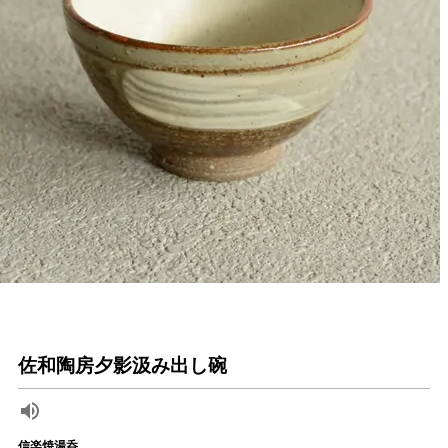
佐和陶房夕影汲み出し碗
信楽焼湯呑