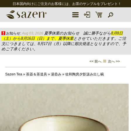
日本国内向けにご注文のお客様には、お茶のサンプルをプレゼント！
夏季休業のお知らせ 誠に勝手ながら
8月8日
お知らせ:
Aug 03, 2026
（土）から8月16日（日）まで、夏季休業
とさせていただきます。ご注
文につきましては、8月17日（月）以降に順次発送となりますので、予
めご了承ください。
<< 前へ
次へ >>
Sazen Tea
»
茶器＆茶道具
»
湯呑み
»
佐和陶房夕影汲み出し碗