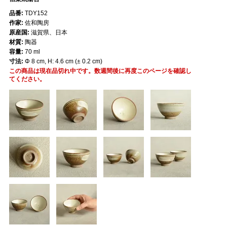
品番:
TDY152
作家:
佐和陶房
原産国:
滋賀県、日本
材質:
陶器
容量:
70 ml
寸法:
Φ 8 cm, H: 4.6 cm (± 0.2 cm)
この商品は現在品切れ中です。数週間後に再度このページを確認し
てください。