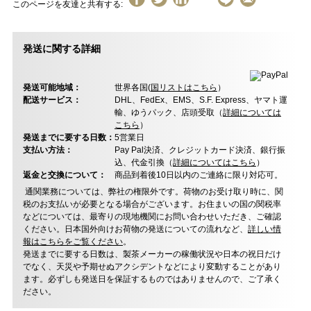
このページを友達と共有する:
発送に関する詳細
発送可能地域：
世界各国(
国リストはこちら
）
配送サービス：
DHL、FedEx、EMS、S.F. Express、ヤマト運
輸、ゆうパック、店頭受取（
詳細については
こちら
）
発送までに要する日数：
5営業日
支払い方法：
Pay Pal決済、クレジットカード決済、銀行振
込、代金引換（
詳細についてはこちら
）
返金と交換について：
商品到着後10日以内のご連絡に限り対応可。
通関業務については、弊社の権限外です。荷物のお受け取り時に、関
税のお支払いが必要となる場合がございます。お住まいの国の関税率
などについては、最寄りの現地機関にお問い合わせいただき、ご確認
ください。日本国外向けお荷物の発送についての流れなど、
詳しい情
報はこちらをご覧ください
。
発送までに要する日数は、製茶メーカーの稼働状況や日本の祝日だけ
でなく、天災や予期せぬアクシデントなどにより変動することがあり
ます。必ずしも発送日を保証するものではありませんので、ご了承く
ださい。