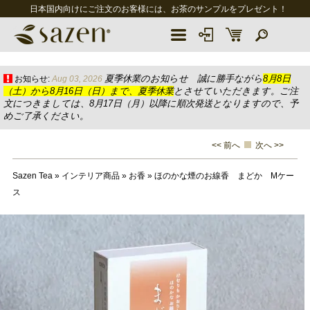
日本国内向けにご注文のお客様には、お茶のサンプルをプレゼント！
夏季休業のお知らせ 誠に勝手ながら
8月8日
お知らせ:
Aug 03, 2026
（土）から8月16日（日）まで、夏季休業
とさせていただきます。ご注
文につきましては、8月17日（月）以降に順次発送となりますので、予
めご了承ください。
<< 前へ
次へ >>
Sazen Tea
»
インテリア商品
»
お香
»
ほのかな煙のお線香 まどか Mケー
ス