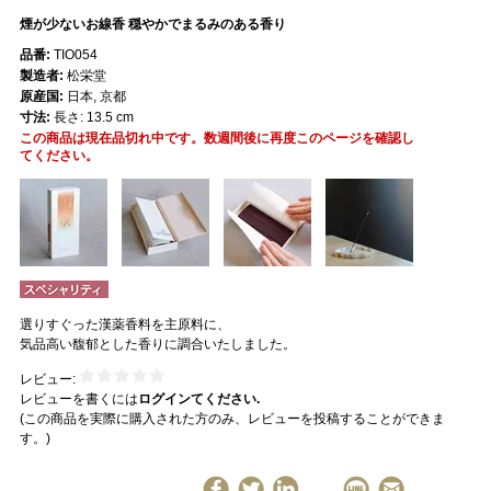
煙が少ないお線香 穏やかでまるみのある香り
品番:
TIO054
製造者:
松栄堂
原産国:
日本, 京都
寸法:
長さ: 13.5 cm
この商品は現在品切れ中です。数週間後に再度このページを確認し
てください。
選りすぐった漢薬香料を主原料に、
気品高い馥郁とした香りに調合いたしました。
レビュー:
レビューを書くには
ログインてください.
(この商品を実際に購入された方のみ、レビューを投稿することができま
す。)