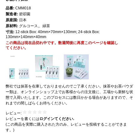
品番:
CMM018
製造者:
碧翆園
原産国:
日本
原材料:
グルコース,、緑茶
寸法:
12-stick Box: 40mm×70mm×130mm; 24-stick Box:
130mm×140mm×40mm
この商品は現在品切れ中です。数週間後に再度このページを確認し
てください。
弊社では抹茶を在庫しておりませんのでご了承ください。抹茶やお茶パウダ
ー類は、オンラインショップ上でお客様からの注文後に、工場から新鮮な状
態で入荷いたします。このプロセスには数日かかる場合がありますので、そ
れまでの間しばらくお待ちください。
レビュー:
レビューを書くには
ログインてください.
(この商品を実際に購入された方のみ、レビューを投稿することができま
す。)