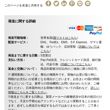
このページを友達と共有する:
発送に関する詳細
発送可能地域：
世界各国(
国リストはこちら
）
配送サービス：
DHL、FedEx、EMS、S.F. Express、ヤマト運
輸、ゆうパック、店頭受取（
詳細については
こちら
）
発送までに要する日数：
5営業日
支払い方法：
Pay Pal決済、クレジットカード決済、銀行振
込、代金引換（
詳細についてはこちら
）
返金と交換について：
商品到着後10日以内のご連絡に限り対応可。
通関業務については、弊社の権限外です。荷物のお受け取り時に、
関税のお支払いが必要となる場合がございます。お住まいの国の関税
率などについては、最寄りの現地機関にお問い合わせいただき、ご確
認ください。日本国外向けお荷物の発送についての流れなど、
詳しい
情報はこちらをご覧ください
。
発送までに要する日数は、製茶メーカーの稼働状況や日本の祝日だけ
でなく、天災や予期せぬアクシデントなどにより変動することがあり
ます。必ずしも発送日を保証するものではありませんので、ご了承く