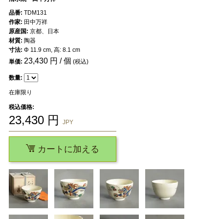
品番:
TDM131
作家:
田中万祥
原産国:
京都、日本
材質:
陶器
寸法:
Φ 11.9 cm, 高: 8.1 cm
23,430
円 / 個
単価:
(税込)
数量:
在庫限り
税込価格:
23,430
円
JPY
カートに加える