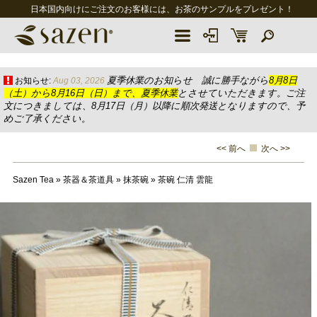
日本国内向けにご注文のお客様には、お茶のサンプルをプレゼント！
夏季休業のお知らせ 誠に勝手ながら
8月8日
お知らせ:
Aug 03, 2026
（土）から8月16日（日）まで、夏季休業
とさせていただきます。ご注
文につきましては、8月17日（月）以降に順次発送となりますので、予
めご了承ください。
<< 前へ
次へ >>
Sazen Tea
»
茶器＆茶道具
»
抹茶碗
»
茶碗 仁清 雲龍