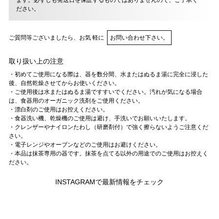
ます。必ずしも発送日を保証するものではありませんので、ご了承く
ださい。
ご質問等ございましたら、お気 軽に
お問い合わせ下さい。
取り扱い上の注意
・初めてご使用になる際は、器を数分間、水またはぬるま湯に完全に浸した
後、自然乾燥させてからお使いください。
・ご使用後は水またはぬるま湯ですすいでください。汚れが気になる場合
は、食器用のオーガニック洗剤をご使用ください。
・漂白剤のご使用はお控えください。
・食器洗い機、乾燥機のご使用は避け、手洗いでお願いいたします。
・クレンザーやナイロンたわし（研磨剤付）で強く擦らないようご注意くだ
さい。
・電子レンジやオーブンなどのご使用はお避けください。
・本品は抹茶専用の器です。抹茶を点てる以外の用途でのご使用はお控えく
ださい。
INSTAGRAMで最新情報をチェック