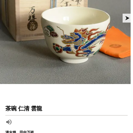
茶碗 仁清 雲龍
清水焼 田中万祥