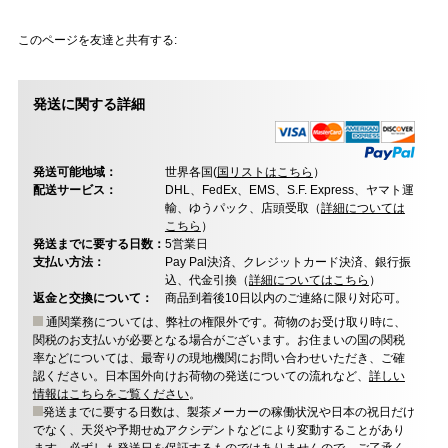
このページを友達と共有する:
発送に関する詳細
発送可能地域：
世界各国(
国リストはこちら
）
配送サービス：
DHL、FedEx、EMS、S.F. Express、ヤマト運
輸、ゆうパック、店頭受取（
詳細については
こちら
）
発送までに要する日数：
5営業日
支払い方法：
Pay Pal決済、クレジットカード決済、銀行振
込、代金引換（
詳細についてはこちら
）
返金と交換について：
商品到着後10日以内のご連絡に限り対応可。
通関業務については、弊社の権限外です。荷物のお受け取り時に、
関税のお支払いが必要となる場合がございます。お住まいの国の関税
率などについては、最寄りの現地機関にお問い合わせいただき、ご確
認ください。日本国外向けお荷物の発送についての流れなど、
詳しい
情報はこちらをご覧ください
。
発送までに要する日数は、製茶メーカーの稼働状況や日本の祝日だけ
でなく、天災や予期せぬアクシデントなどにより変動することがあり