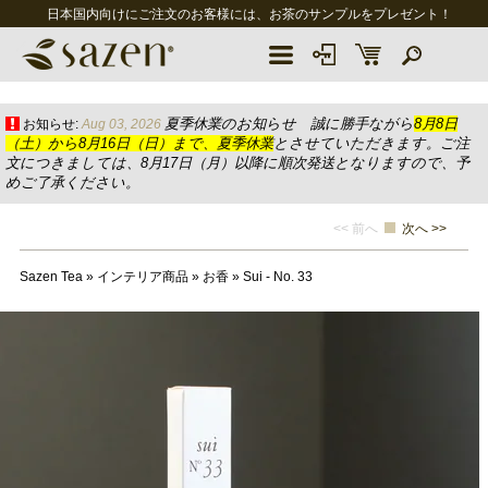
日本国内向けにご注文のお客様には、お茶のサンプルをプレゼント！
夏季休業のお知らせ 誠に勝手ながら
8月8日
お知らせ:
Aug 03, 2026
（土）から8月16日（日）まで、夏季休業
とさせていただきます。ご注
文につきましては、8月17日（月）以降に順次発送となりますので、予
めご了承ください。
<< 前へ
次へ >>
Sazen Tea
»
インテリア商品
»
お香
»
Sui - No. 33