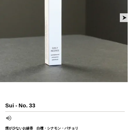
Sui - No. 33
煙が少ないお線香 白檀・シナモン・パチョリ