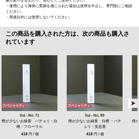
響がありませんので、安心してご使用ください。
・使用により身体に変調を感じられた場合は使用を中止し、専門医にご相談
ください。
・用途以外には使用しないでください。
この商品を購入された方は、次の商品も購入さ
れています
Sui - No. 71
Sui - No. 99
煙が少ないお線香 パチョリ・白
煙が少ないお線香 白檀 ・パチ
煙
檀・フローラル
ョリ・安息香
418
円 / 個
418
円 / 個