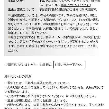
支払い方法：
Pay Pal決済、クレジットカード決済、銀行振
込、代金引換（
詳細についてはこちら
）
返金と交換について：
商品到着後10日以内のご連絡に限り対応可。
通関業務については、弊社の権限外です。荷物のお受け取り時に、
関税のお支払いが必要となる場合がございます。お住まいの国の関税
率などについては、最寄りの現地機関にお問い合わせいただき、ご確
認ください。日本国外向けお荷物の発送についての流れなど、
詳しい
情報はこちらをご覧ください
。
発送までに要する日数は、製茶メーカーの稼働状況や日本の祝日だけ
でなく、天災や予期せぬアクシデントなどにより変動することがあり
ます。必ずしも発送日を保証するものではありませんので、ご了承く
ださい。
ご質問等ございましたら、お気 軽に
お問い合わせ下さい。
取り扱い上の注意
・香炉または、不燃性の容器を使用してください。
・火の取扱いには十分注意してください。煙が消えてからも、火種が残って
いる事があります。
・小児の手の届く所には置かないでください。食べ物ではありません。
・過量な使用は控え、換気にも配慮しましょう。
・時間の経過により、表面に斑点や結晶のでる場合があります。香りには影