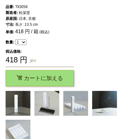
品番:
TIO058
製造者:
松栄堂
原産国:
日本, 京都
寸法:
長さ: 13.5 cm
418
円 / 箱
単価:
(税込)
数量:
税込価格:
418
円
JPY
カートに加える