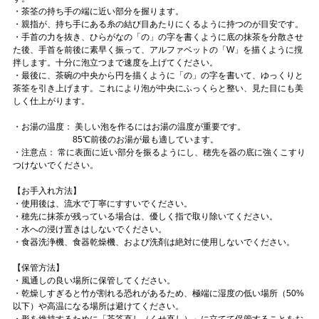
・茶筌の持ち手の端に近い部分を握ります。
・親指が、持ち手にある糸の結び目あたりにくるように持つのが目安です。
・手首の力を抜き、ひらがなの「の」の字を書くように底の抹茶を分散させ
た後、手首を前後に素早く振って、アルファベットの「W」を描くように撹
拌します。十分に泡立つまで速度を上げてください。
・最後に、茶碗の中央から円を描くように「の」の字を書いて、ゆっくりと
茶筌を引き上げます。これにより泡が中央にふっくらと整い、見た目にも美
しく仕上がります。
・お湯の温度： 美しい泡を作るにはお湯の温度が重要です。
85℃前後のお湯が最も適しています。
・注意点： 常に表面に近い部分を振るようにし、穂先を器の底に強くこすり
つけないでください。
【お手入れ方法】
・使用後は、流水で丁寧にすすいでください。
・穂先に抹茶が残っている場合は、優しく指で取り除いてください。
・水への浸け置きはしないでください。
・食器洗浄機、食器乾燥機、および洗剤は絶対に使用しないでください。
【保管方法】
・風通しの良い場所に保管してください。
・乾燥しすぎると竹が割れる恐れがあるため、極端に湿度の低い場所（50%
以下）や高温になる場所は避けてください。
・形を維持するために「茶筌直し（くせ直し）」に立てて保管することをお