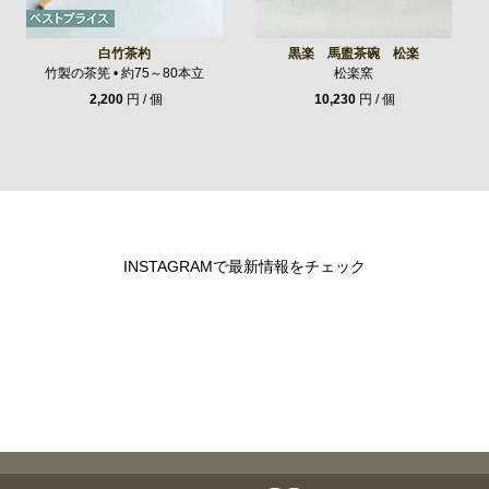
白竹茶杓
黒楽 馬盥茶碗 松楽
竹製の茶筅 • 約75～80本立
松楽窯
2,200
円 / 個
10,230
円 / 個
INSTAGRAMで最新情報をチェック