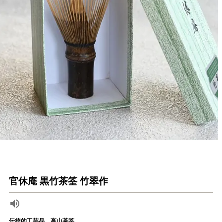
官休庵 黒竹茶筌 竹翠作
伝統的工芸品 高山茶筌