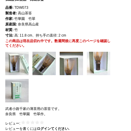
品番:
TDW073
製造者:
高山茶筌
作家:
竹華園 竹翠
原産国:
奈良県高山産
材質:
竹
寸法:
高: 11.8 cm、持ち手の直径: 2 cm
この商品は現在品切れ中です。数週間後に再度このページを確認し
てください。
武者小路千家の薄茶用の茶筌です。
奈良県 竹華園 竹翠作。
レビュー:
レビューを書くには
ログインてください.