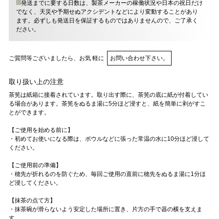
発送までに要する日数は、製茶メーカーの稼働状況や日本の祝日だけ
でなく、天災や予期せぬアクシデントなどにより変動することがあり
ます。必ずしも発送日を保証するものではありませんので、ご了承く
ださい。
ご質問等ございましたら、お気 軽に
お問い合わせ下さい。
取り扱い上の注意
茶筅は紙箱に接着されています。取り出す際に、茶筅の底に紙が付着してい
る場合があります。茶筅をぬるま湯に5分ほど浸すと、紙を簡単に剥がすこ
とができます。
【ご使用を始める前に】
・初めてお使いになる際は、ボウルなどに張った常温の水に10分ほど浸して
ください。
【ご使用前の準備】
・穂先が折れるのを防ぐため、毎回ご使用の直前に穂先をぬるま湯に1分ほ
ど浸してください。
【抹茶の点て方】
・抹茶碗が滑らないよう安定した場所に置き、片方の手で器の横を支えま
す。