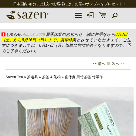
日本国内向けにご注文のお客様には、お茶のサンプルをプレゼント！
夏季休業のお知らせ 誠に勝手ながら
8月8日
お知らせ:
Aug 03, 2026
（土）から8月16日（日）まで、夏季休業
とさせていただきます。ご注
文につきましては、8月17日（月）以降に順次発送となりますので、予
めご了承ください。
<< 前へ
次へ >>
Sazen Tea
»
茶道具
»
茶筌 & 茶杓
»
官休庵 黒竹茶筌 竹翠作