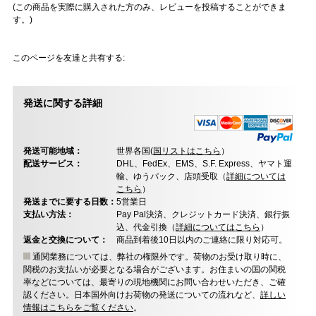
(この商品を実際に購入された方のみ、レビューを投稿することができま
す。)
このページを友達と共有する:
発送に関する詳細
発送可能地域：
世界各国(
国リストはこちら
）
配送サービス：
DHL、FedEx、EMS、S.F. Express、ヤマト運
輸、ゆうパック、店頭受取（
詳細については
こちら
）
発送までに要する日数：
5営業日
支払い方法：
Pay Pal決済、クレジットカード決済、銀行振
込、代金引換（
詳細についてはこちら
）
返金と交換について：
商品到着後10日以内のご連絡に限り対応可。
通関業務については、弊社の権限外です。荷物のお受け取り時に、
関税のお支払いが必要となる場合がございます。お住まいの国の関税
率などについては、最寄りの現地機関にお問い合わせいただき、ご確
認ください。日本国外向けお荷物の発送についての流れなど、
詳しい
情報はこちらをご覧ください
。