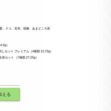
姜、クコ、玄米、胡麻、あまどころ茶
（4.5g）
) お試しセット プレミアム（4種類 15.75g）
) 養生茶セット （7種類 27.25g）
加える