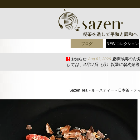
ブログ
NEW コレクション
夏季休業のお
お知らせ:
Aug 03, 2026
しては、8月17日（月）以降に順次発
Sazen Tea
»
ルースティー
»
日本茶
»
テ