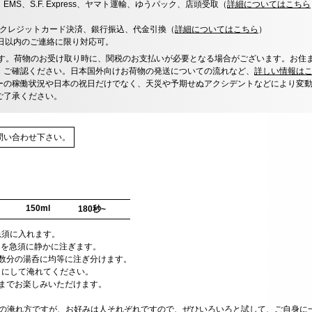
x、EMS、S.F. Express、ヤマト運輸、ゆうパック、店頭受取（
詳細についてはこちら
決済、クレジットカード決済、銀行振込、代金引換（
詳細についてはこちら
）
0日以内のご連絡に限り対応可。
す。荷物のお受け取り時に、関税のお支払いが必要となる場合がございます。お住
、ご確認ください。日本国外向けお荷物の発送についての流れなど、
詳しい情報は
ーの稼働状況や日本の祝日だけでなく、天災や予期せぬアクシデントなどにより変
ご了承ください。
問い合わせ下さい。
150ml
180秒~
急須に入れます。
0㏄を急須に静かに注ぎます。
人数分の湯呑に均等に注ぎ分けます。
うにして淹れてください。
目までお楽しみいただけます。
めの淹れ方ですが、お好みは人それぞれですので、ぜひいろいろと試して、ご自身に