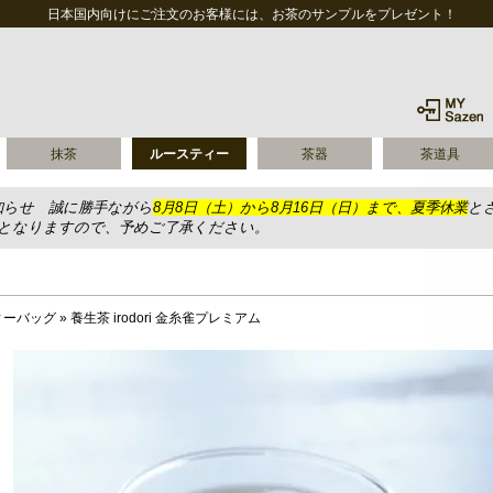
日本国内向けにご注文のお客様には、お茶のサンプルをプレゼント！
抹茶
ルースティー
茶器
茶道具
知らせ 誠に勝手ながら
8月8日（土）から8月16日（日）まで、夏季休業
と
送となりますので、予めご了承ください。
ィーバッグ
»
養生茶 irodori 金糸雀プレミアム