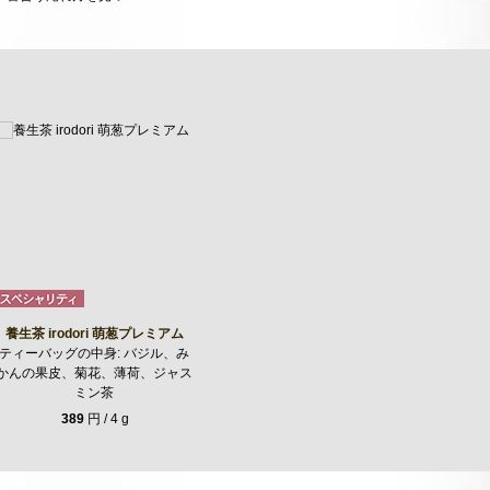
養生茶 irodori 萌葱プレミアム
ティーバッグの中身: バジル、み
かんの果皮、菊花、薄荷、ジャス
ミン茶
389
円 / 4 g