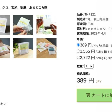
姜、クコ、玄米、胡麻、あまどころ茶
品番:
TNP121
製造者:
亀田利三郎薬舗
原産国:
日本
原材料:
カカオシェル、生
賞味期限:
2028年 4月
単価:
389 円
/ 4 g A) 単品 
1,555 円
/ 16 g B
2,722 円
/ 28 g C
数量:
税込価格:
389
円
JPY
カートに
味わい
も