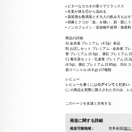
▪️ ビターなカカオの香りでリラックス
▪️ 生姜が体を芯から温める
▪️ 蒸留酒を数滴落とす大人の飲み方もおす
▪️ 胡麻とクコが「血」を補い、肌・髪に
▪️ ノンカフェイン・添加物不使用・無香料
商品の詳細
A) 金糸雀 プレミアム（4.5g）単品
B) お試しセット プレミアム - 金糸雀 プレミア
青 プレミアム (3.3g) 、唐紅 プレミアム (3
C) 養生茶セット - 孔雀青 プレミアム (3.
(4.5g)、唐紅 プレミアム (3.85g)、月
碧スペシャル (4.9 g) の7種類
レビュー:
レビューを書くには
ログインてください.
(この商品を実際に購入された方のみ、レ
このページを友達と共有する:
発送に関する詳細
発送可能地域：
世界各国(
国リ