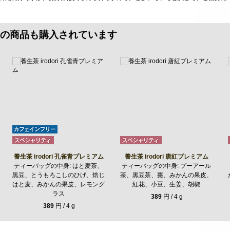
の商品も購入されています
養生茶 irodori 孔雀青プレミアム
養生茶 irodori 唐紅プレミアム
ティーバッグの中身: はと麦茶、
ティーバッグの中身: プーアール
黒豆、とうもろこしのひげ、焙じ
茶、黒豆茶、棗、みかんの果皮、
はと麦、みかんの果皮、レモング
紅花、小豆、生姜、胡椒
ラス
389
円 / 4 g
389
円 / 4 g