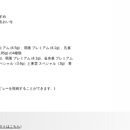
すめ
うるおいを
ム (4.5g) 、萌葱 プレミアム (4.1g) 、孔雀
.85g) の4種類
3g)、萌葱 プレミアム (4.1g)、金糸雀 プレミアム
白 スペシャル（3.6g）と東雲 スペシャル（3g) 青
ビューを投稿することができます。)
ストはこちら
）