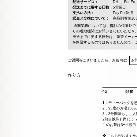
配送サービス：
DHL、FedE
発送までに要する日数：
5営業日
支払い方法：
Pay Pal
返金と交換について：
商品到着後1
通関業務については、弊社の権限外で
りの現地機関にお問い合わせいただき
発送までに要する日数は、製茶メーカ
を保証するものではありませんので、
ご質問等ございましたら、お気 軽に
お
作り方
4g
95度
1．ティーバッグを
2．95度のお湯15
3．3分間蒸らし、
2煎目以降も同じよ
このお茶は3〜4煎
❖ こちらがおすす