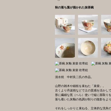
秋の落ち葉が描かれた抹茶碗
清水焼 中村良二氏の作品。
山野の雑木や細枝を束ねた「束柴」。
古くより丹波焼などで土の質感を活かし
形に繊細な箆（へら）使いで縦に面取り
落ち着いた灰釉の色調が削りの陰影をよ
それをしっかりと束ねる、立体的な洗朱