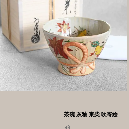
茶碗 灰釉 束柴 吹寄絵