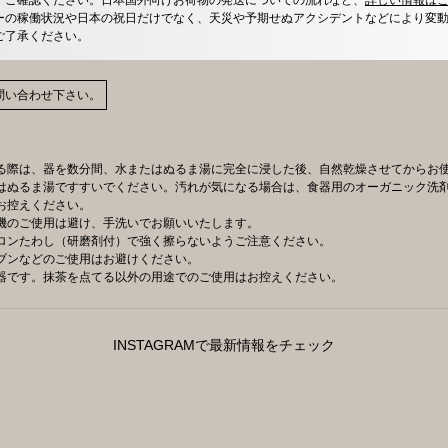
ーの稼働状況や日本の祝日だけでなく、天災や予期せぬアクシデントなどにより変
ご了承ください。
問い合わせ下さい。
る際は、器を数分間、水またはぬるま湯に完全に浸した後、自然乾燥させてからお
はぬるま湯ですすいでください。汚れが気になる場合は、食器用のオーガニック洗
お控えください。
機のご使用は避け、手洗いでお願いいたします。
ロンたわし（研磨剤付）で強く擦らないようご注意ください。
ブンなどのご使用はお避けください。
器です。抹茶を点てる以外の用途でのご使用はお控えください。
INSTAGRAMで最新情報をチェック