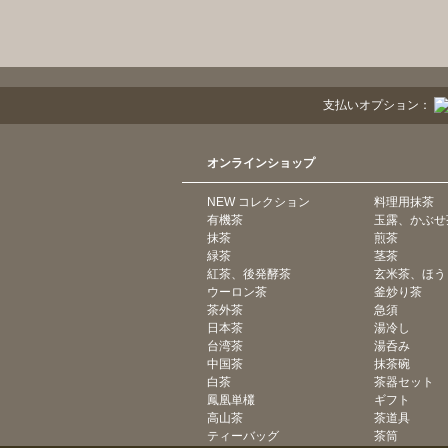
支払いオプション：
オンラインショップ
NEW コレクション
料理用抹茶
有機茶
玉露、かぶせ
抹茶
煎茶
緑茶
茎茶
紅茶、後発酵茶
玄米茶、ほう
ウーロン茶
釜炒り茶
茶外茶
急須
日本茶
湯冷し
台湾茶
湯呑み
中国茶
抹茶碗
白茶
茶器セット
鳳凰単欉
ギフト
高山茶
茶道具
ティーバッグ
茶筒