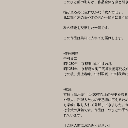
このひと筋の彩りが、作品全体を凛と引
描かれるのは色鮮やかな「吹き寄せ」。
風に舞う木の葉や木の実が一箇所に集う
秋の情趣を凝縮した一碗です。
この作品は共箱に入れてお届けします。
▪️作家陶歴
中村良二
昭和30年 京都東山に生まれる
昭和54年 京都府立陶工高等技術専門校
その後、井上春峰、中村翠嵐、中村秋峰
▪️京焼
京焼（清水焼）は400年以上の歴史を誇
や茶人、料理人たちの美意識に応えるた
も柔軟に取り入れて発展してきました。
は京焼の真髄です。作品は一つひとつ手
れています。
【ご購入前にお読みください】