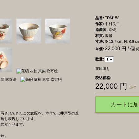
品番:
TDM158
作家:
中村良二
原産国:
京焼
材質:
陶器
寸法:
Φ 13.7 cm, H: 8.6 c
22,000
円 / 個
単価:
(
数量:
在庫限り
税込価格:
22,000
円
JPY
カートに加
て写されてきたこの意匠を、本作では井戸型の造
を施し表現しています。
り際立たせます。
の紐。