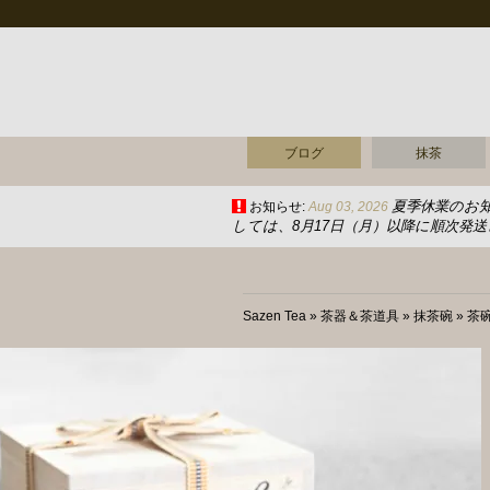
ブログ
抹茶
夏季休業のお
お知らせ:
Aug 03, 2026
しては、8月17日（月）以降に順次発
Sazen Tea
»
茶器＆茶道具
»
抹茶碗
»
茶碗