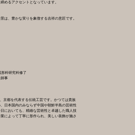
き締めるアクセントとなっています。
情景は、豊かな実りを象徴する吉祥の意匠です。
成形科研究科修了
に師事
る、京都を代表する伝統工芸です。かつては貴族
め、日本国内のみならず中国や朝鮮半島の芸術性
今日においても、精緻な芸術性と卓越した職人技
作業によって丁寧に形作られ、美しい装飾が施さ