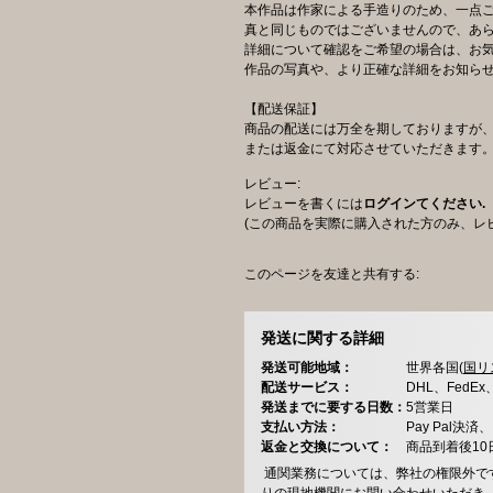
本作品は作家による手造りのため、一点
真と同じものではございませんので、あ
詳細について確認をご希望の場合は、お
作品の写真や、より正確な詳細をお知ら
【配送保証】
商品の配送には万全を期しておりますが
または返金にて対応させていただきます
レビュー:
レビューを書くには
ログインてください.
(この商品を実際に購入された方のみ、レ
このページを友達と共有する:
発送に関する詳細
発送可能地域：
世界各国(
国リ
配送サービス：
DHL、FedE
発送までに要する日数：
5営業日
支払い方法：
Pay Pal
返金と交換について：
商品到着後1
通関業務については、弊社の権限外で
りの現地機関にお問い合わせいただき