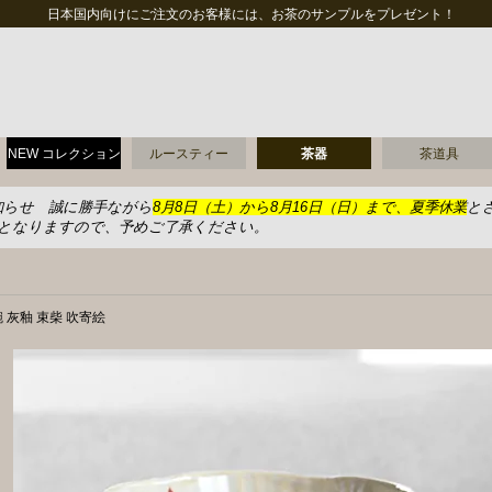
日本国内向けにご注文のお客様には、お茶のサンプルをプレゼント！
NEW コレクション
ルースティー
茶器
茶道具
知らせ 誠に勝手ながら
8月8日（土）から8月16日（日）まで、夏季休業
と
送となりますので、予めご了承ください。
 灰釉 束柴 吹寄絵