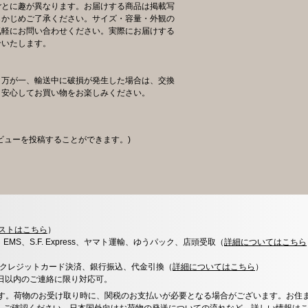
ごとに趣が異なります。お届けする商品は掲載写
らかじめご了承ください。サイズ・容量・外観の
気軽にお問い合わせください。実際にお届けする
せいたします。
、万が一、輸送中に破損が発生した場合は、交換
。安心してお買い物をお楽しみください。
ビューを投稿することができます。)
ストはこちら
）
x、EMS、S.F. Express、ヤマト運輸、ゆうパック、店頭受取（
詳細についてはこちら
決済、クレジットカード決済、銀行振込、代金引換（
詳細についてはこちら
）
0日以内のご連絡に限り対応可。
す。荷物のお受け取り時に、関税のお支払いが必要となる場合がございます。お住
、ご確認ください。日本国外向けお荷物の発送についての流れなど、
詳しい情報は