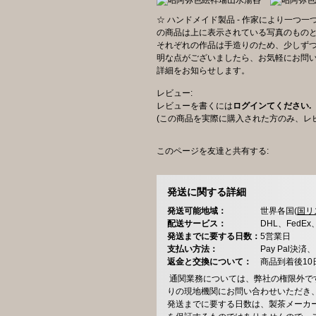
☆ ハンドメイド製品 - 作家により一つ
の商品は上に表示されている写真のもの
それぞれの作品は手造りのため、少しずつ
明な点がございましたら、お気軽にお問
詳細をお知らせします。
レビュー:
レビューを書くには
ログインてください.
(この商品を実際に購入された方のみ、レ
このページを友達と共有する:
発送に関する詳細
発送可能地域：
世界各国(
国リ
配送サービス：
DHL、FedE
発送までに要する日数：
5営業日
支払い方法：
Pay Pal
返金と交換について：
商品到着後1
通関業務については、弊社の権限外で
りの現地機関にお問い合わせいただき
発送までに要する日数は、製茶メーカ