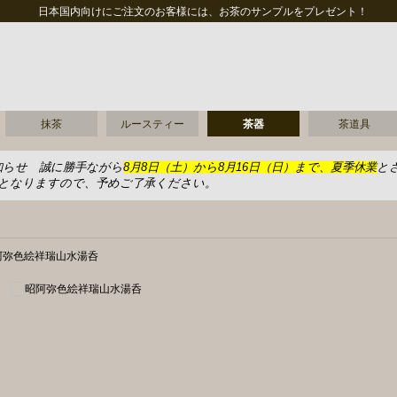
日本国内向けにご注文のお客様には、お茶のサンプルをプレゼント！
抹茶
ルースティー
茶器
茶道具
知らせ 誠に勝手ながら
8月8日（土）から8月16日（日）まで、夏季休業
と
送となりますので、予めご了承ください。
阿弥色絵祥瑞山水湯呑