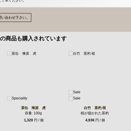
ご了承ください。
問い合わせ下さい。
の商品も購入されています
茶缶 琳派 虎
白竹 茶杓 桜
容量: 100g
桜が描かれた茶杓
1,320
円 / 個
4,936
円 / 個