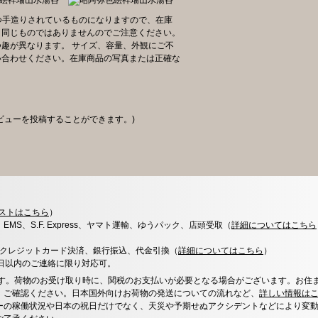
一つ手造りされているものになりますので、在庫
と同じものではありませんのでご注意ください。
趣が異なります。 サイズ、容量、外観にご不
い合わせください。在庫商品の写真または正確な
ビューを投稿することができます。)
ストはこちら
）
x、EMS、S.F. Express、ヤマト運輸、ゆうパック、店頭受取（
詳細についてはこちら
決済、クレジットカード決済、銀行振込、代金引換（
詳細についてはこちら
）
0日以内のご連絡に限り対応可。
す。荷物のお受け取り時に、関税のお支払いが必要となる場合がございます。お住
、ご確認ください。日本国外向けお荷物の発送についての流れなど、
詳しい情報は
ーの稼働状況や日本の祝日だけでなく、天災や予期せぬアクシデントなどにより変