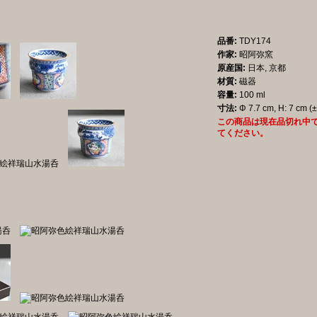
品番:
TDY174
作家:
昭阿弥窯
原産国:
日本, 京都
材質:
磁器
容量:
100 ml
寸法:
Φ 7.7 cm, H: 7 cm (±
この商品は現在品切れ中
てください。