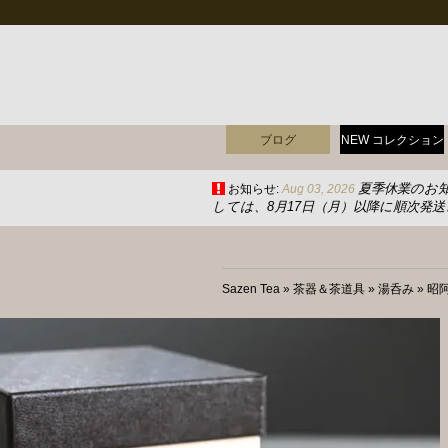
ブログ
NEW コレクション
夏季休業のお
お知らせ:
Aug 03, 2026
しては、8月17日（月）以降に順次発
Sazen Tea
»
茶器＆茶道具
»
湯呑み
»
昭