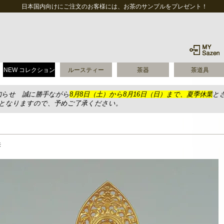
日本国内向けにご注文のお客様には、お茶のサンプルをプレゼント！
NEW コレクション
ルースティー
茶器
茶道具
知らせ 誠に勝手ながら
8月8日（土）から8月16日（日）まで、夏季休業
と
送となりますので、予めご了承ください。
来