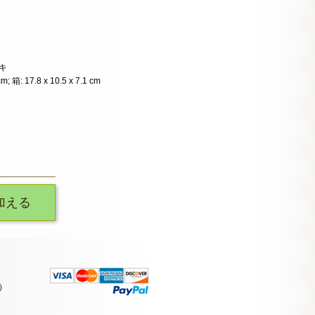
キ
m; 箱: 17.8 x 10.5 x 7.1 cm
加える
）