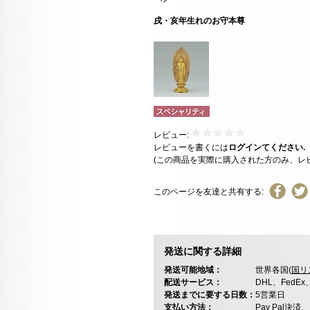
戌・亥年生れのお守本尊
レビュー:
レビューを書くには
ログインてください.
(この商品を実際に購入された方のみ、レ
このページを友達と共有する:
発送に関する詳細
発送可能地域：
世界各国(
国リ
配送サービス：
DHL、FedE
発送までに要する日数：
5営業日
支払い方法：
Pay Pal