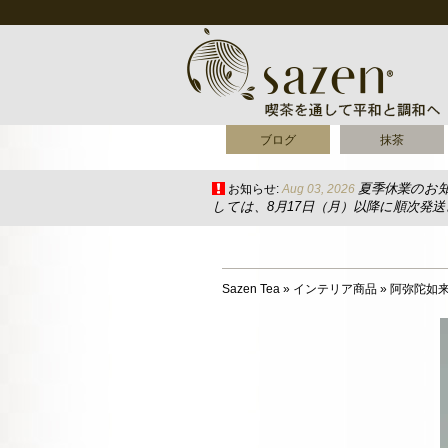
ブログ
抹茶
夏季休業のお
お知らせ:
Aug 03, 2026
しては、8月17日（月）以降に順次発
Sazen Tea
»
インテリア商品
»
阿弥陀如