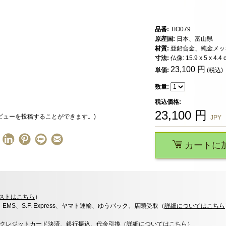
品番:
TIO079
原産国:
日本、富山県
材質:
亜鉛合金、純金メッ
寸法:
仏像: 15.9 x 5 x 4.4 c
23,100
円
単価:
(税込)
数量:
税込価格:
23,100
円
ビューを投稿することができます。)
JPY
カートに
ストはこちら
）
x、EMS、S.F. Express、ヤマト運輸、ゆうパック、店頭受取（
詳細についてはこちら
決済、クレジットカード決済、銀行振込、代金引換（
詳細についてはこちら
）