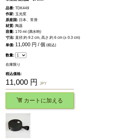
品番:
TDK449
作家:
玉光窯
原産国:
日本、常滑
材質:
陶器
容量:
170 ml (満水時)
寸法:
直径:約 9.2 cm, 高さ:約 6 cm (± 0.3 cm)
11,000
円 / 個
単価:
(税込)
数量:
在庫限り
税込価格:
11,000
円
JPY
カートに加える