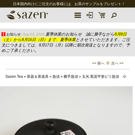
日本国内向けにご注文のお客様には、お茶のサンプルをプレゼント！
夏季休業のお知らせ 誠に勝手ながら
8月8日
お知らせ:
Aug 03, 2026
（土）から8月16日（日）まで、夏季休業
とさせていただきます。ご注
文につきましては、8月17日（月）以降に順次発送となりますので、予
めご了承ください。
<< 前へ
次へ >>
Sazen Tea
»
茶器＆茶道具
»
急須
»
横手急須
»
玉光 黒泥平形ビリ急須 小