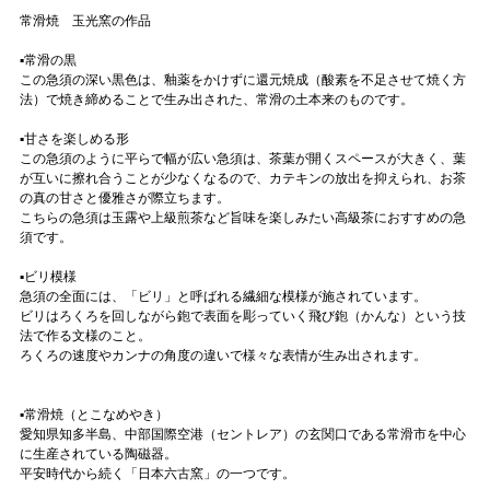
常滑焼 玉光窯の作品
▪️常滑の黒
この急須の深い黒色は、釉薬をかけずに還元焼成（酸素を不足させて焼く方
法）で焼き締めることで生み出された、常滑の土本来のものです。
▪️甘さを楽しめる形
この急須のように平らで幅が広い急須は、茶葉が開くスペースが大きく、葉
が互いに擦れ合うことが少なくなるので、カテキンの放出を抑えられ、お茶
の真の甘さと優雅さが際立ちます。
こちらの急須は玉露や上級煎茶など旨味を楽しみたい高級茶におすすめの急
須です。
▪️ビリ模様
急須の全面には、「ビリ」と呼ばれる繊細な模様が施されています。
ビリはろくろを回しながら鉋で表面を彫っていく飛び鉋（かんな）という技
法で作る文様のこと。
ろくろの速度やカンナの角度の違いで様々な表情が生み出されます。
▪️常滑焼（とこなめやき）
愛知県知多半島、中部国際空港（セントレア）の玄関口である常滑市を中心
に生産されている陶磁器。
平安時代から続く「日本六古窯」の一つです。