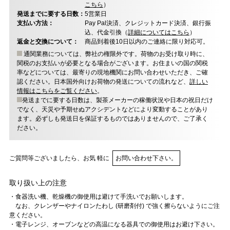
こちら
）
発送までに要する日数：
5営業日
支払い方法：
Pay Pal決済、クレジットカード決済、銀行振
込、代金引換（
詳細についてはこちら
）
返金と交換について：
商品到着後10日以内のご連絡に限り対応可。
通関業務については、弊社の権限外です。荷物のお受け取り時に、
関税のお支払いが必要となる場合がございます。お住まいの国の関税
率などについては、最寄りの現地機関にお問い合わせいただき、ご確
認ください。日本国外向けお荷物の発送についての流れなど、
詳しい
情報はこちらをご覧ください
。
発送までに要する日数は、製茶メーカーの稼働状況や日本の祝日だけ
でなく、天災や予期せぬアクシデントなどにより変動することがあり
ます。必ずしも発送日を保証するものではありませんので、ご了承く
ださい。
ご質問等ございましたら、お気 軽に
お問い合わせ下さい。
取り扱い上の注意
・食器洗い機、乾燥機の御使用は避けて手洗いでお願いします。
なお、クレンザーやナイロンたわし (研磨剤付) で強く擦らないようにご注
意ください。
・電子レンジ、オーブンなどの高温になる器具での御使用はお避け下さい。