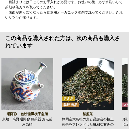
・目詰まりには日ごろのお手入れが必要です。お使いの後、必ず水洗いして
茶殻や茶カスを取ってください。
・表面が黒っぽくなったら食器用オーガニック洗剤で洗ってください。きれ
いなツヤが残ります。
この商品を購入された方は、次の商品も購入さ
れています
昭阿弥 色絵龍鳳横手急須
桜煎茶
京焼・高野昭阿弥 煎茶器 お点前
静岡産大島桜の葉と品評会の極上
形
用急須
煎茶をブレンドした繊細な甘みの
に