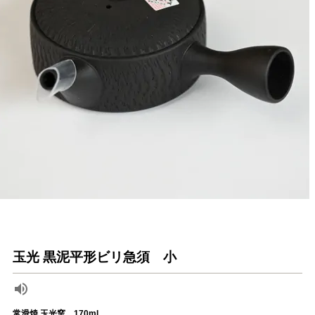
玉光 黒泥平形ビリ急須 小
常滑焼 玉光窯 170ml