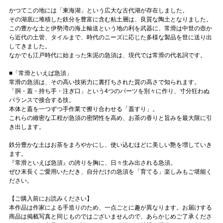
かつてこの地には「東海湖」という広大な古代湖が存在しました。
その湖底に堆積した鉄分を豊富に含む粘土層は、良質な陶土となりました。
この豊かな土と伊勢湾の海上輸送という地の利を武器に、常滑は中世の壺か
ら近代の土管、タイルまで、時代のニーズに応じた多様な製品を世に送り出
してきました。
なかでも江戸時代に始まった朱泥の急須は、現代では常滑の代名詞です。
■「常滑といえば急須」
常滑の急須は、その高い技術力に裏打ちされた質の高さで知られます。
「胴・蓋・持ち手・注ぎ口」という4つのパーツを別々に作り、寸分狂わぬ
バランスで接合する技。
本体と蓋を一つずつ手作業で擦り合わせる「蓋すり」。
これらの緻密な工程が急須の密閉性を高め、お茶の香りと旨みを最大限に引
き出します。
鉄分豊かな土はお茶をまろやかにし、使い込むほどに美しい艶を増していき
ます。
『常滑といえば急須』の誇りを胸に、日々生み出される急須。
ぜひ末長くご愛用いただき、自分だけの急須を「育てる」楽しみもご堪能く
ださい。
【ご購入前にお読みください】
本作品は作家による手造りのため、一点ごとに趣が異なります。お届けする
商品は掲載写真と同じものではございませんので、あらかじめご了承くださ