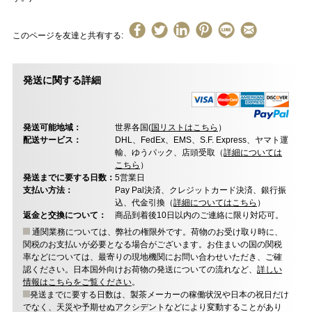
このページを友達と共有する:
発送に関する詳細
発送可能地域：
世界各国(
国リストはこちら
）
配送サービス：
DHL、FedEx、EMS、S.F. Express、ヤマト運
輸、ゆうパック、店頭受取（
詳細については
こちら
）
発送までに要する日数：
5営業日
支払い方法：
Pay Pal決済、クレジットカード決済、銀行振
込、代金引換（
詳細についてはこちら
）
返金と交換について：
商品到着後10日以内のご連絡に限り対応可。
通関業務については、弊社の権限外です。荷物のお受け取り時に、
関税のお支払いが必要となる場合がございます。お住まいの国の関税
率などについては、最寄りの現地機関にお問い合わせいただき、ご確
認ください。日本国外向けお荷物の発送についての流れなど、
詳しい
情報はこちらをご覧ください
。
発送までに要する日数は、製茶メーカーの稼働状況や日本の祝日だけ
でなく、天災や予期せぬアクシデントなどにより変動することがあり