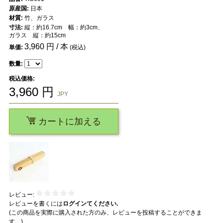
原産国:
日本
材質:
竹、ガラス
寸法:
縦：約16.7cm 幅：約3cm、
ガラス 縦：約15cm
3,960
円 / 本
単価:
(税込)
数量:
税込価格:
3,960
円
JPY
カートに加える
レビュー:
レビューを書くには
ログインてください.
(この商品を実際に購入された方のみ、レビューを投稿することができま
す。)