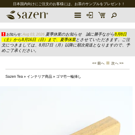
日本国内向けにご注文のお客様には、お茶のサンプルをプレゼント！
夏季休業のお知らせ 誠に勝手ながら
8月8日
お知らせ:
Aug 03, 2026
（土）から8月16日（日）まで、夏季休業
とさせていただきます。ご注
文につきましては、8月17日（月）以降に順次発送となりますので、予
めご了承ください。
<< 前へ
次へ >>
Sazen Tea
»
インテリア商品
»
ゴマ竹一輪挿し