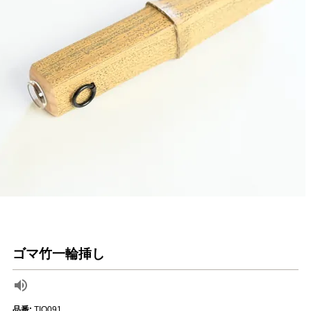
ゴマ竹一輪挿し
品番:
TIO091