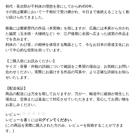
初代・長次郎が千利休の理想を形にしてから約450年。
その技は樂家において一子相伝で受け継がれ、今日まで途絶えることなく創
り続けられてきました。
狭義には樂家歴代の作品（本窯物）を指しますが、広義には本家から分かれ
た脇窯（玉水焼・大樋焼など）や、江戸後期に全国へ広まった諸窯の作品ま
でを含みます。
利休の「わび茶」の精神を体現する陶器として、今なお日本の茶道文化にお
いて中心的な役割を担っています。
【ご購入前にお読みください】
サイズ・容量・外観の詳細について確認をご希望の場合は、お気軽にお問い
合わせください。実際にお届けする作品の写真や、より正確な詳細をお知ら
せいたします。
【配送保証】
商品の配送には万全を期しておりますが、万が一、輸送中に破損が発生した
場合は、交換または返金にて対応させていただきます。安心してお買い物を
お楽しみください。
レビュー:
レビューを書くには
ログインてください.
(この商品を実際に購入された方のみ、レビューを投稿することができま
す。)