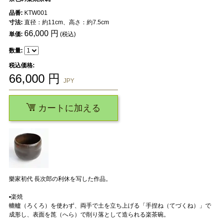
品番:
KTW001
寸法:
直径：約11cm、高さ：約7.5cm
66,000
円
単価:
(税込)
数量:
税込価格:
66,000
円
JPY
カートに加える
樂家初代 長次郎の利休を写した作品。
▪️楽焼
轆轤（ろくろ）を使わず、両手で土を立ち上げる「手捏ね（てづくね）」で
成形し、表面を箆（へら）で削り落として造られる楽茶碗。