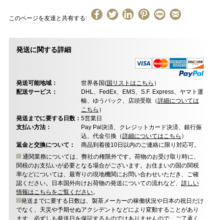
このページを友達と共有する:
発送に関する詳細
発送可能地域：
世界各国(
国リストはこちら
）
配送サービス：
DHL、FedEx、EMS、S.F. Express、ヤマト運
輸、ゆうパック、店頭受取（
詳細については
こちら
）
発送までに要する日数：
5営業日
支払い方法：
Pay Pal決済、クレジットカード決済、銀行振
込、代金引換（
詳細についてはこちら
）
返金と交換について：
商品到着後10日以内のご連絡に限り対応可。
通関業務については、弊社の権限外です。荷物のお受け取り時に、
関税のお支払いが必要となる場合がございます。お住まいの国の関税
率などについては、最寄りの現地機関にお問い合わせいただき、ご確
認ください。日本国外向けお荷物の発送についての流れなど、
詳しい
情報はこちらをご覧ください
。
発送までに要する日数は、製茶メーカーの稼働状況や日本の祝日だけ
でなく、天災や予期せぬアクシデントなどにより変動することがあり
ます。必ずしも発送日を保証するものではありませんので、ご了承く