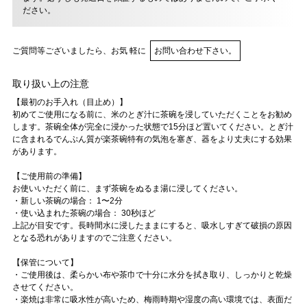
ださい。
ご質問等ございましたら、お気 軽に
お問い合わせ下さい。
取り扱い上の注意
【最初のお手入れ（目止め）】
初めてご使用になる前に、米のとぎ汁に茶碗を浸していただくことをお勧め
します。茶碗全体が完全に浸かった状態で15分ほど置いてください。とぎ汁
に含まれるでんぷん質が楽茶碗特有の気泡を塞ぎ、器をより丈夫にする効果
があります。
【ご使用前の準備】
お使いいただく前に、まず茶碗をぬるま湯に浸してください。
・新しい茶碗の場合： 1〜2分
・使い込まれた茶碗の場合： 30秒ほど
上記が目安です。長時間水に浸したままにすると、吸水しすぎて破損の原因
となる恐れがありますのでご注意ください。
【保管について】
・ご使用後は、柔らかい布や茶巾で十分に水分を拭き取り、しっかりと乾燥
させてください。
・楽焼は非常に吸水性が高いため、梅雨時期や湿度の高い環境では、表面だ