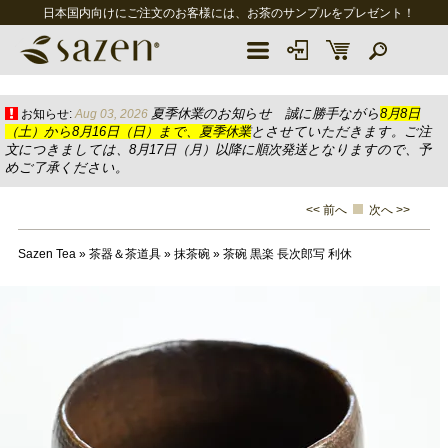
日本国内向けにご注文のお客様には、お茶のサンプルをプレゼント！
夏季休業のお知らせ 誠に勝手ながら
8月8日
お知らせ:
Aug 03, 2026
（土）から8月16日（日）まで、夏季休業
とさせていただきます。ご注
文につきましては、8月17日（月）以降に順次発送となりますので、予
めご了承ください。
<< 前へ
次へ >>
Sazen Tea
»
茶器＆茶道具
»
抹茶碗
»
茶碗 黒楽 長次郎写 利休