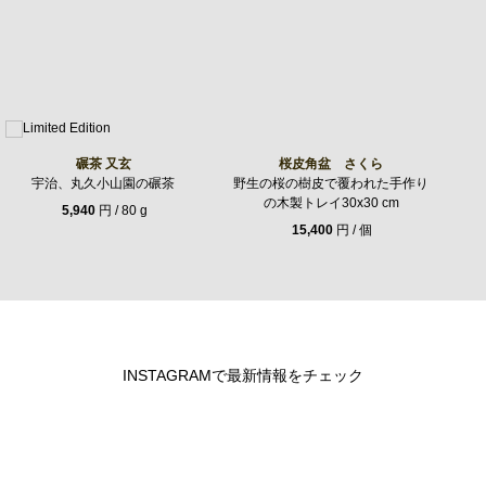
碾茶 又玄
桜皮角盆 さくら
宇治、丸久小山園の碾茶
野生の桜の樹皮で覆われた手作り
の木製トレイ30x30 cm
5,940
円 / 80 g
15,400
円 / 個
INSTAGRAMで最新情報をチェック