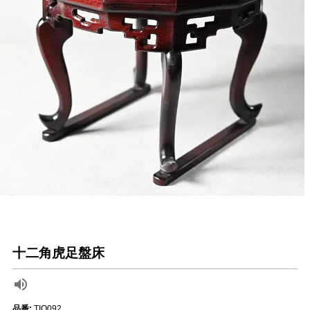
十二角虎足盤床
品番:
TIO092