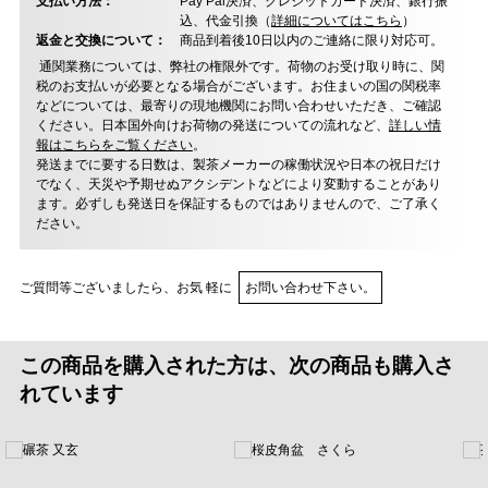
支払い方法：
Pay Pal決済、クレジットカード決済、銀行振
込、代金引換（
詳細についてはこちら
）
返金と交換について：
商品到着後10日以内のご連絡に限り対応可。
通関業務については、弊社の権限外です。荷物のお受け取り時に、関
税のお支払いが必要となる場合がございます。お住まいの国の関税率
などについては、最寄りの現地機関にお問い合わせいただき、ご確認
ください。日本国外向けお荷物の発送についての流れなど、
詳しい情
報はこちらをご覧ください
。
発送までに要する日数は、製茶メーカーの稼働状況や日本の祝日だけ
でなく、天災や予期せぬアクシデントなどにより変動することがあり
ます。必ずしも発送日を保証するものではありませんので、ご了承く
ださい。
ご質問等ございましたら、お気 軽に
お問い合わせ下さい。
この商品を購入された方は、次の商品も購入さ
れています