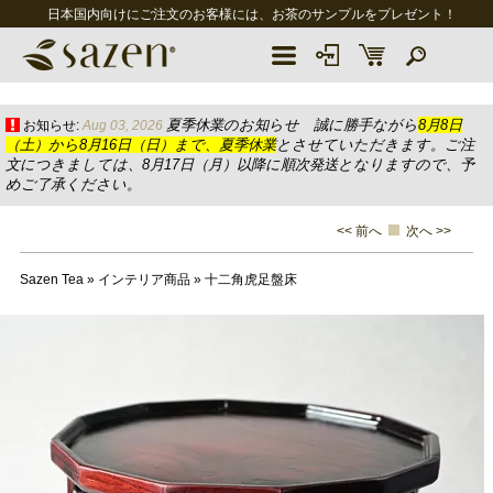
日本国内向けにご注文のお客様には、お茶のサンプルをプレゼント！
夏季休業のお知らせ 誠に勝手ながら
8月8日
お知らせ:
Aug 03, 2026
（土）から8月16日（日）まで、夏季休業
とさせていただきます。ご注
文につきましては、8月17日（月）以降に順次発送となりますので、予
めご了承ください。
<< 前へ
次へ >>
Sazen Tea
»
インテリア商品
»
十二角虎足盤床