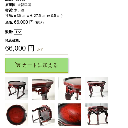
原産国:
大韓民国
材質:
木、漆
寸法:
ø 36 cm x H: 27.5 cm (± 0.5 cm)
66,000
円
単価:
(税込)
数量:
税込価格:
66,000
円
JPY
カートに加える