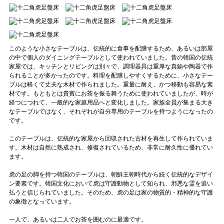
このような小さなテーブルは、伝統的に食事を配膳するため、あるいは部屋
の中で個人のダイニングテーブルとして使われていました。昔の韓国の伝統
家屋では、キッチンとリビングは別々で、調理器具は重厚な真鍮や陶器で作
られることが多かったのです。料理を配膳しやすくするために、小さなテー
ブルは軽くて丈夫な木材で作られました。重量に耐え、かつ移動も容易な素
材です。もともとは貴賓にお茶を振る舞うために使われていましたが、時が
経つにつれて、一般的な家庭用品へと変化しました。家族全員が集まる大き
なテーブルではなく、それぞれが自分専用のテーブルを持つようになったの
です。
このテーブルは、伝統的な家屋から回収された古材を再生して作られていま
す。木材は自然に熟成され、修復されているため、非常に耐久性に優れてい
ます。
虎の足の脚を持つ韓国のテーブルは、朝鮮王朝時代から続く伝統的なデザイ
ン要素です。韓国文化において虎は守護動物として知られ、邪悪な霊を追い
払うと信じられていました。そのため、虎の足は家の物質的・精神的な守護
の象徴となっています。
一人で、あるいは二人でお茶を囲むのに最適です。