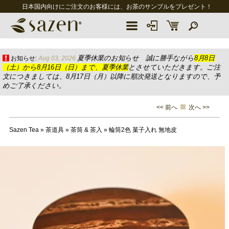
日本国内向けにご注文のお客様には、お茶のサンプルをプレゼント！
夏季休業のお知らせ 誠に勝手ながら
8月8日
お知らせ:
Aug 03, 2026
（土）から8月16日（日）まで、夏季休業
とさせていただきます。ご注
文につきましては、8月17日（月）以降に順次発送となりますので、予
めご了承ください。
<< 前へ
次へ >>
Sazen Tea
»
茶道具
»
茶筒 & 茶入
»
輪筒2色 菓子入れ 無地皮