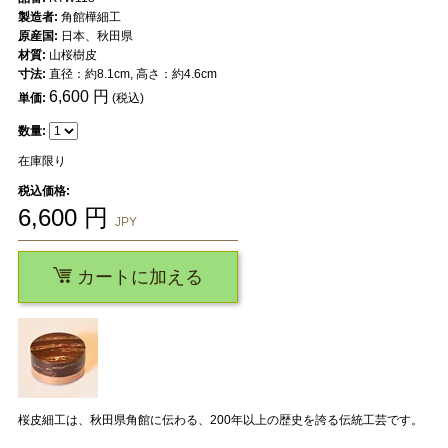
製造者:
角館樺細工
原産国:
日本、秋田県
材質:
山桜樹皮
寸法:
直径：約8.1cm, 高さ：約4.6cm
6,600
円
単価:
(税込)
数量:
在庫限り
税込価格:
6,600
円
JPY
カートに加える
桜皮細工は、秋田県角館に伝わる、200年以上の歴史を誇る伝統工芸です。