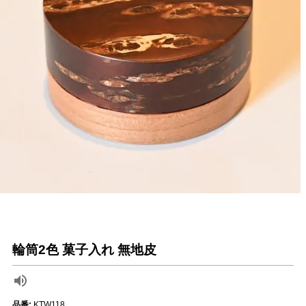
輪筒2色 菓子入れ 無地皮
品番:
KTW118