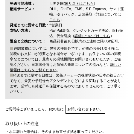
発送可能地域：
世界各国(
国リストはこちら
）
配送サービス：
DHL、FedEx、EMS、S.F. Express、ヤマト運
輸、ゆうパック、店頭受取（
詳細については
こちら
）
発送までに要する日数：
5営業日
支払い方法：
Pay Pal決済、クレジットカード決済、銀行振
込、代金引換（
詳細についてはこちら
）
返金と交換について：
商品到着後10日以内のご連絡に限り対応可。
通関業務については、弊社の権限外です。荷物のお受け取り時に、
関税のお支払いが必要となる場合がございます。お住まいの国の関税
率などについては、最寄りの現地機関にお問い合わせいただき、ご確
認ください。日本国外向けお荷物の発送についての流れなど、
詳しい
情報はこちらをご覧ください
。
発送までに要する日数は、製茶メーカーの稼働状況や日本の祝日だけ
でなく、天災や予期せぬアクシデントなどにより変動することがあり
ます。必ずしも発送日を保証するものではありませんので、ご了承く
ださい。
ご質問等ございましたら、お気 軽に
お問い合わせ下さい。
取り扱い上の注意
・水に濡れた場合は、そのまま放置せず拭き取ってください。