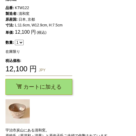
品番:
KTW122
製造者:
清和窯
原産国:
日本, 京都
寸法:
L:11.6cm, W12.9cm, H:7.5cm
12,100
円
単価:
(税込)
数量:
在庫限り
税込価格:
12,100
円
JPY
カートに加える
宇治市炭山にある清和窯。
原稔氏（原清和・清晁）と原依子氏ご夫婦で作陶されています。