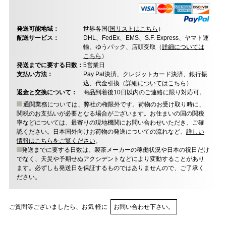
発送可能地域：
世界各国(
国リストはこちら
）
配送サービス：
DHL、FedEx、EMS、S.F. Express、ヤマト運
輸、ゆうパック、店頭受取（
詳細については
こちら
）
発送までに要する日数：
5営業日
支払い方法：
Pay Pal決済、クレジットカード決済、銀行振
込、代金引換（
詳細についてはこちら
）
返金と交換について：
商品到着後10日以内のご連絡に限り対応可。
通関業務については、弊社の権限外です。荷物のお受け取り時に、
関税のお支払いが必要となる場合がございます。お住まいの国の関税
率などについては、最寄りの現地機関にお問い合わせいただき、ご確
認ください。日本国外向けお荷物の発送についての流れなど、
詳しい
情報はこちらをご覧ください
。
発送までに要する日数は、製茶メーカーの稼働状況や日本の祝日だけ
でなく、天災や予期せぬアクシデントなどにより変動することがあり
ます。必ずしも発送日を保証するものではありませんので、ご了承く
ださい。
ご質問等ございましたら、お気 軽に
お問い合わせ下さい。