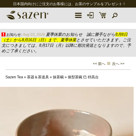
日本国内向けにご注文のお客様には、お茶のサンプルをプレゼント！
夏季休業のお知らせ 誠に勝手ながら
8月8日
お知らせ:
Aug 03, 2026
（土）から8月16日（日）まで、夏季休業
とさせていただきます。ご注
文につきましては、8月17日（月）以降に順次発送となりますので、予
めご了承ください。
<< 前へ
次へ >>
Sazen Tea
»
茶器＆茶道具
»
抹茶碗
»
俵型茶碗 巳 枡高台