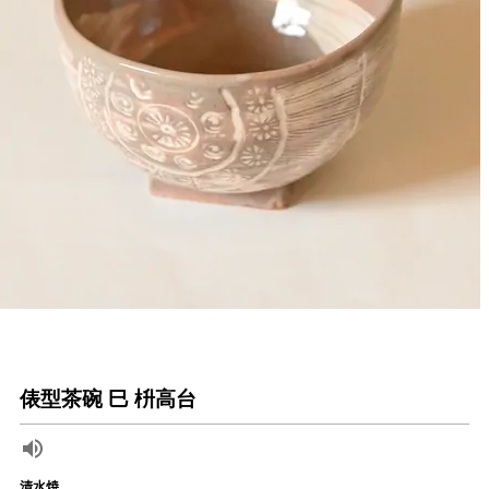
俵型茶碗 巳 枡高台
清水焼