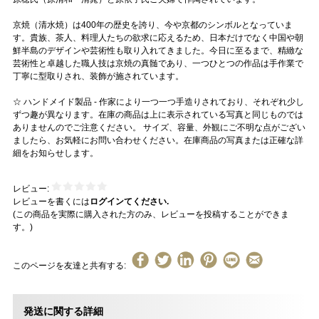
京焼（清水焼）は400年の歴史を誇り、今や京都のシンボルとなっていま
す。貴族、茶人、料理人たちの欲求に応えるため、日本だけでなく中国や朝
鮮半島のデザインや芸術性も取り入れてきました。今日に至るまで、精緻な
芸術性と卓越した職人技は京焼の真髄であり、一つひとつの作品は手作業で
丁寧に型取りされ、装飾が施されています。
☆ ハンドメイド製品 - 作家により一つ一つ手造りされており、それぞれ少し
ずつ趣が異なります。在庫の商品は上に表示されている写真と同じものでは
ありませんのでご注意ください。 サイズ、容量、外観にご不明な点がござい
ましたら、お気軽にお問い合わせください。在庫商品の写真または正確な詳
細をお知らせします。
レビュー:
レビューを書くには
ログインてください.
(この商品を実際に購入された方のみ、レビューを投稿することができま
す。)
このページを友達と共有する:
発送に関する詳細