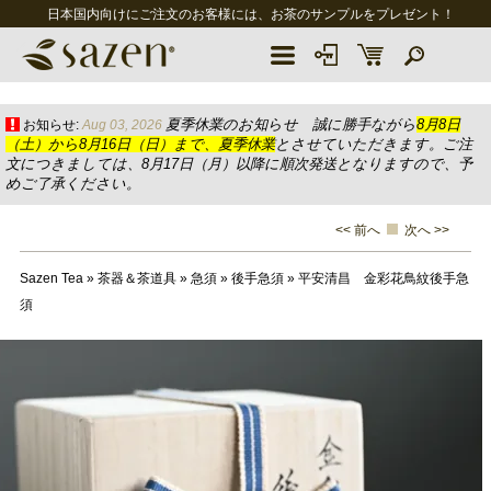
日本国内向けにご注文のお客様には、お茶のサンプルをプレゼント！
夏季休業のお知らせ 誠に勝手ながら
8月8日
お知らせ:
Aug 03, 2026
（土）から8月16日（日）まで、夏季休業
とさせていただきます。ご注
文につきましては、8月17日（月）以降に順次発送となりますので、予
めご了承ください。
<< 前へ
次へ >>
Sazen Tea
»
茶器＆茶道具
»
急須
»
後手急須
»
平安清昌 金彩花鳥紋後手急
須