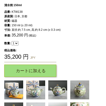
清水焼 150ml
品番:
KTW138
原産国:
日本, 京都
材質:
磁器
容量:
150 ml (± 20 ml)
寸法:
直径:約 7.5 cm, 高:約 8.2 cm (± 0.3 cm)
35,200
円
単価:
(税込)
数量:
税込価格:
35,200
円
JPY
カートに加える