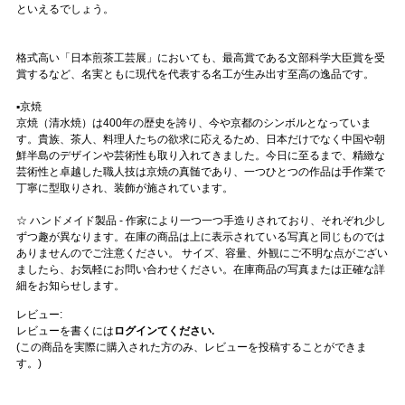
といえるでしょう。
格式高い「日本煎茶工芸展」においても、最高賞である文部科学大臣賞を受
賞するなど、名実ともに現代を代表する名工が生み出す至高の逸品です。
▪️京焼
京焼（清水焼）は400年の歴史を誇り、今や京都のシンボルとなっていま
す。貴族、茶人、料理人たちの欲求に応えるため、日本だけでなく中国や朝
鮮半島のデザインや芸術性も取り入れてきました。今日に至るまで、精緻な
芸術性と卓越した職人技は京焼の真髄であり、一つひとつの作品は手作業で
丁寧に型取りされ、装飾が施されています。
☆ ハンドメイド製品 - 作家により一つ一つ手造りされており、それぞれ少し
ずつ趣が異なります。在庫の商品は上に表示されている写真と同じものでは
ありませんのでご注意ください。 サイズ、容量、外観にご不明な点がござい
ましたら、お気軽にお問い合わせください。在庫商品の写真または正確な詳
細をお知らせします。
レビュー:
レビューを書くには
ログインてください.
(この商品を実際に購入された方のみ、レビューを投稿することができま
す。)