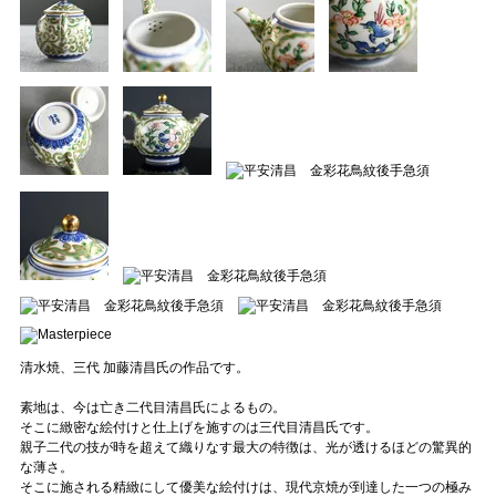
清水焼、三代 加藤清昌氏の作品です。
素地は、今は亡き二代目清昌氏によるもの。
そこに緻密な絵付けと仕上げを施すのは三代目清昌氏です。
親子二代の技が時を超えて織りなす最大の特徴は、光が透けるほどの驚異的
な薄さ。
そこに施される精緻にして優美な絵付けは、現代京焼が到達した一つの極み