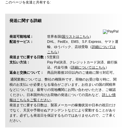
このページを友達と共有する:
発送に関する詳細
発送可能地域：
世界各国(
国リストはこちら
）
配送サービス：
DHL、FedEx、EMS、S.F. Express、ヤマト運
輸、ゆうパック、店頭受取（
詳細については
こちら
）
発送までに要する日数：
5営業日
支払い方法：
Pay Pal決済、クレジットカード決済、銀行振
込、代金引換（
詳細についてはこちら
）
返金と交換について：
商品到着後10日以内のご連絡に限り対応可。
通関業務については、弊社の権限外です。荷物のお受け取り時に、関
税のお支払いが必要となる場合がございます。お住まいの国の関税率
などについては、最寄りの現地機関にお問い合わせいただき、ご確認
ください。日本国外向けお荷物の発送についての流れなど、
詳しい情
報はこちらをご覧ください
。
発送までに要する日数は、製茶メーカーの稼働状況や日本の祝日だけ
でなく、天災や予期せぬアクシデントなどにより変動することがあり
ます。必ずしも発送日を保証するものではありませんので、ご了承く
ださい。