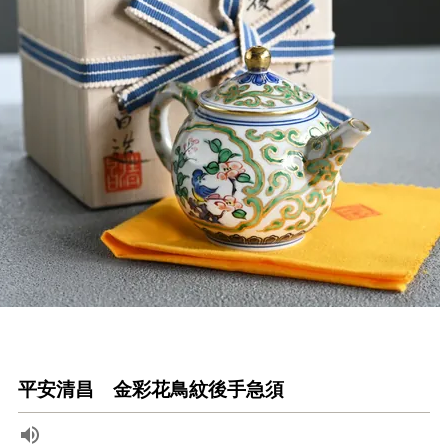
平安清昌 金彩花鳥紋後手急須