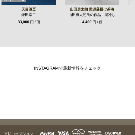
天目酒盃
山田勇太朗 黒泥藻掛け茶海
鎌田幸二
山田勇太朗氏の作品 湯冷し
33,000
円 / 個
4,400
円 / 個
INSTAGRAMで最新情報をチェック
支払いオプション：