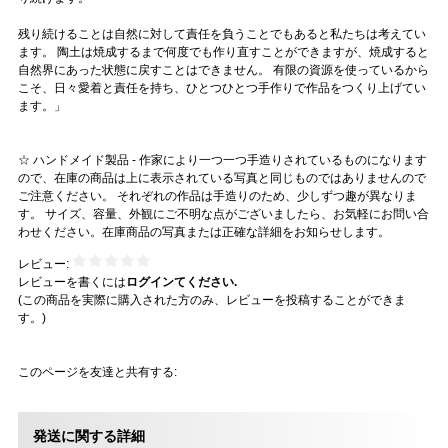
残り続けることは自然に対して責任を負うことでもあると私たちは考えてい
ます。 陶土は焼成するまで何度でも作り直すことができますが、焼成すると
自然界にあった状態に戻すことはできません。 有限の資源を使っているから
こそ、日々愛着と責任を持ち、ひとつひとつ手作りで作品をつくり上げてい
ます。」
☆ ハンドメイド製品 - 作家により一つ一つ手造りされているものになります
ので、在庫の商品は上に表示されている写真と同じものではありませんので
ご注意ください。 それぞれの作品は手造りのため、少しずつ趣が異なりま
す。 サイズ、容量、外観にご不明な点がございましたら、お気軽にお問い合
わせください。在庫商品の写真または正確な詳細をお知らせします。
レビュー:
レビューを書くには
ログインてください.
(この商品を実際に購入された方のみ、レビューを投稿することができま
す。)
このページを友達と共有する:
発送に関する詳細