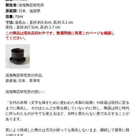
製造者:
淡海陶芸研究所
原産国:
日本、滋賀県
容量:
70ml
寸法:
湯呑み：直径:約5.9cm, 高:約 5.1 cm
茶托：直径:約7.5cm, 高:約 1.7 cm
この商品は現在品切れ中です。数週間後に再度このページを確認し
てください。
淡海陶芸研究所の作品。
原産地: 日本、草津市
淡海陶芸研究所の想い：
「古代の木簡（文字を残すために使われた木製の短冊）や鉄器は現代に至る
までに風化し、そのほとんどが形を残していないのに対し、陶器は同じ時代
に作られたものが今でも使えるほど、当時と変わらない形で出土することが
あります。
窯により焼成した陶土は月日が経っても風化しないまま、継続して後世に残
り続けます。