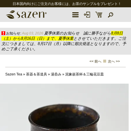
日本国内向けにご注文のお客様には、お茶のサンプルをプレゼント！
夏季休業のお知らせ 誠に勝手ながら
8月8日
お知らせ:
Aug 03, 2026
（土）から8月16日（日）まで、夏季休業
とさせていただきます。ご注
文につきましては、8月17日（月）以降に順次発送となりますので、予
めご了承ください。
<< 前へ
次へ >>
Sazen Tea
»
茶器＆茶道具
»
湯呑み
»
泥象嵌茶杯＆三輪花豆皿