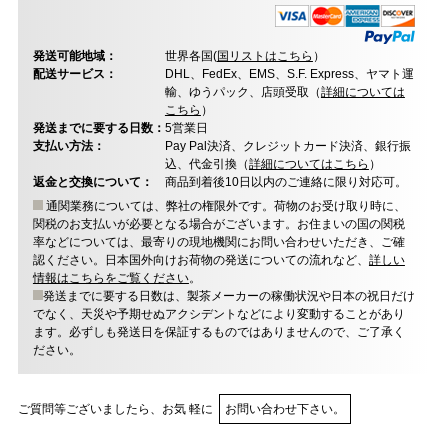
発送可能地域：
世界各国(
国リストはこちら
）
配送サービス：
DHL、FedEx、EMS、S.F. Express、ヤマト運
輸、ゆうパック、店頭受取（
詳細については
こちら
）
発送までに要する日数：
5営業日
支払い方法：
Pay Pal決済、クレジットカード決済、銀行振
込、代金引換（
詳細についてはこちら
）
返金と交換について：
商品到着後10日以内のご連絡に限り対応可。
通関業務については、弊社の権限外です。荷物のお受け取り時に、
関税のお支払いが必要となる場合がございます。お住まいの国の関税
率などについては、最寄りの現地機関にお問い合わせいただき、ご確
認ください。日本国外向けお荷物の発送についての流れなど、
詳しい
情報はこちらをご覧ください
。
発送までに要する日数は、製茶メーカーの稼働状況や日本の祝日だけ
でなく、天災や予期せぬアクシデントなどにより変動することがあり
ます。必ずしも発送日を保証するものではありませんので、ご了承く
ださい。
ご質問等ございましたら、お気 軽に
お問い合わせ下さい。