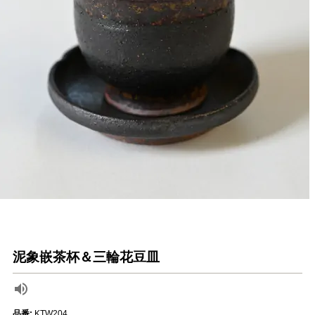
泥象嵌茶杯＆三輪花豆皿
品番:
KTW204