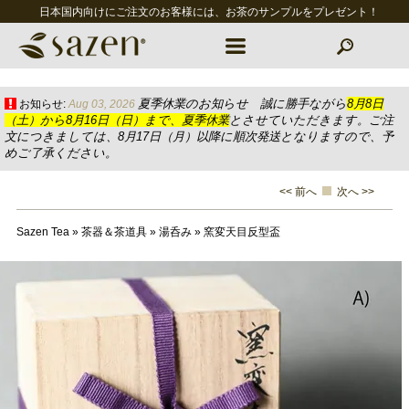
日本国内向けにご注文のお客様には、お茶のサンプルをプレゼント！
夏季休業のお知らせ 誠に勝手ながら
8月8日
お知らせ:
Aug 03, 2026
（土）から8月16日（日）まで、夏季休業
とさせていただきます。ご注
文につきましては、8月17日（月）以降に順次発送となりますので、予
めご了承ください。
<< 前へ
次へ >>
Sazen Tea
»
茶器＆茶道具
»
湯呑み
»
窯変天目反型盃