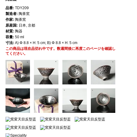
品番:
TDY209
製造者:
陶葊窯
作家:
陶葊窯
原産国:
日本, 京都
材質:
陶器
容量:
50 ml
寸法:
A) Φ 8.8 × H: 5 cm; B) Φ 8.8 × H: 5 cm
この商品は現在品切れ中です。数週間後に再度このページを確認し
てください。