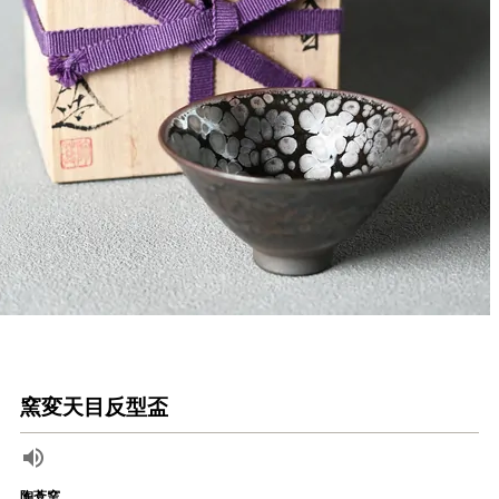
窯変天目反型盃
陶葊窯