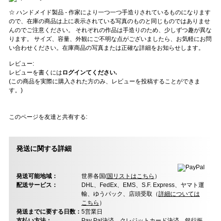
☆ ハンドメイド製品 - 作家により一つ一つ手造りされているものになります
ので、在庫の商品は上に表示されている写真のものと同じものではありませ
んのでご注意ください。 それぞれの作品は手造りのため、少しずつ趣が異な
ります。 サイズ、容量、外観にご不明な点がございましたら、お気軽にお問
い合わせください。在庫商品の写真または正確な詳細をお知らせします。
レビュー:
レビューを書くには
ログインてください.
(この商品を実際に購入された方のみ、レビューを投稿することができま
す。)
このページを友達と共有する:
発送に関する詳細
発送可能地域：
世界各国(
国リストはこちら
）
配送サービス：
DHL、FedEx、EMS、S.F. Express、ヤマト運
輸、ゆうパック、店頭受取（
詳細については
こちら
）
発送までに要する日数：
5営業日
支払い方法：
Pay Pal決済、クレジットカード決済、銀行振