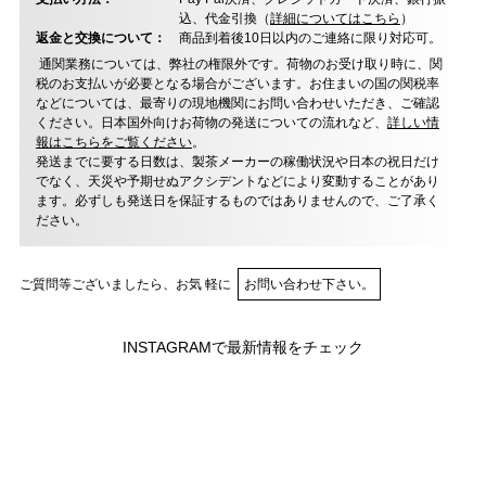
込、代金引換（
詳細についてはこちら
）
返金と交換について：
商品到着後10日以内のご連絡に限り対応可。
通関業務については、弊社の権限外です。荷物のお受け取り時に、関
税のお支払いが必要となる場合がございます。お住まいの国の関税率
などについては、最寄りの現地機関にお問い合わせいただき、ご確認
ください。日本国外向けお荷物の発送についての流れなど、
詳しい情
報はこちらをご覧ください
。
発送までに要する日数は、製茶メーカーの稼働状況や日本の祝日だけ
でなく、天災や予期せぬアクシデントなどにより変動することがあり
ます。必ずしも発送日を保証するものではありませんので、ご了承く
ださい。
ご質問等ございましたら、お気 軽に
お問い合わせ下さい。
INSTAGRAMで最新情報をチェック