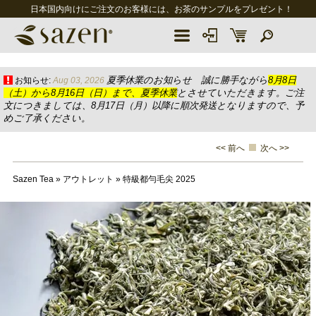
日本国内向けにご注文のお客様には、お茶のサンプルをプレゼント！
夏季休業のお知らせ 誠に勝手ながら
8月8日
お知らせ:
Aug 03, 2026
（土）から8月16日（日）まで、夏季休業
とさせていただきます。ご注
文につきましては、8月17日（月）以降に順次発送となりますので、予
めご了承ください。
<< 前へ
次へ >>
Sazen Tea
»
アウトレット
»
特級都勻毛尖 2025