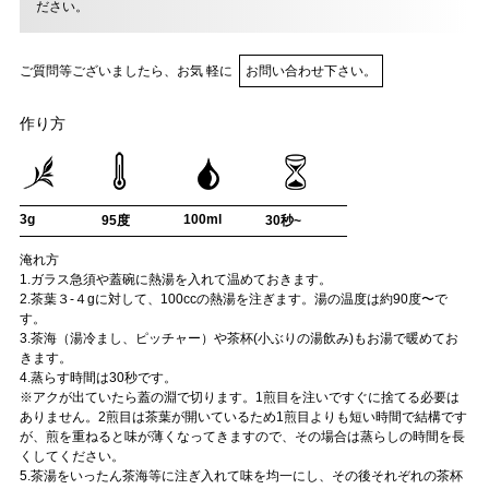
ださい。
ご質問等ございましたら、お気 軽に
お問い合わせ下さい。
作り方
3g
100ml
95度
30秒~
淹れ方
1.ガラス急須や蓋碗に熱湯を入れて温めておきます。
2.茶葉３-４gに対して、100ccの熱湯を注ぎます。湯の温度は約90度〜で
す。
3.茶海（湯冷まし、ピッチャー）や茶杯(小ぶりの湯飲み)もお湯で暖めてお
きます。
4.蒸らす時間は30秒です。
※アクが出ていたら蓋の淵で切ります。1煎目を注いですぐに捨てる必要は
ありません。2煎目は茶葉が開いているため1煎目よりも短い時間で結構です
が、煎を重ねると味が薄くなってきますので、その場合は蒸らしの時間を長
くしてください。
5.茶湯をいったん茶海等に注ぎ入れて味を均一にし、その後それぞれの茶杯