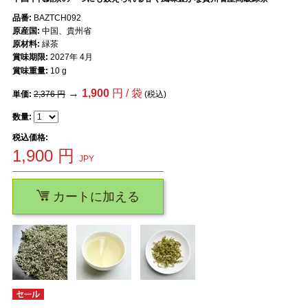
品番:
BAZTCH092
原産国:
中国、貴州省
原材料:
緑茶
賞味期限:
2027年 4月
賞味重量:
10 g
→
1,900
円 / 袋
単価:
2,376 円
(税込)
数量:
税込価格:
1,900
円
JPY
カートに加える