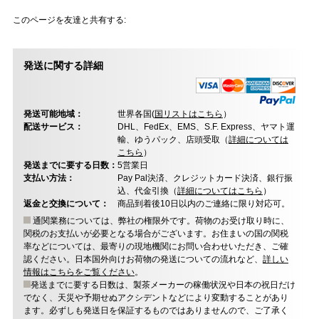
このページを友達と共有する:
発送に関する詳細
発送可能地域：
世界各国(
国リストはこちら
）
配送サービス：
DHL、FedEx、EMS、S.F. Express、ヤマト運
輸、ゆうパック、店頭受取（
詳細については
こちら
）
発送までに要する日数：
5営業日
支払い方法：
Pay Pal決済、クレジットカード決済、銀行振
込、代金引換（
詳細についてはこちら
）
返金と交換について：
商品到着後10日以内のご連絡に限り対応可。
通関業務については、弊社の権限外です。荷物のお受け取り時に、
関税のお支払いが必要となる場合がございます。お住まいの国の関税
率などについては、最寄りの現地機関にお問い合わせいただき、ご確
認ください。日本国外向けお荷物の発送についての流れなど、
詳しい
情報はこちらをご覧ください
。
発送までに要する日数は、製茶メーカーの稼働状況や日本の祝日だけ
でなく、天災や予期せぬアクシデントなどにより変動することがあり
ます。必ずしも発送日を保証するものではありませんので、ご了承く