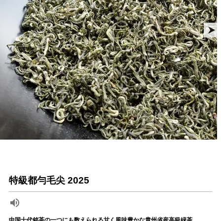
特級都勻毛尖 2025
中国十代銘茶の一つにも数えられる甘く風味豊かな貴州省産高級緑茶