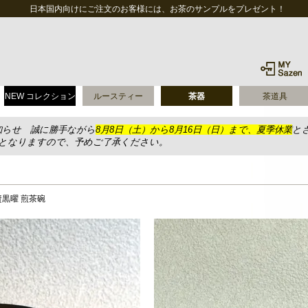
日本国内向けにご注文のお客様には、お茶のサンプルをプレゼント！
NEW コレクション
ルースティー
茶器
茶道具
知らせ 誠に勝手ながら
8月8日（土）から8月16日（日）まで、夏季休業
と
送となりますので、予めご了承ください。
資黒曜 煎茶碗