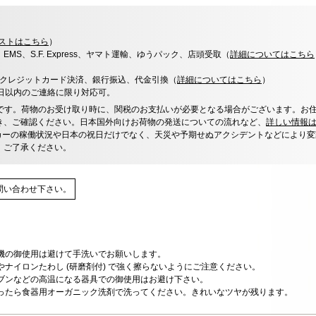
ストはこちら
）
x、EMS、S.F. Express、ヤマト運輸、ゆうパック、店頭受取（
詳細についてはこちら
決済、クレジットカード決済、銀行振込、代金引換（
詳細についてはこちら
）
0日以内のご連絡に限り対応可。
です。荷物のお受け取り時に、関税のお支払いが必要となる場合がございます。お
き、ご確認ください。日本国外向けお荷物の発送についての流れなど、
詳しい情報
カーの稼働状況や日本の祝日だけでなく、天災や予期せぬアクシデントなどにより変
、ご了承ください。
問い合わせ下さい。
機の御使用は避けて手洗いでお願いします。
ナイロンたわし (研磨剤付) で強く擦らないようにご注意ください。
ブンなどの高温になる器具での御使用はお避け下さい。
ったら食器用オーガニック洗剤で洗ってください。きれいなツヤが残ります。