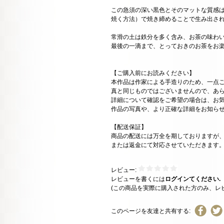
この急須の深い黒色とそのマットな質感
焼く方法）で焼き締めることで生み出さ
常滑の土は鉄分を多く含み、お茶の味わ
最後の一滴まで、とっておきのお茶をお
【ご購入前にお読みください】
本作品は作家による手造りのため、一点
真と同じものではございませんので、あ
詳細について確認をご希望の場合は、お
作品の写真や、より正確な詳細をお知ら
【配送保証】
商品の配送には万全を期しておりますが
または返金にて対応させていただきます
レビュー:
レビューを書くには
ログインてください.
(この商品を実際に購入された方のみ、レ
このページを友達と共有する: