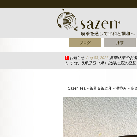
ブログ
抹茶
夏季休業のお
お知らせ:
Aug 03, 2026
しては、8月17日（月）以降に順次発
Sazen Tea
»
茶器＆茶道具
»
湯呑み
»
高