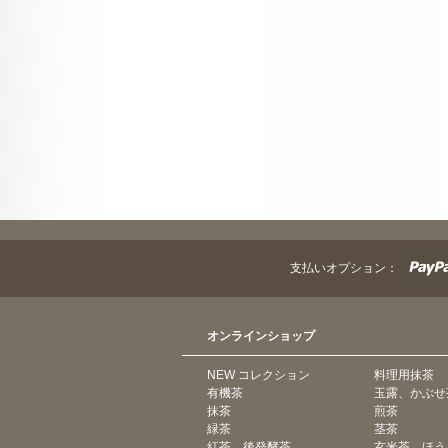
支払いオプション：
オンラインショップ
NEW コレクション
料理用抹茶
有機茶
玉露、かぶせ
抹茶
煎茶
緑茶
茎茶
紅茶、後発酵茶
玄米茶、ほう