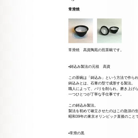
常滑焼
常滑焼 高資陶苑の煎茶碗です。
▪️鋳込み製法の元祖 高資
この茶碗は「鋳込み」という方法で作ら
鋳込みとは、石膏の型で成形する製法。
職人によって、バリを削られ、磨き上げ
一つひとつが丁寧な手仕事です。
この鋳込み製法。
製法を初めて確立させたのはこの急須の
昭和39年の東京オリンピック直後のこと
▪️常滑の黒