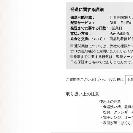
発送に関する詳細
発送可能地域：
世界各国(
国リ
配送サービス：
DHL、FedE
発送までに要する日数：
5営業日
支払い方法：
Pay Pal
返金と交換について：
商品到着後1
通関業務については、弊社の権限外
寄りの現地機関にお問い合わせいただ
発送までに要する日数は、製茶メー
日を保証するものではありませんので
ご質問等ございましたら、お気 軽に
お
取り扱い上の注意
使用上の注意
・食器洗い機、乾燥
なお、クレンザーや
・電子レンジ、オー
・表面が黒っぽくな