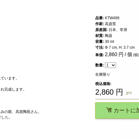
品番:
KTW498
作家:
高資窯
原産国:
日本、常滑
材質:
陶器
容量:
30 ml
寸法:
Φ 7 cm, H: 3.7 cm
2,860
円 / 個
単価:
(税
数量:
在庫限り
れています。
税込価格:
られ完成します。
2,860
円
JPY
カートに
生みの親、高資陶苑さん。
でした。