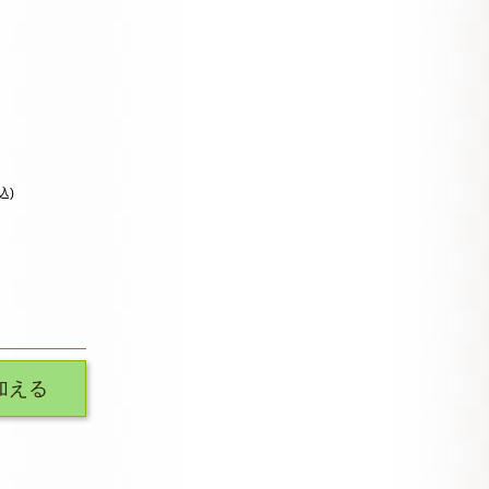
込)
加える