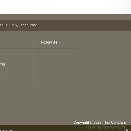
Follow Us
詳細
ー
Copyright © Sazen Tea Company
ALL RIGHTS RESERVED
X