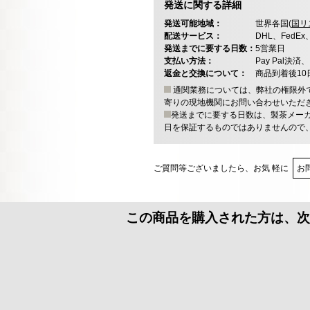
発送に関する詳細
発送可能地域：
世界各国(
国リ
配送サービス：
DHL、FedE
発送までに要する日数：
5営業日
支払い方法：
Pay Pal
返金と交換について：
商品到着後1
通関業務については、弊社の権限外
寄りの現地機関にお問い合わせいただ
発送までに要する日数は、製茶メー
日を保証するものではありませんので
ご質問等ございましたら、お気 軽に
お
この商品を購入された方は、次