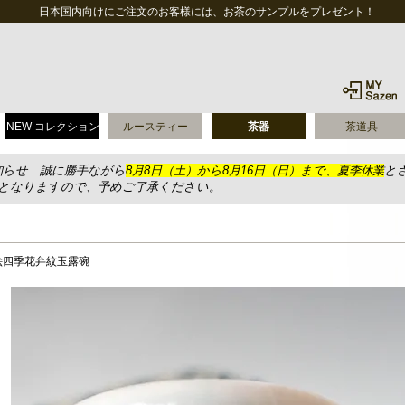
日本国内向けにご注文のお客様には、お茶のサンプルをプレゼント！
NEW コレクション
ルースティー
茶器
茶道具
知らせ 誠に勝手ながら
8月8日（土）から8月16日（日）まで、夏季休業
と
送となりますので、予めご了承ください。
絵四季花弁紋玉露碗