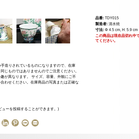
品番:
TDY015
製造者:
清水焼
寸法:
Φ 4.5 cm, H: 5.9 cm
この商品は現在品切れ中
てください。
一つ手造りされているものになりますので、在庫
と同じものではありませんのでご注意ください。
趣が異なります。 サイズ、容量、外観にご不
い合わせください。在庫商品の写真または正確な
ビューを投稿することができます。)