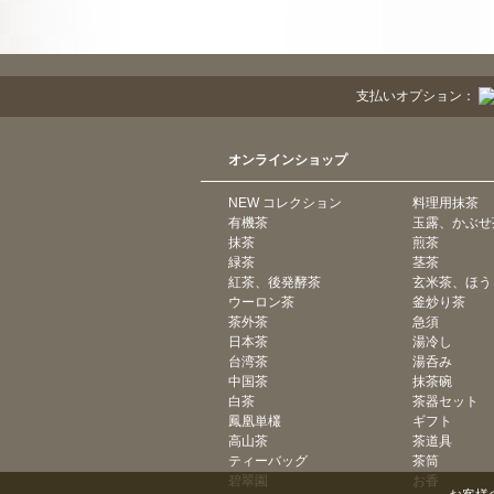
支払いオプション：
オンラインショップ
NEW コレクション
料理用抹茶
有機茶
玉露、かぶせ
抹茶
煎茶
緑茶
茎茶
紅茶、後発酵茶
玄米茶、ほう
ウーロン茶
釜炒り茶
茶外茶
急須
日本茶
湯冷し
台湾茶
湯呑み
中国茶
抹茶碗
白茶
茶器セット
鳳凰単欉
ギフト
高山茶
茶道具
ティーバッグ
茶筒
碧翠園
お香