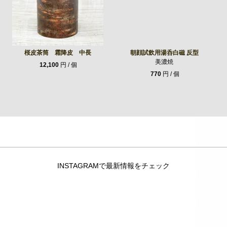
桜皮茶筒 霜降皮 中長
朝顔試飲用湯呑白磁 反型
美濃焼
12,100
円 / 個
770
円 / 個
INSTAGRAMで最新情報をチェック