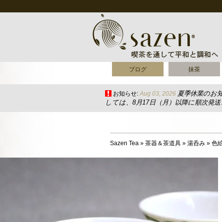
ブログ
抹茶
夏季休業のお
お知らせ:
Aug 03, 2026
しては、8月17日（月）以降に順次発
Sazen Tea
»
茶器＆茶道具
»
湯呑み
»
色