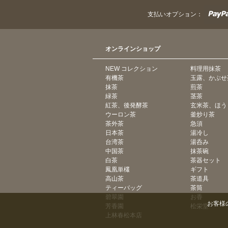
支払いオプション：
オンラインショップ
NEW コレクション
料理用抹茶
有機茶
玉露、かぶせ
抹茶
煎茶
緑茶
茎茶
紅茶、後発酵茶
玄米茶、ほう
ウーロン茶
釜炒り茶
茶外茶
急須
日本茶
湯冷し
台湾茶
湯呑み
中国茶
抹茶碗
白茶
茶器セット
鳳凰単欉
ギフト
高山茶
茶道具
ティーバッグ
茶筒
碧翠園
お香
お客様
芳香園
松栄堂
上林春松本店