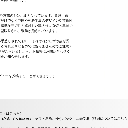
す至高の逸品です。
今や京都のシンボルとなっています。貴族、茶
本だけでなく中国や朝鮮半島のデザインや芸術性
、精緻な芸術性と卓越した職人技は京焼の真髄で
に型取りされ、装飾が施されています。
一つ手造りされており、それぞれ少しずつ趣が異
いる写真と同じものではありませんのでご注意く
点がございましたら、お気軽にお問い合わせく
細をお知らせします。
ビューを投稿することができます。)
ストはこちら
）
x、EMS、S.F. Express、ヤマト運輸、ゆうパック、店頭受取（
詳細についてはこちら