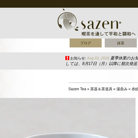
ブログ
抹茶
夏季休業のお
お知らせ:
Aug 03, 2026
しては、8月17日（月）以降に順次発
Sazen Tea
»
茶器＆茶道具
»
湯呑み
»
赤