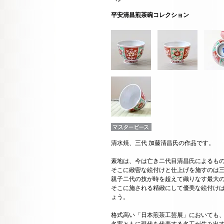
平安清昌煎茶碗コレクション
清水焼、三代 加藤清昌氏の作品です。
素地は、今は亡き二代目清昌氏によるも
そこに緻密な絵付けと仕上げを施すのは
親子二代の技が時を超えて織りなす最大
そこに施される精緻にして優美な絵付け
ょう。
格式高い「日本煎茶工芸展」においても