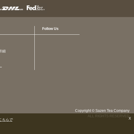
Follow Us
詳細
ー
Copyright © Sazen Tea Company
ALL RIGHTS RESERVED
X
こちらで