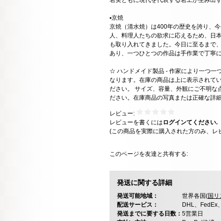
名実ともに現代を代表する名工が生み出
▪️京焼
京焼（清水焼）は400年の歴史を誇り、
人、料理人たちの欲求に応えるため、日
も取り入れてきました。今日に至るまで
あり、一つひとつの作品は手作業で丁寧
☆ ハンドメイド製品 - 作家により一つ
なります。在庫の商品は上に表示されて
ださい。 サイズ、容量、外観にご不明な
ださい。在庫商品の写真または正確な詳
レビュー:
レビューを書くには
ログインてください.
(この商品を実際に購入された方のみ、レ
このページを友達と共有する:
発送に関する詳細
発送可能地域：
世界各国(
国リ
配送サービス：
DHL、FedE
発送までに要する日数：
5営業日