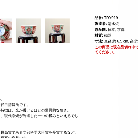
品番:
TDY019
製造者:
清水焼
原産国:
日本, 京都
材質:
磁器
寸法:
直径:約 6.5 cm, 高:約
この商品は現在品切れ中
てください。
の。
三代目清昌氏です。
の特徴は、光が透けるほどの驚異的な薄さ。
は、現代京焼が到達した一つの極みといえるでし
、最高賞である文部科学大臣賞を受賞するなど、