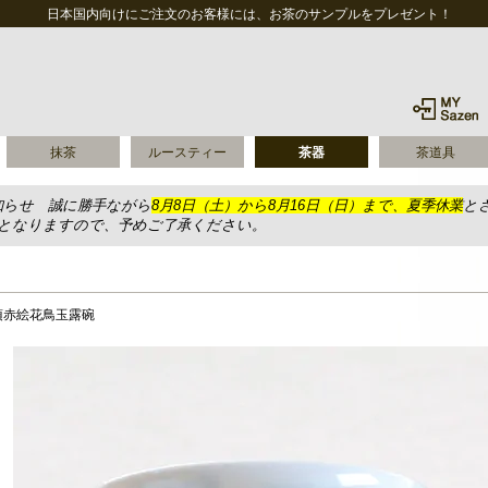
日本国内向けにご注文のお客様には、お茶のサンプルをプレゼント！
抹茶
ルースティー
茶器
茶道具
知らせ 誠に勝手ながら
8月8日（土）から8月16日（日）まで、夏季休業
と
送となりますので、予めご了承ください。
須赤絵花鳥玉露碗