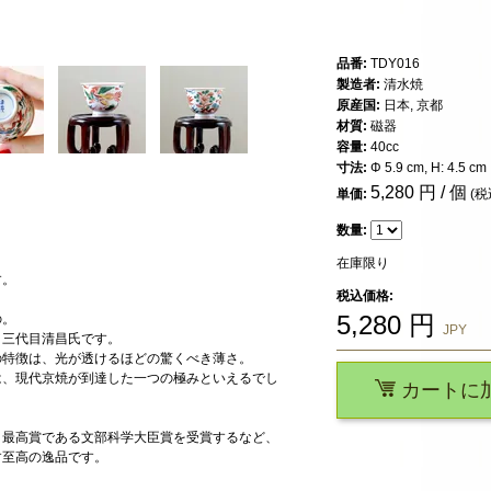
品番:
TDY016
製造者:
清水焼
原産国:
日本, 京都
材質:
磁器
容量:
40cc
寸法:
Φ 5.9 cm, H: 4.5 cm
5,280
円 / 個
単価:
(税
数量:
在庫限り
す。
税込価格:
5,280
円
の。
JPY
、三代目清昌氏です。
の特徴は、光が透けるほどの驚くべき薄さ。
は、現代京焼が到達した一つの極みといえるでし
カートに
、最高賞である文部科学大臣賞を受賞するなど、
す至高の逸品です。