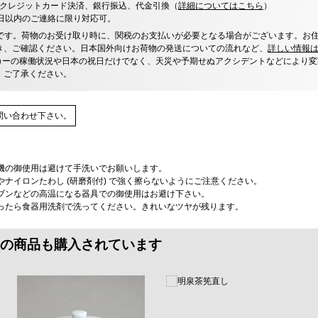
決済、クレジットカード決済、銀行振込、代金引換（
詳細についてはこちら
）
0日以内のご連絡に限り対応可。
です。荷物のお受け取り時に、関税のお支払いが必要となる場合がございます。お
き、ご確認ください。日本国外向けお荷物の発送についての流れなど、
詳しい情報
カーの稼働状況や日本の祝日だけでなく、天災や予期せぬアクシデントなどにより変
、ご了承ください。
問い合わせ下さい。
機の御使用は避けて手洗いでお願いします。
ナイロンたわし (研磨剤付) で強く擦らないようにご注意ください。
ブンなどの高温になる器具での御使用はお避け下さい。
ったら食器用洗剤で洗ってください。きれいなツヤが残ります。
の商品も購入されています