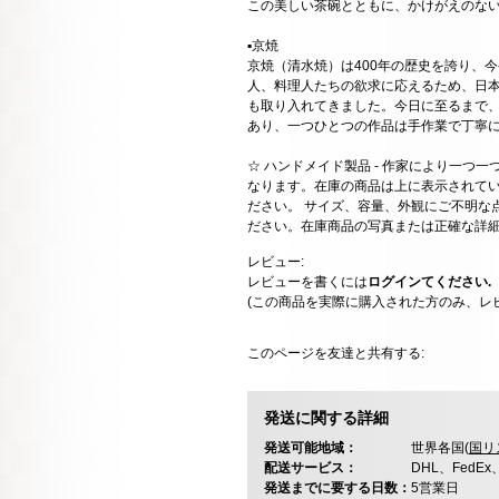
この美しい茶碗とともに、かけがえのな
▪️京焼
京焼（清水焼）は400年の歴史を誇り、
人、料理人たちの欲求に応えるため、日
も取り入れてきました。今日に至るまで
あり、一つひとつの作品は手作業で丁寧
☆ ハンドメイド製品 - 作家により一つ
なります。在庫の商品は上に表示されて
ださい。 サイズ、容量、外観にご不明な
ださい。在庫商品の写真または正確な詳
レビュー:
レビューを書くには
ログインてください.
(この商品を実際に購入された方のみ、レ
このページを友達と共有する:
発送に関する詳細
発送可能地域：
世界各国(
国リ
配送サービス：
DHL、FedE
発送までに要する日数：
5営業日