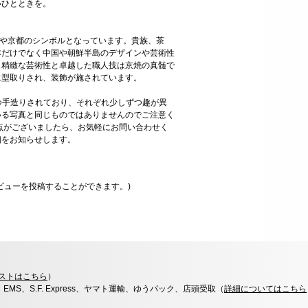
いひとときを。
今や京都のシンボルとなっています。貴族、茶
本だけでなく中国や朝鮮半島のデザインや芸術性
、精緻な芸術性と卓越した職人技は京焼の真髄で
に型取りされ、装飾が施されています。
一つ手造りされており、それぞれ少しずつ趣が異
いる写真と同じものではありませんのでご注意く
点がございましたら、お気軽にお問い合わせく
細をお知らせします。
ビューを投稿することができます。)
ストはこちら
）
x、EMS、S.F. Express、ヤマト運輸、ゆうパック、店頭受取（
詳細についてはこちら