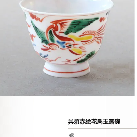
呉須赤絵花鳥玉露碗