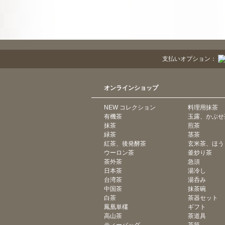
支払いオプション：
オンラインショップ
NEW コレクション
料理用抹茶
有機茶
玉露、かぶせ
抹茶
煎茶
緑茶
茎茶
紅茶、後発酵茶
玄米茶、ほう
ウーロン茶
釜炒り茶
茶外茶
急須
日本茶
湯冷し
台湾茶
湯呑み
中国茶
抹茶碗
白茶
茶器セット
鳳凰単欉
ギフト
高山茶
茶道具
ティーバッグ
茶筒