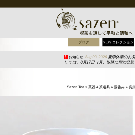
ブログ
NEW コレクション
夏季休業のお
お知らせ:
Aug 03, 2026
しては、8月17日（月）以降に順次発
Sazen Tea
»
茶器＆茶道具
»
湯呑み
»
呉