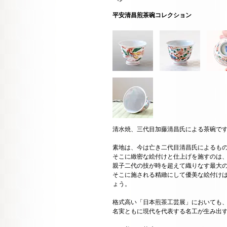
平安清昌煎茶碗コレクション
清水焼、三代目加藤清昌氏による茶碗で
素地は、今は亡き二代目清昌氏によるも
そこに緻密な絵付けと仕上げを施すのは
親子二代の技が時を超えて織りなす最大
そこに施される精緻にして優美な絵付け
ょう。
格式高い「日本煎茶工芸展」においても
名実ともに現代を代表する名工が生み出