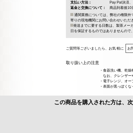
支払い方法：
Pay Pal
返金と交換について：
商品到着後1
通関業務については、弊社の権限外
寄りの現地機関にお問い合わせいただ
発送までに要する日数は、製茶メー
日を保証するものではありませんので
ご質問等ございましたら、お気 軽に
お
取り扱い上の注意
・食器洗い機、乾燥
なお、クレンザーや
・電子レンジ、オー
・表面が黒っぽくな
この商品を購入された方は、次