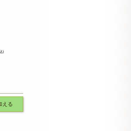
込)
加える