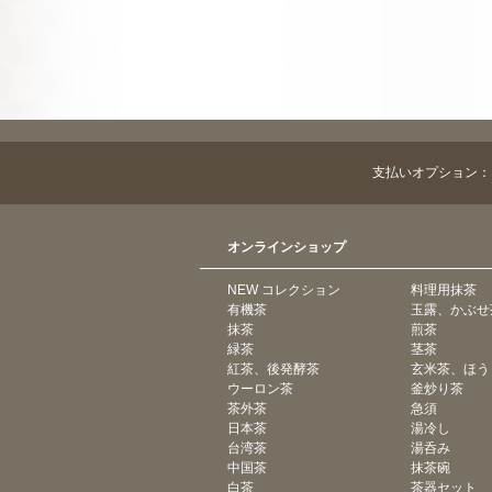
支払いオプション：
オンラインショップ
NEW コレクション
料理用抹茶
有機茶
玉露、かぶせ
抹茶
煎茶
緑茶
茎茶
紅茶、後発酵茶
玄米茶、ほう
ウーロン茶
釜炒り茶
茶外茶
急須
日本茶
湯冷し
台湾茶
湯呑み
中国茶
抹茶碗
白茶
茶器セット