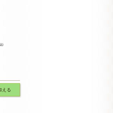
込)
加える