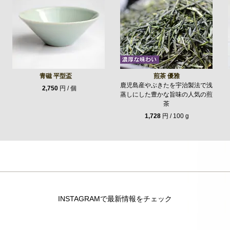
青磁 平型盃
煎茶 優雅
鹿児島産やぶきたを宇治製法で浅
2,750
円 / 個
蒸しにした豊かな旨味の人気の煎
茶
1,728
円 / 100 g
INSTAGRAMで最新情報をチェック