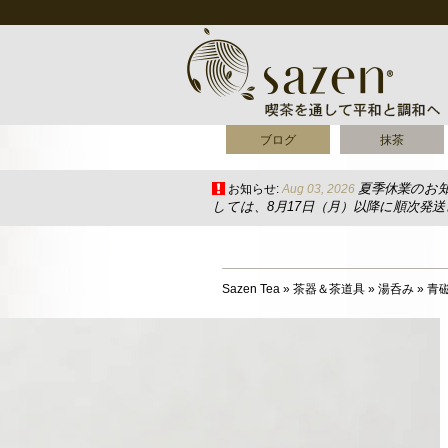
ブログ
抹茶
夏季休業のお
お知らせ:
Aug 03, 2026
しては、8月17日（月）以降に順次発
Sazen Tea
»
茶器＆茶道具
»
湯呑み
»
青