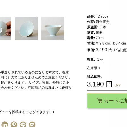
品番:
TDY007
作家:
河合正光
原産国:
日本
材質:
磁器
容量:
70 ml
寸法:
Φ 9.8 cm, H: 5.4 cm
3,190
円 / 個
単価:
(税
数量:
在庫限り
一つ手造りされているものになりますので、在庫
税込価格:
と同じものではありませんのでご注意ください。
3,190
円
趣が異なります。 サイズ、容量、外観にご不
JPY
い合わせください。在庫商品の写真または正確な
カートに
ビューを投稿することができます。)