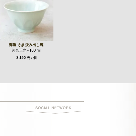
青磁 そぎ 汲み出し碗
河合正光 • 100 ml
3,190
円 / 個