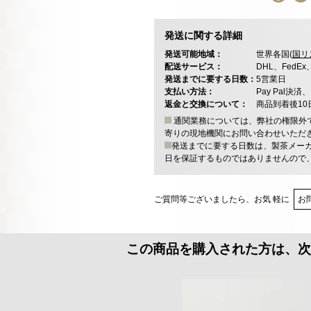
発送に関する詳細
発送可能地域：
世界各国(
国リ
配送サービス：
DHL、FedE
発送までに要する日数：
5営業日
支払い方法：
Pay Pal
返金と交換について：
商品到着後1
通関業務については、弊社の権限外
寄りの現地機関にお問い合わせいただ
発送までに要する日数は、製茶メー
日を保証するものではありませんので
ご質問等ございましたら、お気 軽に
お
この商品を購入された方は、次