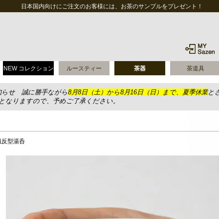
日本国内向けにご注文のお客様には、お茶のサンプルをプレゼント！
NEW コレクション
ルースティー
茶器
茶道具
知らせ 誠に勝手ながら
8月8日（土）から8月16日（日）まで、夏季休業
と
送となりますので、予めご了承ください。
磁反型湯呑