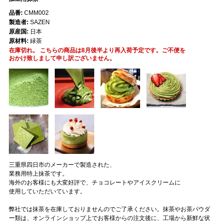
品番:
CMM002
製造者:
SAZEN
原産国:
日本
原材料:
緑茶
在庫切れ。 こちらの商品は8月後半より再入荷予定です。ご不便を
おかけ致しまして申し訳ございません。
三重県四日市のメーカーで製造された、
業務用特上抹茶です。
海外のお客様にも大変好評で、チョコレートやアイスクリームに
使用していただいています。
弊社では抹茶を在庫しておりませんのでご了承ください。抹茶やお茶パウダ
ー類は、オンラインショップ上でお客様からの注文後に、工場から新鮮な状