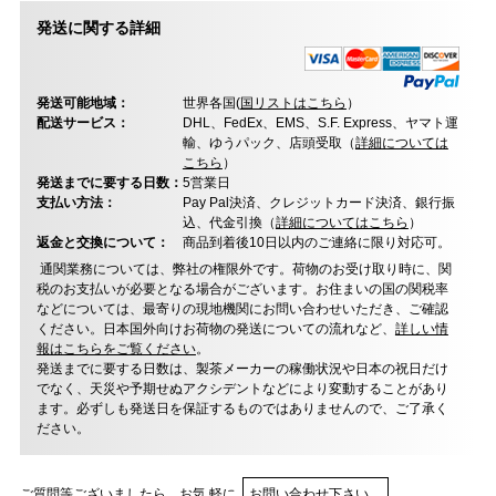
発送に関する詳細
発送可能地域：
世界各国(
国リストはこちら
）
配送サービス：
DHL、FedEx、EMS、S.F. Express、ヤマト運
輸、ゆうパック、店頭受取（
詳細については
こちら
）
発送までに要する日数：
5営業日
支払い方法：
Pay Pal決済、クレジットカード決済、銀行振
込、代金引換（
詳細についてはこちら
）
返金と交換について：
商品到着後10日以内のご連絡に限り対応可。
通関業務については、弊社の権限外です。荷物のお受け取り時に、関
税のお支払いが必要となる場合がございます。お住まいの国の関税率
などについては、最寄りの現地機関にお問い合わせいただき、ご確認
ください。日本国外向けお荷物の発送についての流れなど、
詳しい情
報はこちらをご覧ください
。
発送までに要する日数は、製茶メーカーの稼働状況や日本の祝日だけ
でなく、天災や予期せぬアクシデントなどにより変動することがあり
ます。必ずしも発送日を保証するものではありませんので、ご了承く
ださい。
ご質問等ございましたら、お気 軽に
お問い合わせ下さい。