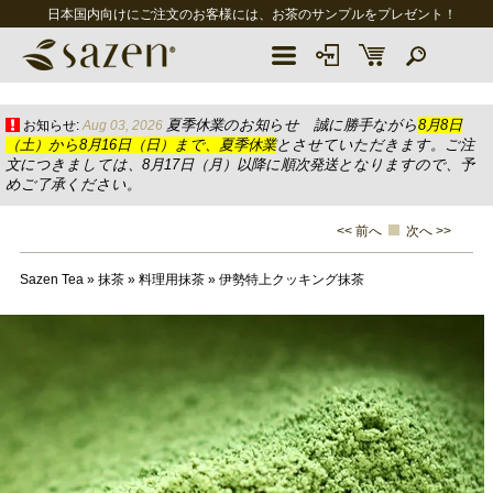
日本国内向けにご注文のお客様には、お茶のサンプルをプレゼント！
夏季休業のお知らせ 誠に勝手ながら
8月8日
お知らせ:
Aug 03, 2026
（土）から8月16日（日）まで、夏季休業
とさせていただきます。ご注
文につきましては、8月17日（月）以降に順次発送となりますので、予
めご了承ください。
<< 前へ
次へ >>
Sazen Tea
»
抹茶
»
料理用抹茶
»
伊勢特上クッキング抹茶